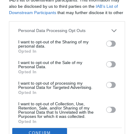
also be disclosed by us to third parties on the
IAB’s List of
Downstream Participants
that may further disclose it to other
third parties.
Personal Data Processing Opt Outs
I want to opt-out of the Sharing of my
personal data.
Opted In
I want to opt-out of the Sale of my
Personal Data.
Opted In
I want to opt-out of processing my
Personal Data for Targeted Advertising.
Opted In
Articolul anterior
See
I want to opt-out of Collection, Use,
Informații de la Ambasada României în
more
Retention, Sale, and/or Sharing of my
Personal Data that Is Unrelated with the
Italia: Alegeri Europene 2019
Purposes for which it was collected.
Opted In
Următorul articol
Româncă de 32 de ani, moartă în accident
CONFIRM