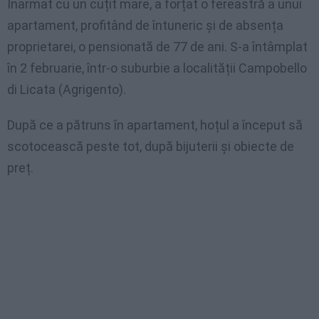
Înarmat cu un cuțit mare, a forțat o fereastră a unui
apartament, profitând de întuneric și de absența
proprietarei, o pensionată de 77 de ani. S-a întâmplat
în 2 februarie, într-o suburbie a localității Campobello
di Licata (Agrigento).
După ce a pătruns în apartament, hoțul a început să
scotocească peste tot, după bijuterii și obiecte de
preț.