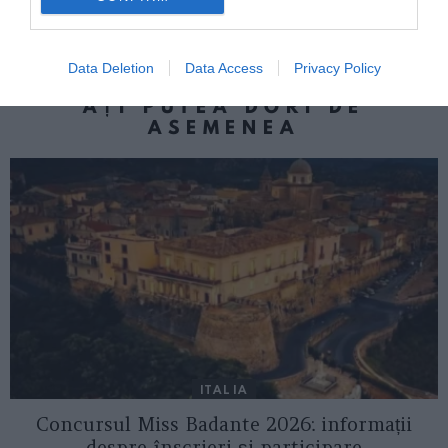
de circulație în apropiere de Bologna,
impact violent pe contrasens cu o mașină
Data Deletion
Data Access
Privacy Policy
AȚI PUTEA DORI DE
ASEMENEA
ITALIA
Concursul Miss Badante 2026: informații
despre înscrieri și participare