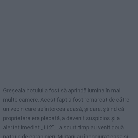
Greșeala hoțului a fost să aprindă lumina în mai
multe camere. Acest fapt a fost remarcat de către
un vecin care se întorcea acasă, și care, știind că
proprietara era plecată, a devenit suspicios și a
alertat imediat „112”. La scurt timp au venit două
patrule de carabinieri. Militarii au înconjurat casa și