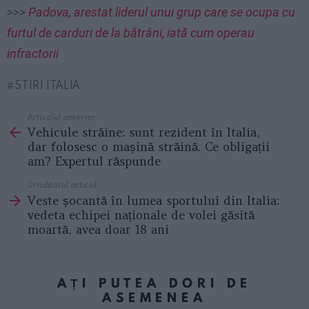
>>>
Padova, arestat liderul unui grup care se ocupa cu
furtul de carduri de la bătrâni, iată cum operau
infractorii
STIRI ITALIA
Articolul anterior
See
Vehicule străine: sunt rezident în Italia,
more
dar folosesc o mașină străină. Ce obligații
am? Expertul răspunde
Următorul articol
Veste șocantă în lumea sportului din Italia:
vedeta echipei naționale de volei găsită
moartă, avea doar 18 ani
AȚI PUTEA DORI DE
ASEMENEA