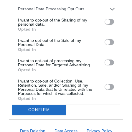
nou același Gavrus care a cumpărat pe 4 august
Personal Data Processing Opt Outs
calculatoare și telefoane noi într-un Unieuro din Via
I want to opt-out of the Sharing of my
Aurelia cu două tranzacții diferite „pentru o sumă
personal data.
Opted In
totală de 3457,80 euro”, după cum se arată în
I want to opt-out of the Sale of my
rechizitoriu. Maurizio Guerra, în vârstă de 49 de ani, la
Personal Data.
Opted In
8 iulie a aceluiași an a cheltuit 949 de euro de la un
turist într-un Euronics de pe Via Aurelia. Și mai e și
I want to opt-out of processing my
Personal Data for Targeted Advertising.
Danut Cimpoeru, român de 47 de ani , care la 1
Opted In
septembrie 2015 a început cu un mic dejun la
I want to opt-out of Collection, Use,
Retention, Sale, and/or Sharing of my
McDonald’s la 9 dimineața, unde a cheltuit 9,40 euro
Personal Data that Is Unrelated with the
Purposes for which it was collected.
și a ajuns în un magazin de îmbrăcăminte din zona
Opted In
Ponte Milvio, de unde a cumpărat îmbrăcăminte în
CONFIRM
valoare de 375 de euro.
Printre cei 20 de inculpați se numără și câțiva
Data Deletion
Data Access
Privacy Policy