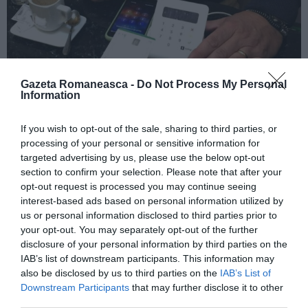
Gazeta Romaneasca -
Do Not Process My Personal
Information
If you wish to opt-out of the sale, sharing to third parties, or
processing of your personal or sensitive information for
Ce cumpărau românii cu cardurile
targeted advertising by us, please use the below opt-out
clonate
section to confirm your selection. Please note that after your
opt-out request is processed you may continue seeing
Pe 22 martie 2015, conform rechizitoriului, Mihai
interest-based ads based on personal information utilized by
us or personal information disclosed to third parties prior to
Cristian Gavrus, 34 de ani, și Cristian Ion, 58 de ani,
your opt-out. You may separately opt-out of the further
ambii români, au cheltuit peste 1.000 de euro din
disclosure of your personal information by third parties on the
IAB’s list of downstream participants. This information may
același card de credit clonat: mai întâi 980 de euro
also be disclosed by us to third parties on the
IAB’s List of
într-un magazin alimentar și apoi alți 30 în benzinării,
Downstream Participants
that may further disclose it to other
third parties.
pe Salaria și pe autostrada Roma Fiumicino. Sau din