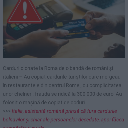
Carduri clonate la Roma de o bandă de români și
italieni – Au copiat cardurile turiștilor care mergeau
în restaurantele din centrul Romei, cu complicitatea
unor chelneri: frauda se ridică la 300.000 de euro. Au
folosit o mașină de copiat de coduri.
>>>
Italia, asistentă română prinsă că fura cardurile
bolnavilor și chiar ale persoanelor decedate, apoi făcea