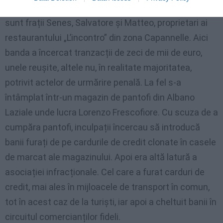
proprietari sau angajați ai localurilor complice. Cum
sunt frații Senes, Salvatore și Matteo, proprietari ai
restaurantului „L’incontro” din zona Capannelle. Aici
banda a încercat tranzacții de zeci de mii de euro,
unele reușite, altele nu, în realitate majoritatea,
potrivit actelor de urmărire penală. La fel s-a
întâmplat într-un magazin de pantofi din Albano
Laziale unde lucra Lorenzo Frescofiore. Cu scuza de a
cumpăra pantofi, inculpații încercau să introducă
banii furați de pe cardurile de credit clonate în casele
de marcat ale magazinului. Apoi era altă latură a
asociației infracționale. Cel care a furat carduri de
credit, mai ales în mijloacele de transport în comun,
tot în acest caz de la turiști, iar apoi a cheltuit banii în
circuitul comercianților fideli.