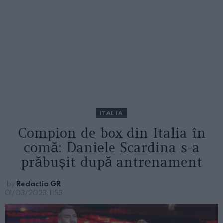
ITALIA
Compion de box din Italia în
comă: Daniele Scardina s-a
prăbușit după antrenament
by
Redactia GR
01/03/2023, 11:53