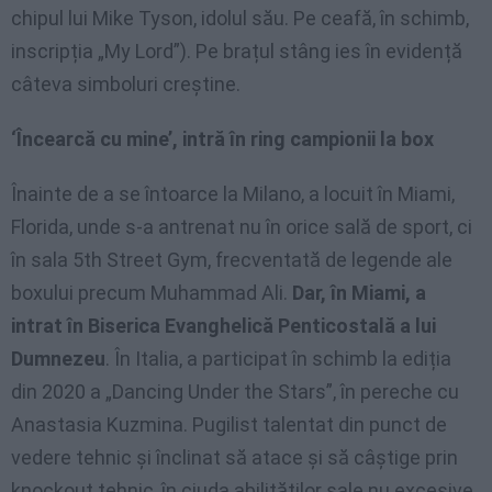
chipul lui Mike Tyson, idolul său. Pe ceafă, în schimb,
inscripția „My Lord”). Pe brațul stâng ies în evidență
câteva simboluri creștine.
‘Încearcă cu mine’, intră în ring campionii la box
Înainte de a se întoarce la Milano, a locuit în Miami,
Florida, unde s-a antrenat nu în orice sală de sport, ci
în sala 5th Street Gym, frecventată de legende ale
boxului precum Muhammad Ali.
Dar, în Miami, a
intrat în Biserica Evanghelică Penticostală a lui
Dumnezeu
. În Italia, a participat în schimb la ediția
din 2020 a „Dancing Under the Stars”, în pereche cu
Anastasia Kuzmina. Pugilist talentat din punct de
vedere tehnic și înclinat să atace și să câștige prin
knockout tehnic, în ciuda abilităților sale nu excesive