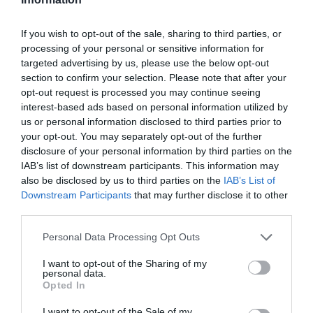
aceeași zonă de sud a hinterlandului milanez în care
a trăit și s-a antrenat. Acolo a fost operat.
If you wish to opt-out of the sale, sharing to third parties, or
processing of your personal or sensitive information for
targeted advertising by us, please use the below opt-out
Scardina s-a născut și locuiește în Rozzano, unde
section to confirm your selection. Please note that after your
este foarte popular și iubit. În sala de sport se
opt-out request is processed you may continue seeing
interest-based ads based on personal information utilized by
pregătea pentru următorul meci, făcându-și debutul
us or personal information disclosed to third parties prior to
ca categoria de semigrea, programat vineri, 24
your opt-out. You may separately opt-out of the further
martie, pe Allianz Cloud din Milano.
disclosure of your personal information by third parties on the
IAB’s list of downstream participants. This information may
also be disclosed by us to third parties on the
IAB’s List of
Downstream Participants
that may further disclose it to other
third parties.
Personal Data Processing Opt Outs
I want to opt-out of the Sharing of my
personal data.
Opted In
I want to opt-out of the Sale of my