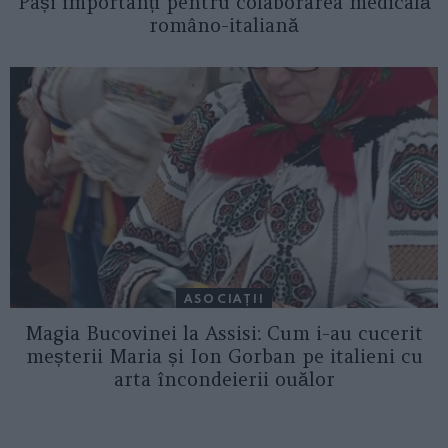
Pași importanți pentru colaborarea medicală
româno-italiană
ASOCIAŢII
Magia Bucovinei la Assisi: Cum i-au cucerit
meșterii Maria și Ion Gorban pe italieni cu
arta încondeierii ouălor