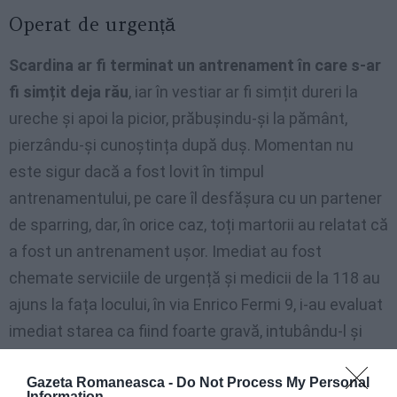
Operat de urgență
Scardina ar fi terminat un antrenament în care s-ar
fi simțit deja rău
, iar în vestiar ar fi simțit dureri la
ureche și apoi la picior, prăbușindu-și la pământ,
pierzându-și cunoștința după duș. Momentan nu
este sigur dacă a fost lovit în timpul
antrenamentului, pe care îl desfășura cu un partener
de sparring, dar, în orice caz, toți martorii au relatat că
a fost un antrenament ușor. Imediat au fost
chemate serviciile de urgență și medicii de la 118 au
ajuns la fața locului, în via Enrico Fermi 9, i-au evaluat
imediat starea ca fiind foarte gravă, intubându-l și
transportându-l de urgență, în cod roșu, la Clinica
Gazeta Romaneasca -
Do Not Process My Personal
Humanitas din Rozzano (Milano), care se află în
Information