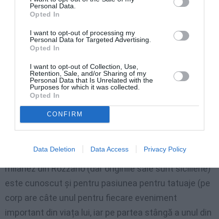
Personal Data.
Opted In
I want to opt-out of processing my
Elba, oficial din Garda de Finanțe moare neașteptat la
Personal Data for Targeted Advertising.
Opted In
48 de ani
I want to opt-out of Collection, Use,
Retention, Sale, and/or Sharing of my
Personal Data that Is Unrelated with the
Celebru în ring și la TV
Purposes for which it was collected.
Opted In
Scardina și-a făcut un nume nu doar în ring, ci și
CONFIRM
pentru că s-a logodit cu prezentatoarea TV Diletta
Leotta, care l-a cunoscut tocmai cu ocazia unei
Data Deletion
Data Access
Privacy Policy
întâlniri de box
. Poreclit „King Toretto”, boxerul
milanez din Rozzano (dar originile sale sunt siciliene)
este cunoscut și pentru pasiunea pentru tatuaje (pe
corp are câte unul pentru fiecare eveniment
important din viața lui, iar pe partea stângă a unul din