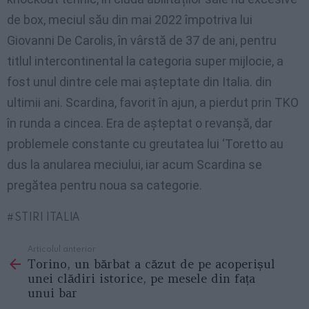
de box, meciul său din mai 2022 împotriva lui
Giovanni De Carolis, în vârstă de 37 de ani, pentru
titlul intercontinental la categoria super mijlocie, a
fost unul dintre cele mai așteptate din Italia. din
ultimii ani. Scardina, favorit în ajun, a pierdut prin TKO
în runda a cincea. Era de așteptat o revanșă, dar
problemele constante cu greutatea lui ‘Toretto au
dus la anularea meciului, iar acum Scardina se
pregătea pentru noua sa categorie.
STIRI ITALIA
Articolul anterior
See
Torino, un bărbat a căzut de pe acoperișul
more
unei clădiri istorice, pe mesele din fața
unui bar