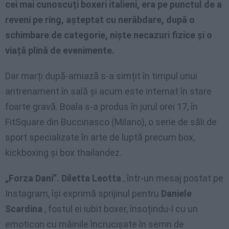
cei mai cunoscuți boxeri italieni, era pe punctul de a
reveni pe ring, așteptat cu nerăbdare, după o
schimbare de categorie, niște necazuri fizice și o
viață plină de evenimente.
Dar marți după-amiază s-a simțit în timpul unui
antrenament în sală și acum este internat în stare
foarte gravă. Boala s-a produs în jurul orei 17, în
FitSquare din Buccinasco (Milano), o serie de săli de
sport specializate în arte de luptă precum box,
kickboxing și box thailandez.
„Forza Dani”. Diletta Leotta
, într-un mesaj postat pe
Instagram, își exprimă sprijinul pentru
Daniele
Scardina
, fostul ei iubit boxer, însoțindu-l cu un
emoticon cu mâinile încrucișate în semn de