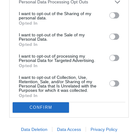
Personal Data Processing Opt Outs
spre el.
I want to opt-out of the Sharing of my
personal data.
STIRI ITALIA
Opted In
I want to opt-out of the Sale of my
Articolul anterior
See
Personal Data.
Darius Groza, tânăr fotbalist de origine
more
Opted In
română, la un pas de Naționala Italiei
I want to opt-out of processing my
Under 15
Personal Data for Targeted Advertising.
Opted In
Următorul articol
Accidente cu trotineta electrică la Roma:
I want to opt-out of Collection, Use,
Doi bărbați, de 23 și 63 de ani, au murit la
Retention, Sale, and/or Sharing of my
Personal Data that Is Unrelated with the
câteva ore distanță
Purposes for which it was collected.
Opted In
CONFIRM
AȚI PUTEA DORI DE
ASEMENEA
Data Deletion
Data Access
Privacy Policy