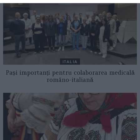
ITALIA
Pași importanți pentru colaborarea medicală
româno-italiană