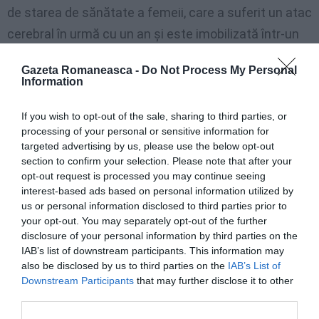
de starea de sănătate a femeii, care a suferit un atac
cerebral în urmă cu un an și este imobilizată într-un
scaun cu rotile.
Gazeta Romaneasca -
Do Not Process My Personal
Information
Cadavrele au fost găsite de un nepot al cuplului, care
a intrat în apartamentul de la etajul cinci în seara zilei
If you wish to opt-out of the sale, sharing to third parties, or
processing of your personal or sensitive information for
de sâmbătă, 12 noiembrie, deoarece nu reușise să-și
targeted advertising by us, please use the below opt-out
contacteze rudele de câteva ore.
section to confirm your selection. Please note that after your
opt-out request is processed you may continue seeing
Ofițerii de pe mașinile de poliție au ascultat un vecin
interest-based ads based on personal information utilized by
us or personal information disclosed to third parties prior to
care a relatat că a auzit zgomote, asemănătoare
your opt-out. You may separately opt-out of the further
unor obiecte care cad, în cursul după-amiezii și care
disclosure of your personal information by third parties on the
IAB’s list of downstream participants. This information may
ar putea corespunde cu cele două focuri de armă.
also be disclosed by us to third parties on the
IAB’s List of
Anchetatorii interoghează și alți vecini și rude ale
Downstream Participants
that may further disclose it to other
third parties.
cuplului. Femeia a fost împușcată în sufragerie, în
scaunul ei cu rotile, apoi bărbatul ar fi îndreptat arma