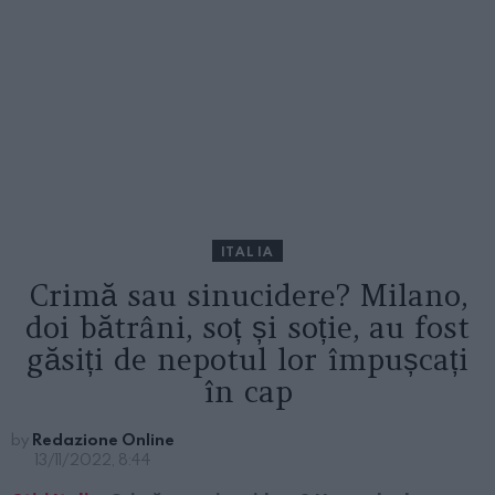
ITALIA
Crimă sau sinucidere? Milano,
doi bătrâni, soț și soție, au fost
găsiți de nepotul lor împușcați
în cap
by
Redazione Online
13/11/2022, 8:44