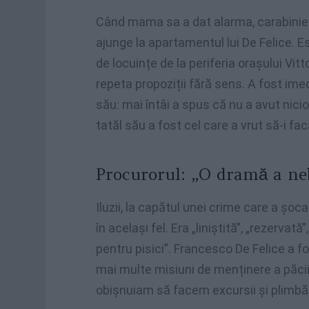
Când mama sa a dat alarma, carabinier
ajunge la apartamentul lui De Felice. Es
de locuințe de la periferia orașului Vit
repeta propoziții fără sens. A fost imed
său: mai întâi a spus că nu a avut nicio
tatăl său a fost cel care a vrut să-i fa
Procurorul: „O dramă a ne
Iluzii, la capătul unei crime care a șoca
în același fel. Era „liniștită”, „rezerva
pentru pisici”. Francesco De Felice a f
mai multe misiuni de menținere a păcii
obișnuiam să facem excursii și plimbări