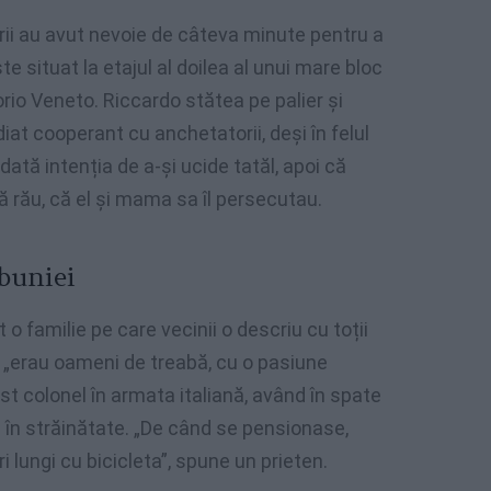
ii au avut nevoie de câteva minute pentru a
te situat la etajul al doilea al unui mare bloc
torio Veneto. Riccardo stătea pe palier și
iat cooperant cu anchetatorii, deși în felul
dată intenția de a-și ucide tatăl, apoi că
că rău, că el și mama sa îl persecutau.
buniei
t o familie pe care vecinii o descriu cu toții
tă”, „erau oameni de treabă, cu o pasiune
ost colonel în armata italiană, având în spate
 în străinătate. „De când se pensionase,
 lungi cu bicicleta”, spune un prieten.