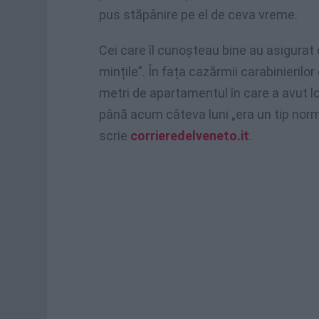
pus stăpânire pe el de ceva vreme.
Cei care îl cunoșteau bine au asigurat 
mințile”. În fața cazărmii carabinierilor
metri de apartamentul în care a avut l
până acum câteva luni „era un tip normal.
scrie
corrieredelveneto.it
.