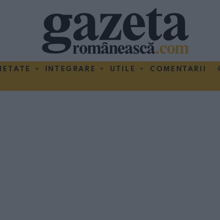
IETATE
INTEGRARE
UTILE
COMENTARII