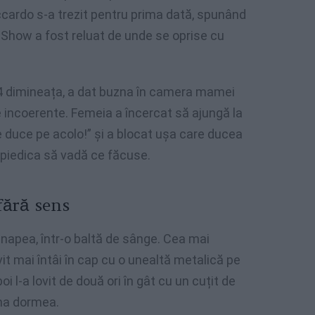
iccardo s-a trezit pentru prima dată, spunând
 Show a fost reluat de unde se oprise cu
rei 4 dimineața, a dat buzna în camera mamei
ze incoerente. Femeia a încercat să ajungă la
u te duce pe acolo!” și a blocat ușa care ducea
împiedica să vadă ce făcuse.
fără sens
napea, într-o baltă de sânge. Cea mai
vit mai întâi în cap cu o unealtă metalică pe
poi l-a lovit de două ori în gât cu un cuțit de
ima dormea.