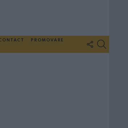
CONTACT
PROMOVARE
FOLLOW
SEARCH
US
Couple Photoshoot Paris