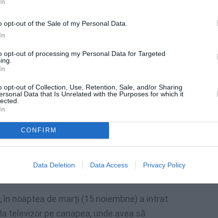
In
meia. Ea a fost cea care a dat alarma, ieri
o opt-out of the Sale of my Personal Data.
 carabinierilor din Vittorio Veneto și a
In
 băiatul dăduse recent semne de
to opt-out of processing my Personal Data for Targeted
ing.
In
o opt-out of Collection, Use, Retention, Sale, and/or Sharing
tatăl său
ersonal Data that Is Unrelated with the Purposes for which it
lected.
In
, iar când tatăl său, Francesco – un soldat
origine toscană – l-a ajuns din urmă pe
CONFIRM
rdo a refuzat să se urce în mașină. Mama lui,
 dus să-l ia dintr-un bar, convingându-l să
Data Deletion
Data Access
Privacy Policy
, în noaptea de marți (15 noiembrie) a intrat
a la televizor pe canapea, unde avea să