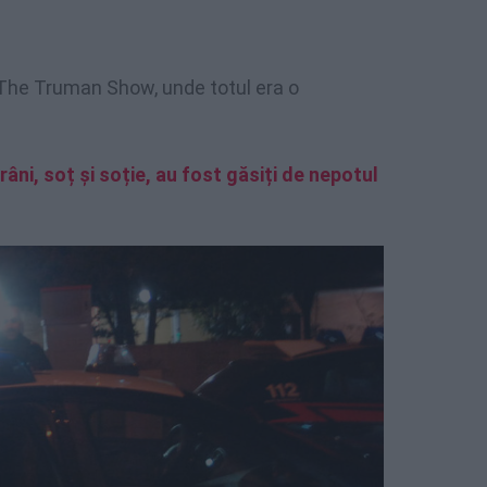
 The Truman Show, unde totul era o
âni, soț și soție, au fost găsiți de nepotul