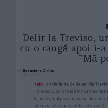
Delir la Treviso, u
cu o rangă apoi i-a 
”Mă p
by
Redazione Online
18/11/2022, 12:37
Italia
:
Un tânăr de 24 de ani din Trevis
Francesco, cu o rangă în noaptea de mar
tăindu-i gâtul pe canapeaua din casă. În 
părintele său îl persecuta, că voia să-