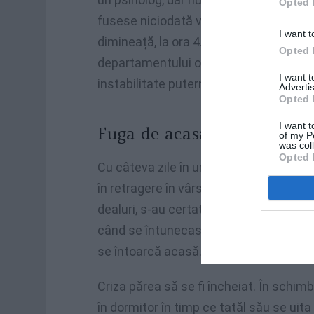
Opted 
fusese niciodată violent’, a asigurat fe
I want t
dimineață, la ora 4.30. Potrivit anchetei
Opted 
departamentului operativ din Treviso,
I want 
instabilitate puternică.
Advertis
Opted 
I want t
Fuga de acasă și cearta cu 
of my P
was col
Opted 
Cu câteva zile în urmă, fugise de acasă
în retragere în vârstă de 56 de ani, de 
dealuri, s-au certat furibund, iar Ricca
când se întunecase, a fost cea care s-a
se întoarcă acasă.
Criza părea să se fi încheiat. În schimb
în dormitor în timp ce tatăl său se uit