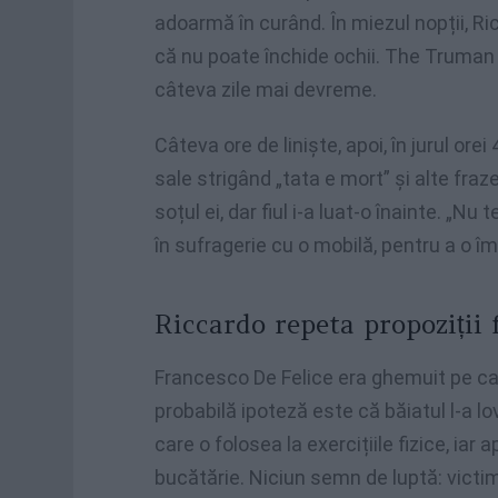
adoarmă în curând. În miezul nopții, R
că nu poate închide ochii. The Truman
câteva zile mai devreme.
Câteva ore de liniște, apoi, în jurul o
sale strigând „tata e mort” și alte fra
soțul ei, dar fiul i-a luat-o înainte. „N
în sufragerie cu o mobilă, pentru a o 
Riccardo repeta propoziții 
Francesco De Felice era ghemuit pe ca
probabilă ipoteză este că băiatul l-a lo
care o folosea la exercițiile fizice, iar a
bucătărie. Niciun semn de luptă: vict