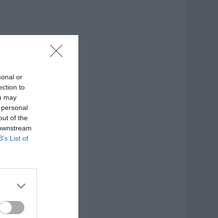
sonal or
ection to
ou may
 personal
out of the
 downstream
B’s List of