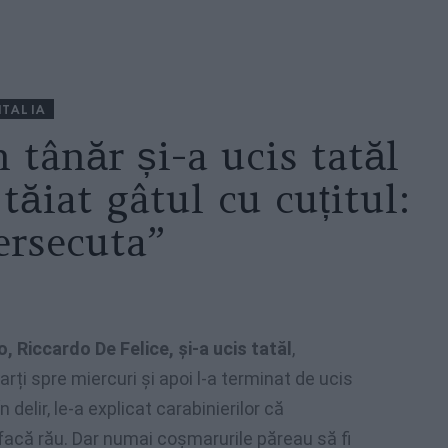
ITALIA
n tânăr și-a ucis tatăl
tăiat gâtul cu cuțitul:
ersecuta”
o, Riccardo De Felice, și-a ucis tatăl
,
ți spre miercuri și apoi l-a terminat de ucis
delir, le-a explicat carabinierilor că
i facă rău. Dar numai coșmarurile păreau să fi