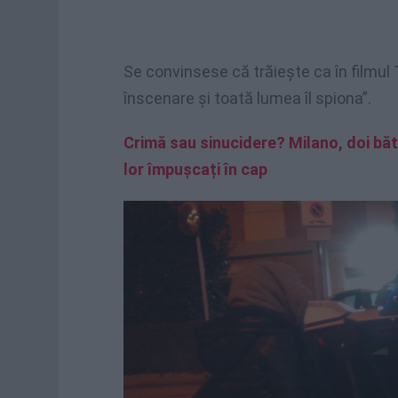
Se convinsese că trăiește ca în filmul
înscenare și toată lumea îl spiona”.
Crimă sau sinucidere? Milano, doi bătr
lor împușcați în cap