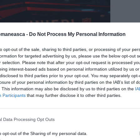
omaneasca -
Do Not Process My Personal Information
to opt-out of the sale, sharing to third parties, or processing of your per
formation for targeted advertising by us, please use the below opt-out s
r selection. Please note that after your opt-out request is processed y
eing interest-based ads based on personal information utilized by us or
i-a ucis tatăl
disclosed to third parties prior to your opt-out. You may separately opt-
losure of your personal information by third parties on the IAB’s list of
e propria-i minte. „S-a certat cu toată lumea,
. This information may also be disclosed by us to third parties on the
IA
Participants
that may further disclose it to other third parties.
elațiile cu noi, care îl cunoșteam de o viață.
t cu el: i-a spus că tocmai își pierduse
unea că vrea să se sinucidă…”.
l Data Processing Opt Outs
 anchetatorilor – De Felice a contactat și
o opt-out of the Sharing of my personal data.
amentul. ‘Dar înainte de această seară, el nu