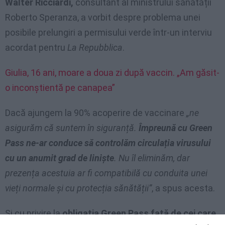
Walter Ricciardi,
consultant al ministrului sănătății
Roberto Speranza, a vorbit despre problema unei
posibile prelungiri a permisului verde într-un interviu
acordat pentru
La Repubblica
.
Giulia, 16 ani, moare a doua zi după vaccin. „Am găsit-
o inconștientă pe canapea”
Dacă ajungem la 90% acoperire de vaccinare
„ne ​​
asigurăm că suntem în siguranță.
Împreună cu Green
Pass ne-ar conduce să controlăm circulația virusului
cu un anumit grad de liniște
. Nu îl eliminăm, dar
prezența acestuia ar fi compatibilă cu conduita unei
vieți normale și cu protecția sănătății”
, a spus acesta.
Și cu privire la
obligația Green Pass față de cei care