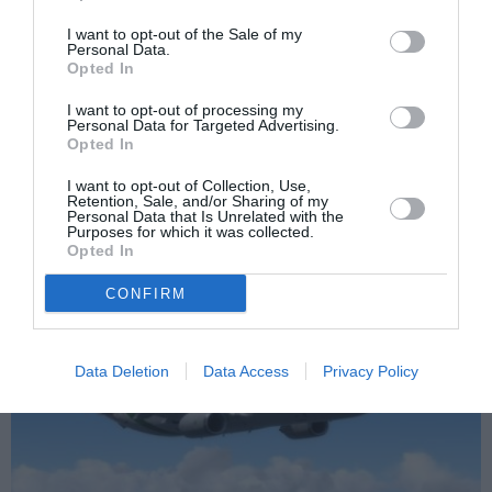
Articolul anterior
See
Fetiță de nici doi ani, în comă. „Are coaste
more
I want to opt-out of the Sale of my
rupte, capul spart”. Mama ar fi mușcat-o
Personal Data.
Opted In
Următorul articol
Soț și soție cu Covid, nevaccinați, au murit
I want to opt-out of processing my
Personal Data for Targeted Advertising.
în două săptămâni: au lăsat 5 copii
Opted In
I want to opt-out of Collection, Use,
Retention, Sale, and/or Sharing of my
AȚI PUTEA DORI DE
Personal Data that Is Unrelated with the
Purposes for which it was collected.
ASEMENEA
Opted In
CONFIRM
Data Deletion
Data Access
Privacy Policy