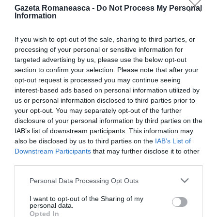
lucrează, în sectoarele public și privat, el nu are
Gazeta Romaneasca -
Do Not Process My Personal
Information
nicio îndoială
:
”Sunt convins
– subliniază el –
că
utilizarea certificatului trebuie să caracterizeze
If you wish to opt-out of the sale, sharing to third parties, or
toate activitățile care au loc în interior.
Varianta
processing of your personal or sensitive information for
targeted advertising by us, please use the below opt-out
Delta este atât de contagioasă încât, dacă îi dai spațiu,
section to confirm your selection. Please note that after your
le ia pe toate
”.
opt-out request is processed you may continue seeing
interest-based ads based on personal information utilized by
Deci, prin extinderea permisului verde, se va putea
us or personal information disclosed to third parties prior to
your opt-out. You may separately opt-out of the further
evita punerea obligației de vaccinare.
”Da, pentru că
disclosure of your personal information by third parties on the
se va ajunge în continuare la o acoperire foarte
IAB’s list of downstream participants. This information may
also be disclosed by us to third parties on the
IAB’s List of
mare. De asemenea, este clar că, dacă apar noi
Downstream Participants
that may further disclose it to other
variante și mai îngrijorătoare ale Deltei,
obligația
poate
third parties.
fi păstrată ca
o armă de rezervă”
Personal Data Processing Opt Outs
CORONAVIRUS ITALIA
GREEN PASS
STIRI ITALIA
I want to opt-out of the Sharing of my
personal data.
Opted In