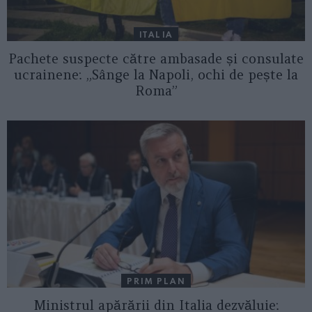
ITALIA
Pachete suspecte către ambasade și consulate
ucrainene: „Sânge la Napoli, ochi de pește la
Roma”
PRIM PLAN
Ministrul apărării din Italia dezvăluie: