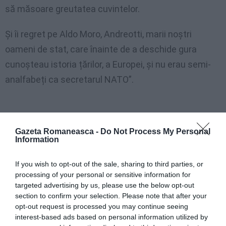
să măsoare greutatea cuvintelor.
Și îi regret pe Aldo Moro, Andreotti, marii noștri
oameni de stat, care înainte de a deschide gura
cunoșteau istoria țărilor, a Europei, și nu erau semi-
analfabeți ca secretarul NATO”.
Gazeta Romaneasca -
Do Not Process My Personal
Information
If you wish to opt-out of the sale, sharing to third parties, or
processing of your personal or sensitive information for
targeted advertising by us, please use the below opt-out
section to confirm your selection. Please note that after your
opt-out request is processed you may continue seeing
interest-based ads based on personal information utilized by