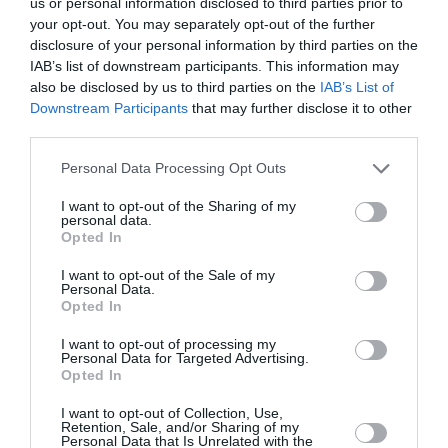
us or personal information disclosed to third parties prior to
your opt-out. You may separately opt-out of the further
disclosure of your personal information by third parties on the
IAB’s list of downstream participants. This information may
also be disclosed by us to third parties on the
IAB’s List of
Downstream Participants
that may further disclose it to other
third parties.
Personal Data Processing Opt Outs
I want to opt-out of the Sharing of my
personal data.
Opted In
Sunt afirmațiile președintelui Regiunii Campania,
I want to opt-out of the Sale of my
Personal Data.
Vincenzo De Luca, în timpul discursului său la
Opted In
adunarea publică a Confindustria Benevento, într-un
I want to opt-out of processing my
lung pasaj dedicat războiului din Ucraina.
Personal Data for Targeted Advertising.
Opted In
RAZBOI UCRAINA
I want to opt-out of Collection, Use,
Retention, Sale, and/or Sharing of my
Personal Data that Is Unrelated with the
Articolul anterior
See