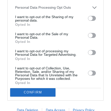
și ilegală” care „intervine cu legile pieței libere ” și
Personal Data Processing Opt Outs
„trebuie anulată”. La Ansa, Wilson a comparat Italia
I want to opt-out of the Sharing of my
cu URSS și a spus că sunt „chestii populiste, au
personal data.
Opted In
încercat-o la Moscova în 1917”.
I want to opt-out of the Sale of my
Personal Data.
Conform raționamentului Ryanair, dacă guvernul
Opted In
italian obligă companiile să perceapă prețuri prea
I want to opt-out of processing my
mici și nu convenabile pentru companie,
rezultatul
Personal Data for Targeted Advertising.
Opted In
va fi opus celui dorit:
rutele către Sicilia și Sardinia
I want to opt-out of Collection, Use,
(întors din Italia) vor fi tăiate.
Retention, Sale, and/or Sharing of my
Personal Data that Is Unrelated with the
Purposes for which it was collected.
În plus, Wilson a spus, potrivit
fanpage
: „Nu există
Opted In
algoritmi. Nu știm cine ne cumpără biletele la 20, 30,
CONFIRM
40 de euro. Nu facem profiluri ale clienților noștri.
Oricine spune aceste lucruri s-a uitat prea mult la
Data Deletion
Data Access
Privacy Policy
Netflix. Începem prin a oferi cele mai mici prețuri mici