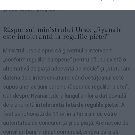
și apoi urcăm progresiv”.
Răspunsul ministrului Urso: „Ryanair
este intolerantă la regulile pieței”
Ministrul Urso a spus că guvernul a intervenit
„conform regulilor europene” pentru că „nu există o
alternativă de piață adecvată pe insule” și „statul are
datoria de a interveni atunci când cetățeanul este
supus unei acțiuni care nu răspunde regulilor pieței”.
Cât despre Ryanair, „de-a lungul anilor a dat dovadă
de o anumită
intoleranță față de regulile pieței.
A
fost sancționată de 11 ori în ultimii ani de către
autoritatea de concurență și de piață. Are nevoie de
consilieri buni în drept comercial, cineva care să