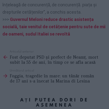
înțeleagă de concurență, de concurență. piața și
drepturile cetățenilor”, a conchis acesta.
>>>
Guvernul Meloni reduce drastic asistența
socială, taie venitul de cetățenie pentru sute de mii
de oameni, sudul Italiei se revoltă
Articolul anterior
See
Fost deputat PSD și prefect de Neamț, mort
more
subit la 55 de ani, în timp ce se afla acasă
Următorul articol
Foggia, tragedie în mare: un tânăr român
de 17 ani s-a înecat la Marina di Lesina
AȚI PUTEA DORI DE
ASEMENEA