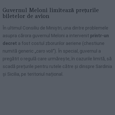
Guvernul Meloni limitează prețurile
biletelor de avion
În ultimul Consiliu de Miniștri, una dintre problemele
asupra cărora guvernul Meloni a intervenit
printr-un
decret
a fost costul zborurilor aeriene (chestiune
numită generic „
caro voli
”). În special, guvernul a
pregătit o regulă care urmărește, în cazurile limită, să
scadă prețurile pentru rutele către și dinspre Sardinia
și Sicilia, pe teritoriul național.