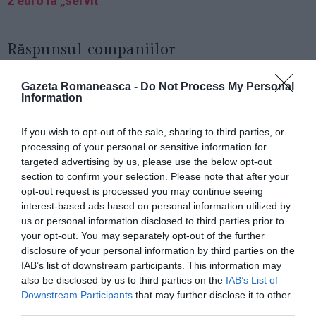
2 euro la „servit”
Răspunsul companiilor
Dar mai ales din partea companiilor aeriene a venit un
Gazeta Romaneasca -
Do Not Process My Personal
Information
răspuns dur. Assaereo și Ibar, care reunesc multe
dintre principalele companii care își desfășoară
If you wish to opt-out of the sale, sharing to third parties, or
activitatea în țară,
au definit reglementările drept
processing of your personal or sensitive information for
targeted advertising by us, please use the below opt-out
„punitive”
, subliniind că până acum „au trecut
section to confirm your selection. Please note that after your
vârfurile cererii legate de sezonul estival” și că o
opt-out request is processed you may continue seeing
interest-based ads based on personal information utilized by
încercare de a limita libera concurență „ar putea
us or personal information disclosed to third parties prior to
genera impacturi negative asupra ofertei și prețurilor
your opt-out. You may separately opt-out of the further
biletelor”.
disclosure of your personal information by third parties on the
IAB’s list of downstream participants. This information may
also be disclosed by us to third parties on the
IAB’s List of
Cea mai aprinsă reacție a venit de la Ryanair
, al cărei
Downstream Participants
that may further disclose it to other
CEO Eddie Wilson a vorbit despre o măsură „ridicolă
third parties.