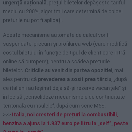
urgență națională
, prețul biletelor depășește tariful
mediu cu 200%, algoritmii care determină de obicei
prețurile nu pot fi aplicați.
Aceste mecanisme automate de calcul vor fi
suspendate, precum și profilarea web (care modifică
costul biletului în funcție de tipul de client care intră
online să cumpere), pentru a scădea prețurile
biletelor
. Criticile au venit din partea opoziției
, mai
ales pentru că
prevederea a sosit prea târziu
, „după
ce italienii au leșinat deja să-și rezerve vacanțele” și
în loc să „consolideze mecanismele de continuitate
teritorială cu insulele”, după cum scrie M5S.
>>>
Italia, noi creșteri de prețuri la combustibili,
benzina a ajuns la 1.937 euro pe litru la „self”, peste