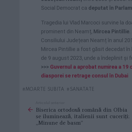
Social Democrat ca
deputat în Parlam
Tragedia lui Vlad Marcoci survine la doa
prominent din Neamț,
Mircea Pintillie
.
Consiliului Județean Neamț în anul 2012
Mircea Pintillie a fost găsit decedat î
de 9 august 2023, unde a îndeplinit și 
>>>
Guvernul a aprobat numirea a 19 c
diasporei se retrage consul în Dubai
MOARTE SUBITA
SANATATE
Articolul anterior
See
Biserica ortodoxă română din Olbia
more
se iluminează, italienii sunt cuceriți:
„Minune de basm”