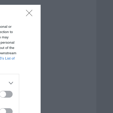
sonal or
ection to
ou may
 personal
out of the
 downstream
B’s List of