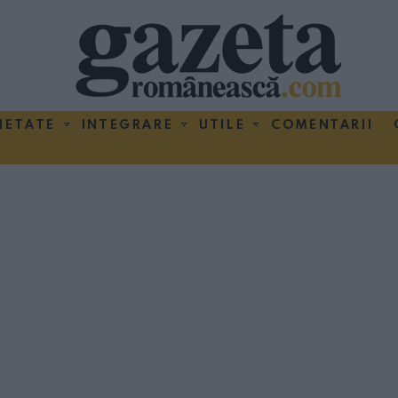
IETATE
INTEGRARE
UTILE
COMENTARII