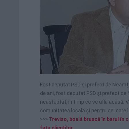
Fost deputat PSD și prefect de Neamț, 
de ani, fost deputat PSD și prefect d
neașteptat, în timp ce se afla acasă. 
comunitatea locală și pentru cei care 
>>>
Treviso, boală bruscă în barul în 
fața clienților