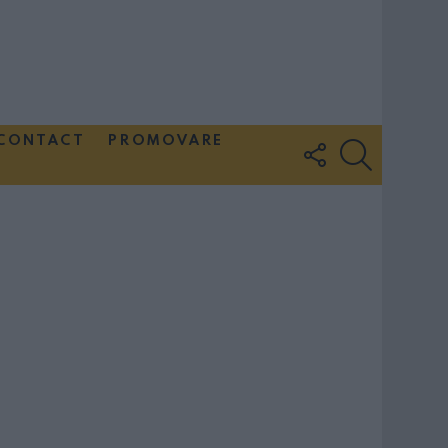
CONTACT
PROMOVARE
FOLLOW
SEARCH
US
Couple Photoshoot Paris