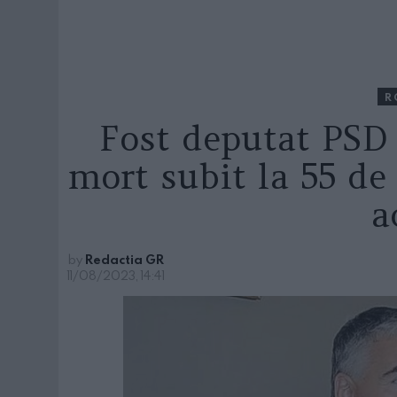
R
Fost deputat PSD 
mort subit la 55 de 
a
by
Redactia GR
11/08/2023, 14:41