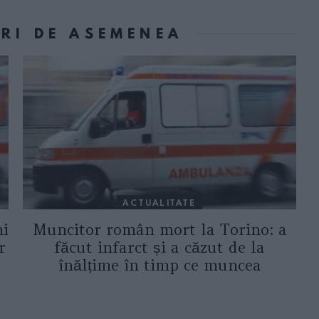
ORI DE ASEMENEA
ACTUALITATE
ni
Muncitor român mort la Torino: a
r
făcut infarct și a căzut de la
înălțime în timp ce muncea