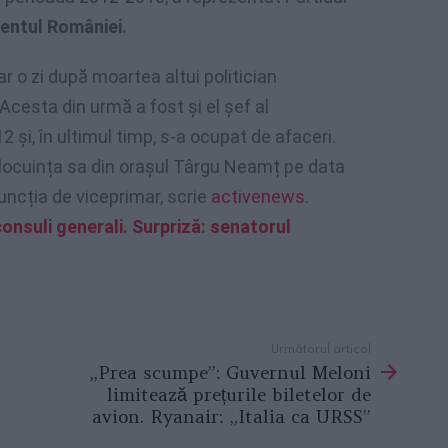
entul României.
r o zi după moartea altui politician
 Acesta din urmă a fost și el șef al
 și, în ultimul timp, s-a ocupat de afaceri.
n locuința sa din orașul Târgu Neamț pe data
funcția de viceprimar, scrie
activenews.
onsuli generali. Surpriză: senatorul
Următorul articol
„Prea scumpe”: Guvernul Meloni
limitează prețurile biletelor de
avion. Ryanair: „Italia ca URSS”