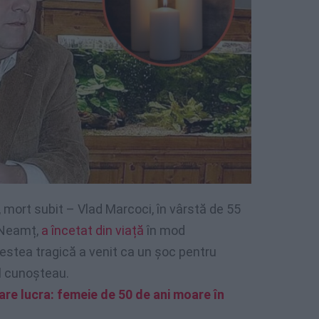
mort subit – Vlad Marcoci, în vârstă de 55
e Neamț,
a încetat din viață
în mod
Vestea tragică a venit ca un șoc pentru
îl cunoșteau.
care lucra: femeie de 50 de ani moare în