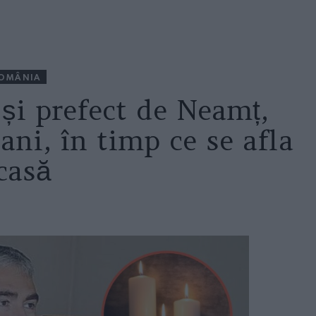
OMÂNIA
și prefect de Neamț,
ani, în timp ce se afla
casă