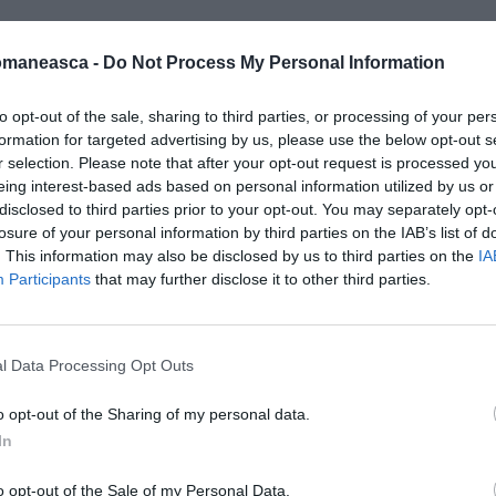
omaneasca -
Do Not Process My Personal Information
t de Neamț, mort subit
to opt-out of the sale, sharing to third parties, or processing of your per
aptul că administra cu succes o pensiune de
formation for targeted advertising by us, please use the below opt-out s
ceastă pensiune pitorească era situată pe
r selection. Please note that after your opt-out request is processed y
eing interest-based ads based on personal information utilized by us or
elui, în apropiere de Bicaz, și atrăgea
disclosed to third parties prior to your opt-out. You may separately opt-
losure of your personal information by third parties on the IAB’s list of
. This information may also be disclosed by us to third parties on the
IA
Participants
that may further disclose it to other third parties.
l Data Processing Opt Outs
o opt-out of the Sharing of my personal data.
In
o opt-out of the Sale of my Personal Data.