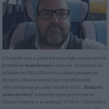
O tragedie care a șocat întreaga Italie, cauzat cel mai
probabil de
boala bruscă
a șoferului. Un autobuz se
prăbușește, fără a lăsa nicio scăpare pasagerilor
dinăuntru. Bariera viaductului este dărâmată,
vehiculul ajunge pe calea ferată și ia foc. „
Douăzeci
și unu de morți
”, a anunțat seara prefectura: la
bilanțul tragediei s-au adăugat 15 răniți. Catastrofa a