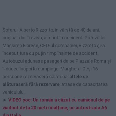
Șoferul, Alberto Rizzotto, în vârstă de 40 de ani,
originar din Treviso, a murit în accident. Potrivit lui
Massimo Fiorese, CEO-ul companiei, Rizzotto și-a
început tura cu puțin timp înainte de accident.
Autobuzul adunase pasageri de pe Piazzale Roma și
îi ducea înapoi la campingul Marghera. Deși 16
persoane rezervaseră călătoria,
altele se
alăturaseră fără rezervare
, atrase de capacitatea
vehiculului.
►
VIDEO șoc: Un român a căzut cu camionul de pe
viaduct de la 20 metri înălțime, pe autostrada A6
din Italia