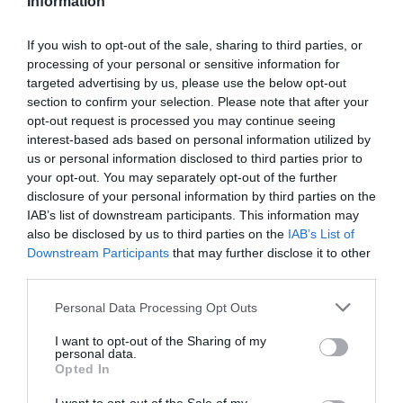
Information
bolii este în prezent cea mai acreditată.
If you wish to opt-out of the sale, sharing to third parties, or
processing of your personal or sensitive information for
Procuratura de la Veneția a demarat o anchetă cu
targeted advertising by us, please use the below opt-out
privire la incident.
Bilanțul oficial vorbește despre 21
section to confirm your selection. Please note that after your
opt-out request is processed you may continue seeing
de victime și 15 răniți
, dintre care 5 în stare gravă.
interest-based ads based on personal information utilized by
Dinamica accidentului este încă în curs de
us or personal information disclosed to third parties prior to
investigare, dar informațiile inițiale sugerează că
your opt-out. You may separately opt-out of the further
disclosure of your personal information by third parties on the
autobuzul, în ciuda faptului că era aproape nou și cu
IAB’s list of downstream participants. This information may
mai puțin de 40.000 de kilometri. B
ateriile
also be disclosed by us to third parties on the
IAB’s List of
Downstream Participants
that may further disclose it to other
autobuzului au luat foc imediat după ciocnire
,
third parties.
complicând și mai mult operațiunile de salvare.
Personal Data Processing Opt Outs
I want to opt-out of the Sharing of my
personal data.
Opted In
#mestre
il terribile incidente: un