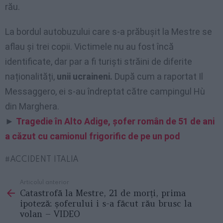
rău.
La bordul autobuzului care s-a prăbușit la Mestre se
aflau și trei copii. Victimele nu au fost încă
identificate, dar par a fi turiști străini de diferite
naționalități,
unii ucraineni.
După cum a raportat Il
Messaggero, ei s-au îndreptat către campingul Hù
din Marghera.
►
Tragedie în Alto Adige, șofer român de 51 de ani
a căzut cu camionul frigorific de pe un pod
ACCIDENT ITALIA
Articolul anterior
See
Catastrofă la Mestre, 21 de morți, prima
more
ipoteză: șoferului i s-a făcut rău brusc la
volan – VIDEO