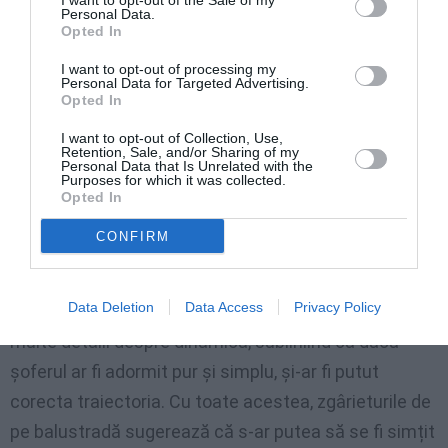
I want to opt-out of the Sale of my
pullman vola sotto il cavalcavia
Personal Data.
Opted In
pic.twitter.com/BPEaAu4jXB
I want to opt-out of processing my
Personal Data for Targeted Advertising.
— Virginia (@virgivirgivivi)
Opted In
October 3, 2023
I want to opt-out of Collection, Use,
Retention, Sale, and/or Sharing of my
Personal Data that Is Unrelated with the
Purposes for which it was collected.
Opted In
Accident la Mestre, manevră anormală
de autobuz
CONFIRM
Boala bruscă a șoferului
– Comandantul poliției
Data Deletion
Data Access
Privacy Policy
locale din Veneția , Marco Agostini , a oferit mai
multe detalii despre dinamică, subliniind că dacă
șoferul ar fi adormit pur și simplu, și-ar fi putut
corecta traiectoria. Cu toate acestea, zgârieturile de
pe balustradă sugerează că s-ar putea să se fi simțit