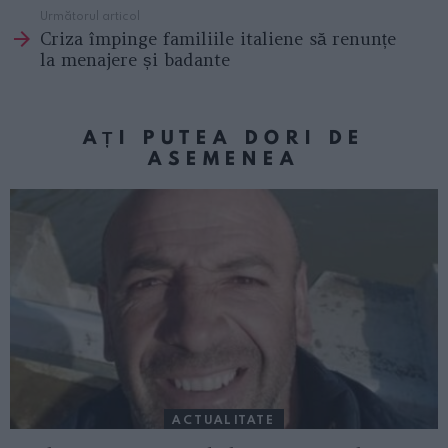
Următorul articol
Criza împinge familiile italiene să renunțe
la menajere și badante
AȚI PUTEA DORI DE
ASEMENEA
ACTUALITATE