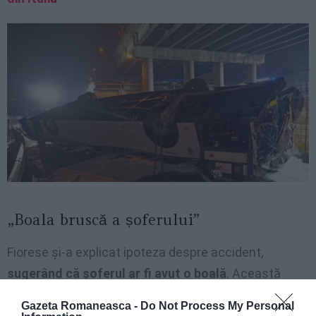
„Boala bruscă a șoferului”
Fiorese și-a explicat ipoteza despre accident,
sugerând că șoferul ar fi avut o boală
. Această
teorie pare susținută de faptul că
autobuzul era
Gazeta Romaneasca -
Do Not Process My Personal
aproape staționat când a lovit balustrada
. Ipoteza