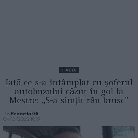
ITALIA
Iată ce s-a întâmplat cu șoferul
autobuzului căzut în gol la
Mestre: „S-a simțit rău brusc”
by
Redactia GR
04/10/2023, 10:19