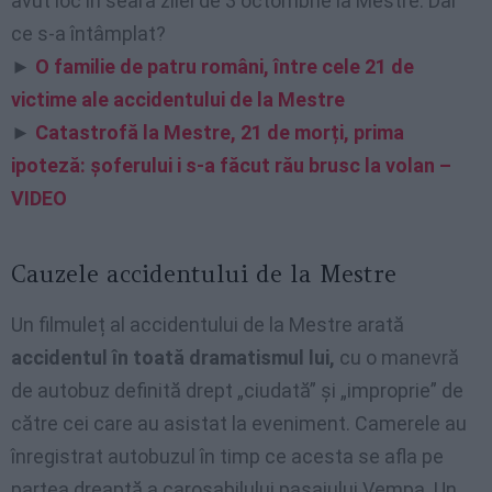
avut loc în seara zilei de 3 octombrie la Mestre. Dar
ce s-a întâmplat?
►
O familie de patru români, între cele 21 de
victime ale accidentului de la Mestre
►
Catastrofă la Mestre, 21 de morți, prima
ipoteză: șoferului i s-a făcut rău brusc la volan –
VIDEO
Cauzele accidentului de la Mestre
Un filmuleț al accidentului de la Mestre arată
accidentul în toată dramatismul lui,
cu o manevră
de autobuz definită drept „ciudată” și „improprie” de
către cei care au asistat la eveniment. Camerele au
înregistrat autobuzul în timp ce acesta se afla pe
partea dreaptă a carosabilului pasajului Vempa. Un