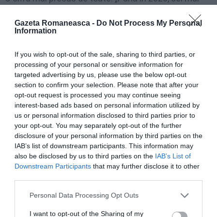
bogați 1%”, se arată în raportul Oxfam, „vor fi
Gazeta Romaneasca -
Do Not Process My Personal
acaparat aproape de două ori mai mult din creșterea
Information
bogăției nete globale decât restul de 99% din
If you wish to opt-out of the sale, sharing to third parties, or
populația lumii. O foarfecă care se lărgește: „Averile
processing of your personal or sensitive information for
miliardarilor cresc cu 2,7 miliarde de dolari pe zi, în
targeted advertising by us, please use the below opt-out
timp ce cel puțin 1,7 miliarde de muncitori trăiesc în
section to confirm your selection. Please note that after your
opt-out request is processed you may continue seeing
țări în care inflația depășește creșterea medie a
interest-based ads based on personal information utilized by
salariilor”.
us or personal information disclosed to third parties prior to
your opt-out. You may separately opt-out of the further
disclosure of your personal information by third parties on the
Italia trebuie să se confrunte cu un
IAB’s list of downstream participants. This information may
also be disclosed by us to third parties on the
IAB’s List of
decalaj din ce în ce mai mare
Downstream Participants
that may further disclose it to other
third parties.
Cauzele? La început, pandemia, apoi criza energetică,
creșterea prețurilor, o inflație care nu a mai fost atât
Personal Data Processing Opt Outs
de mare de 35 de ani încoace. Iar previziunile indică o
I want to opt-out of the Sharing of my