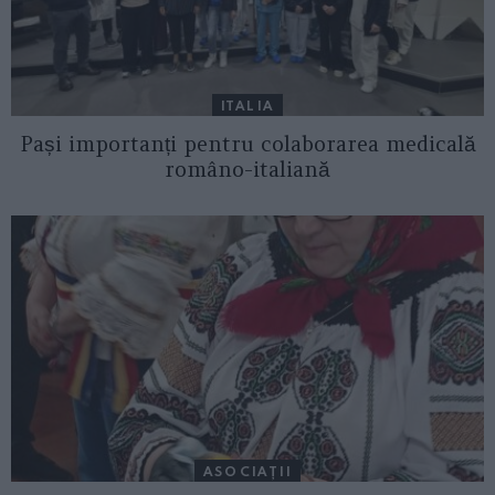
ITALIA
Pași importanți pentru colaborarea medicală
româno-italiană
ASOCIAŢII