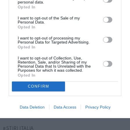
personal data.
înrăutățire a situației în ceea ce privește inegalitatea.
Opted In
I want to opt-out of the Sale of my
„Între 2020 și 2021, concentrarea bogăției în Italia a
Personal Data.
Opted In
crescut: ponderea deținută de cei mai bogați 10%
dintre italieni (de șase ori mai mare decât cea
I want to opt-out of processing my
Personal Data for Targeted Advertising.
deținută de cea mai săracă jumătate a populației) a
Opted In
crescut cu 1,3 puncte procentuale în ritm anual, pe
I want to opt-out of Collection, Use,
Retention, Sale, and/or Sharing of my
fondul unei stabilități substanțiale a cotei celor mai
Personal Data that Is Unrelated with the
Purposes for which it was collected.
săraci 20% și a unei scăderi a cotelor de avere ale
Opted In
celorlalte decile ale populației. Averea în mâinile celor
CONFIRM
mai bogați 5% dintre italieni (deținători a 41,7% din
avuția națională netă) la sfârșitul anului 2021 era mai
mare decât cea deținută de cei mai săraci 80% dintre
Data Deletion
Data Access
Privacy Policy
compatrioții noștri (31,4%)”.
STIRI ITALIA