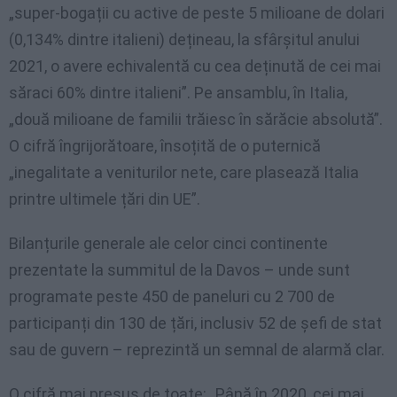
„super-bogații cu active de peste 5 milioane de dolari
(0,134% dintre italieni) dețineau, la sfârșitul anului
2021, o avere echivalentă cu cea deținută de cei mai
săraci 60% dintre italieni”. Pe ansamblu, în Italia,
„două milioane de familii trăiesc în sărăcie absolută”.
O cifră îngrijorătoare, însoțită de o puternică
„inegalitate a veniturilor nete, care plasează Italia
printre ultimele țări din UE”.
Bilanțurile generale ale celor cinci continente
prezentate la summitul de la Davos – unde sunt
programate peste 450 de paneluri cu 2 700 de
participanți din 130 de țări, inclusiv 52 de șefi de stat
sau de guvern – reprezintă un semnal de alarmă clar.
O cifră mai presus de toate: „Până în 2020, cei mai