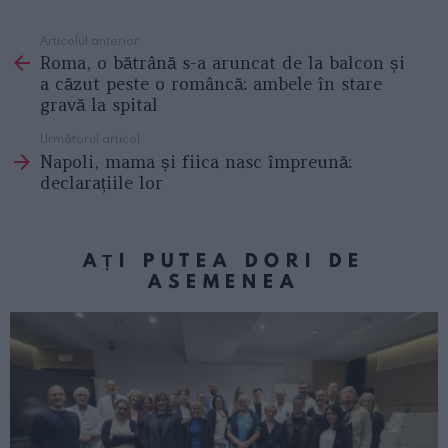
Articolul anterior
See
Roma, o bătrână s-a aruncat de la balcon și
more
a căzut peste o româncă: ambele în stare
gravă la spital
Următorul articol
Napoli, mama și fiica nasc împreună:
declarațiile lor
AȚI PUTEA DORI DE
ASEMENEA