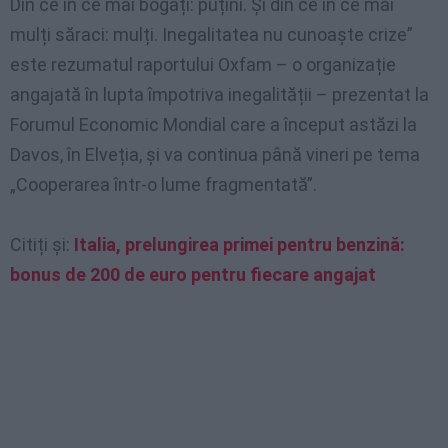
Din ce în ce mai bogați: puțini. Și din ce în ce mai
mulți săraci: mulți. Inegalitatea nu cunoaște crize”
este rezumatul raportului Oxfam – o organizație
angajată în lupta împotriva inegalității – prezentat la
Forumul Economic Mondial care a început astăzi la
Davos, în Elveția, și va continua până vineri pe tema
„Cooperarea într-o lume fragmentată”.
Citiți și:
Italia, prelungirea primei pentru benzină:
bonus de 200 de euro pentru fiecare angajat