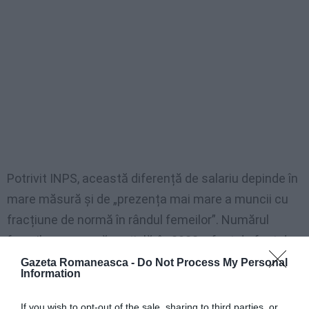
Potrivit INPS, această diferență de salariu depinde în
mare măsură și de „prezența mai mare a muncii cu
fracțiune de normă în rândul femeilor”. Numărul
femeilor cu normă parțială în 2022 a fost de fapt de
3.584.665, în timp ce colegii bărbați care nu lucrau cu
Gazeta Romaneasca -
Do Not Process My Personal
Information
normă întreagă erau doar 2.066.260.
If you wish to opt-out of the sale, sharing to third parties, or