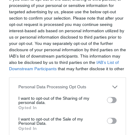
O diferență care reiese și mai mult dacă luăm în
processing of your personal or sensitive information for
considerare procentul de muncitori de sex feminin
targeted advertising by us, please use the below opt-out
section to confirm your selection. Please note that after your
și cu fracțiune de normă din numărul total de
opt-out request is processed you may continue seeing
salariați: INPS subliniază că în timp ce „21% dintre
interest-based ads based on personal information utilized by
us or personal information disclosed to third parties prior to
angajații bărbați au avut cel puțin o relație de muncă
your opt-out. You may separately opt-out of the further
cu fracțiune de normă, în rândul femeilor. ponderea
disclosure of your personal information by third parties on the
IAB’s list of downstream participants. This information may
lucrătoarelor care lucrează cel puțin cu fracțiune de
also be disclosed by us to third parties on the
IAB’s List of
normă pe parcursul anului este de aproximativ 49%.
Downstream Participants
that may further disclose it to other
Pe scurt, aproape un angajat din doi lucrează cu
third parties.
jumătate de normă și acest lucru are evident un
Personal Data Processing Opt Outs
impact semnificativ asupra salariului anual al
I want to opt-out of the Sharing of my
categoriei.”
personal data.
Opted In
Documentul INPS evidențiază și diferențele salariale
I want to opt-out of the Sale of my
Personal Data.
legate de alte aspecte. Ca și datele personale :
Opted In