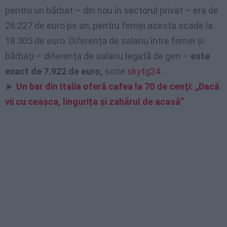
pentru un bărbat – din nou în sectorul privat – era de
26.227 de euro pe an, pentru femei acesta scade la
18.305 de euro. Diferența de salariu între femei și
bărbați – diferența de salariu legată de gen –
este
exact de 7.922 de euro,
scrie
skytg24
.
►
Un bar din Italia oferă cafea la 70 de cenți: „Dacă
vii cu ceașca, lingurița și zahărul de acasă”