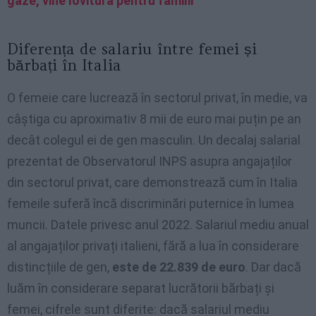
gaze, vine lovitura pentru familii
Diferența de salariu între femei și
bărbați în Italia
O femeie care lucrează în sectorul privat, în medie, va
câștiga cu aproximativ 8 mii de euro mai puțin pe an
decât colegul ei de gen masculin. Un decalaj salarial
prezentat de Observatorul INPS asupra angajaților
din sectorul privat, care demonstrează cum în Italia
femeile suferă încă discriminări puternice în lumea
muncii. Datele privesc anul 2022. Salariul mediu anual
al angajaților privați italieni, fără a lua în considerare
distincțiile de gen,
este de 22.839 de euro
. Dar dacă
luăm în considerare separat lucrătorii bărbați și
femei, cifrele sunt diferite: dacă salariul mediu