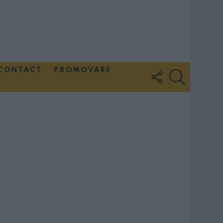
CONTACT
PROMOVARE
FOLLOW
SEARCH
US
Couple Photoshoot Paris