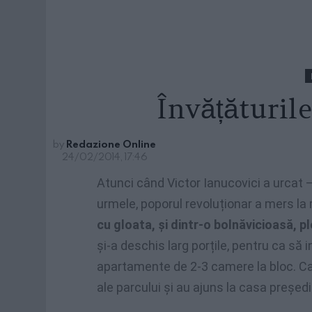
Învățăturile
by
Redazione Online
24/02/2014, 17:46
Atunci când Victor Ianucovici a urcat –
urmele, poporul revoluționar a mers la 
cu gloata, și dintr-o bolnăvicioasă, p
și-a deschis larg porțile, pentru ca să 
apartamente de 2-3 camere la bloc. Ca
ale parcului și au ajuns la casa președi