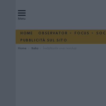
Menu
HOME
OBSERVATOR
FOCUS
SOC
PUBBLICITÀ SUL SITO
You are here:
Home
Italia
Învățăturile unei revoluții