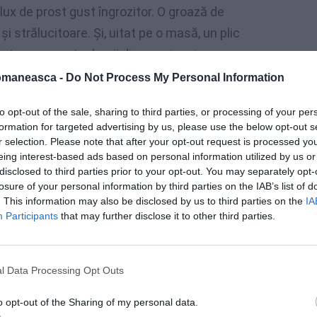
lux de prost gust îngrozitor. O groază de
 strălucitoare. Și, uitat pe o masă, un plic
st care scoate dracii din om și mai
, plicul cu numărul exorcistului!
omaneasca -
Do Not Process My Personal Information
și Pșonka dovedesc pe de o parte o
lăcomie
to opt-out of the sale, sharing to third parties, or processing of your per
formation for targeted advertising by us, please use the below opt-out s
răsunătoare de cultură.
În fața acestui lux
r selection. Please note that after your opt-out request is processed y
 nevoile poporului, devii bolșevic fără să
eing interest-based ads based on personal information utilized by us or
disclosed to third parties prior to your opt-out. You may separately opt-
ruge orânduiala cea crudă și nedreaptă ce
losure of your personal information by third parties on the IAB’s list of
. This information may also be disclosed by us to third parties on the
IA
Participants
that may further disclose it to other third parties.
l Data Processing Opt Outs
o opt-out of the Sharing of my personal data.