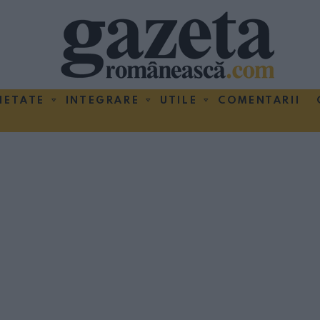
IETATE
INTEGRARE
UTILE
COMENTARII