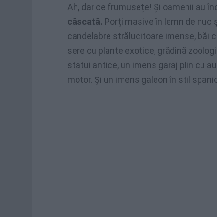
Ah, dar ce frumusețe! Și oamenii au înd
căscată.
Porți masive în lemn de nuc și
candelabre strălucitoare imense, băi cu
sere cu plante exotice, grădină zoologică
statui antice, un imens garaj plin cu 
motor. Și un imens galeon în stil spaniol