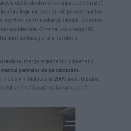
dardele duble ale demonocrației occidentale”:
în afara legii. Iar teroriştii de pe euromaidan
 luptători pentru valori şi principii. Acestea
ei occidentale. Criminalii cu steagul UE
ta sunt declaraţi eroi ai revoluţiei
olo unde nu merge argumentul diplomatic,
umentul pietrelor de pe caldarâm.
, inclusiv în Moldova în 2009, încât Ucraina
Totul se desfăşoară ca la carte, după