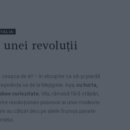
ITALIA
 unei revoluții
 ceașca de el! – în elicopter ca să-și piardă
reședința sa de la Mejigorie. Așa,
cu hurta,
lebee curiozitate.
Vila, rămasă fără stăpân,
intre revoluționarii posesori ai unor modeste
re au călcat deci pe aleile frumos pavate
ntelui.