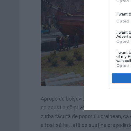
Opted 
I want t
Opted 
I want 
Advertis
Opted 
I want t
of my P
was col
Opted 
Apropo de bolșevici și de stânga mol
ca aceștia să privească dacă nu cu ent
zurba făcută de poporul ucrainean, că d
a fost să fie. Iată ce susține președint