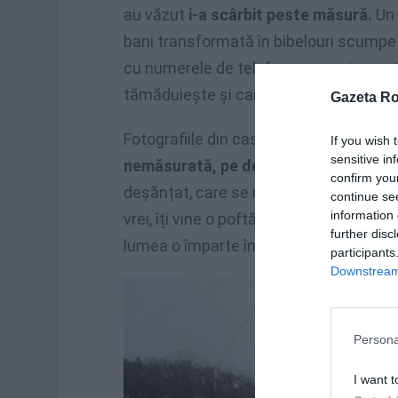
au văzut
i-a scârbit peste măsură.
Un 
bani transformată în bibelouri scumpe și
cu numerele de telefoane a unui exorci
tămăduiește și cancerul. Foarte grăitor
Gazeta R
Fotografiile din casele lui Ianucovici 
If you wish 
sensitive in
nemăsurată, pe de altă parte o lipsă 
confirm you
deșănțat, care se ne fotte de sărăcia și
continue se
information 
vrei, îți vine o poftă nebună de a dist
further disc
lumea o împarte în mizeri și bogați.
participants
Downstream 
Persona
I want t