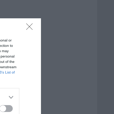
sonal or
ection to
ou may
 personal
out of the
 downstream
B’s List of