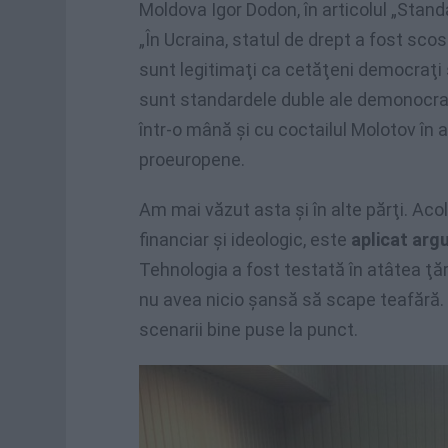
Moldova Igor Dodon, în articolul „Stan
„În Ucraina, statul de drept a fost scos 
sunt legitimaţi ca cetăţeni democraţi şi
sunt standardele duble ale demonocraţi
într-o mână şi cu coctailul Molotov în al
proeuropene.
Am mai văzut asta şi în alte părţi. Ac
financiar şi ideologic, este
aplicat arg
Tehnologia a fost testată în atâtea ţări
nu avea nicio şansă să scape teafără. 
scenarii bine puse la punct.