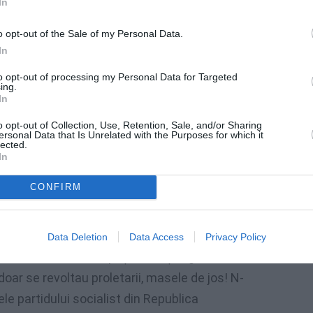
In
o opt-out of the Sale of my Personal Data.
In
to opt-out of processing my Personal Data for Targeted
ing.
In
o opt-out of Collection, Use, Retention, Sale, and/or Sharing
ersonal Data that Is Unrelated with the Purposes for which it
lected.
In
CONFIRM
dovenească și românească. Era de așteptat
Data Deletion
Data Access
Privacy Policy
uziasm, atunci cel puțin cu înțelegere
oar se revoltau proletarii, masele de jos! N-
ele partidului socialist din Republica