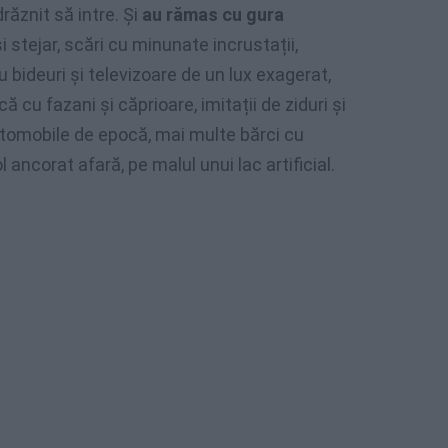
răznit să intre. Și
au rămas cu gura
 stejar, scări cu minunate incrustații,
 bideuri și televizoare de un lux exagerat,
 cu fazani și căprioare, imitații de ziduri și
automobile de epocă, mai multe bărci cu
 ancorat afară, pe malul unui lac artificial.