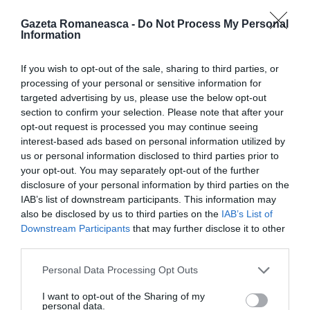
Digos – trimiși de procuratură – au procedat la
Gazeta Romaneasca -
Do Not Process My Personal
confiscarea echipamentelor informatice și a contului
Information
de socializare folosit de bărbat.
If you wish to opt-out of the sale, sharing to third parties, or
processing of your personal or sensitive information for
„Foarte atent, încetează cu chestia asta de a lua
targeted advertising by us, please use the below opt-out
venitul de cetățenie că altfel te omor, dar ai înțeles?”.
section to confirm your selection. Please note that after your
Acestea sunt câteva dintre mesajele postate de un
opt-out request is processed you may continue seeing
interest-based ads based on personal information utilized by
singur utilizator, semnalate pe Twitter de Fratelli
us or personal information disclosed to third parties prior to
d’Italia, și adresat Giorgei Meloni pentru opțiunile
your opt-out. You may separately opt-out of the further
disclosure of your personal information by third parties on the
guvernului privind venitul de cetățenie.
IAB’s list of downstream participants. This information may
also be disclosed by us to third parties on the
IAB’s List of
Downstream Participants
that may further disclose it to other
Intervine Poliția Poștală
third parties.
Bărbatul – beneficiar al venitului de cetățenie, cu
Personal Data Processing Opt Outs
condamnări anterioare pentru droguri datând din
I want to opt-out of the Sharing of my
personal data.
2014 – le amenințase de mai multe ori pe Giorgia