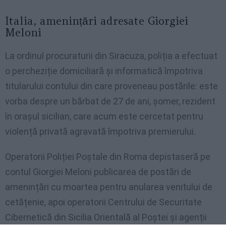
Italia, amenințări adresate Giorgiei
Meloni
La ordinul procuraturii din Siracuza, poliția a efectuat
o percheziție domiciliară și informatică împotriva
titularului contului din care proveneau postările: este
vorba despre un bărbat de 27 de ani, șomer, rezident
în orașul sicilian, care acum este cercetat pentru
violență privată agravată împotriva premierului.
Operatorii Poliției Poștale din Roma depistaseră pe
contul Giorgiei Meloni publicarea de postări de
amenințări cu moartea pentru anularea venitului de
cetățenie, apoi operatorii Centrului de Securitate
Cibernetică din Sicilia Orientală al Poștei și agenții