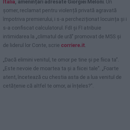
Italia
, amenințări adresate Giorgiei Meloni
. Un
șomer, reclamat pentru violență privată agravată
împotriva premierului, i s-a percheziționat locuința și i
s-a confiscat calculatorul. FdI și FI atribuie
intimidarea la „climatul de ură” promovat de M5S și
de liderul lor Conte, scrie
corriere.it
.
„Dacă elimini venitul, te omor pe tine și pe fiica ta”.
„Este nevoie de moartea ta și a fiicei tale”. „Foarte
atent, încetează cu chestia asta de a lua venitul de
cetățenie că altfel te omor, ai înțeles?”.