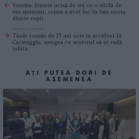
Veneția, femeie ucisă de soț cu o sticlă de
more
vin spumant, crima a avut loc în fața unuia
dintre copii
Următorul articol
Tânăr român de 17 ani ucis în accident la
Caravaggio, mergea cu scuterul să-și vadă
iubita
AȚI PUTEA DORI DE
ASEMENEA