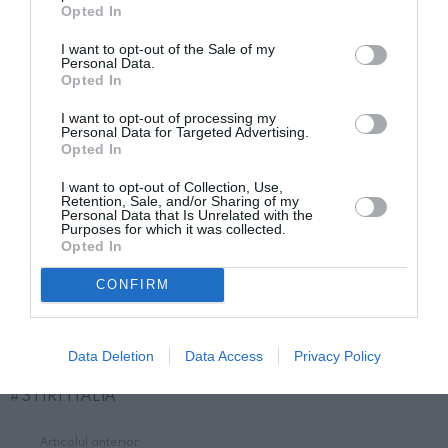
Opted In
Meloni și pe fiica sa Ginevra, intrând chiar în contul
I want to opt-out of the Sale of my
oficial al Palazzo Chigi.
Personal Data.
Opted In
Fratelli d’Italia s-a raliat premierului, indicând
I want to opt-out of processing my
Personal Data for Targeted Advertising.
intimidarea ca fiind rezultatul climatului de ură
Opted In
alimentat în special de Mișcarea 5 Stele și de liderul
I want to opt-out of Collection, Use,
acesteia: „A alimenta furia socială pentru a aduna
Retention, Sale, and/or Sharing of my
Personal Data that Is Unrelated with the
câteva voturi este periculos. Sper ca Giuseppe Conte
Purposes for which it was collected.
Opted In
să se gândească un minut și să condamne fără
CONFIRM
ezitare acești oameni violenți’, a scris pe Twitter
directorul de organizare al partidului, Giovanni
Donzelli.
Data Deletion
Data Access
Privacy Policy
STIRI ITALIA
Articolul anterior
See