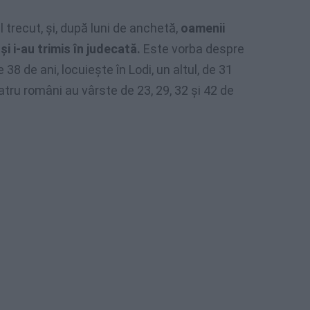
 trecut, şi, după luni de anchetă,
oamenii
şi i-au trimis în judecată.
Este vorba despre
e 38 de ani, locuieşte în Lodi, un altul, de 31
patru români au vârste de 23, 29, 32 şi 42 de