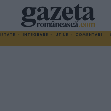
IETATE
INTEGRARE
UTILE
COMENTARII