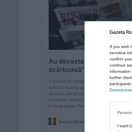
Gazeta R
If you wish 
sensitive in
confirm you
continue se
information 
further disc
participants
Downstream 
Persona
I want t