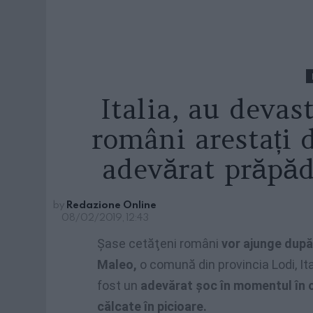
Italia, au devas
români arestați 
adevărat prăpă
by
Redazione Online
08/02/2019, 12:43
Şase cetăţeni români
vor ajunge după 
Maleo,
o comună din provincia Lodi, It
fost un
adevărat şoc în momentul în 
călcate în picioare.