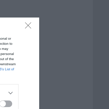
sonal or
ection to
ou may
 personal
out of the
 downstream
B’s List of