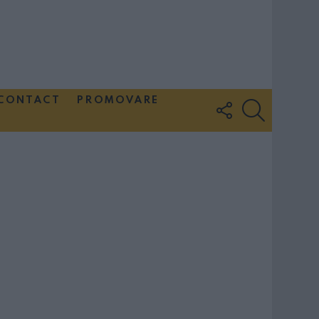
CONTACT
PROMOVARE
FOLLOW
SEARCH
US
Couple Photoshoot Paris