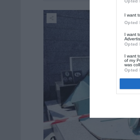
Opted 
I want t
Opted 
I want 
Advertis
Opted 
I want t
of my P
was col
Opted 