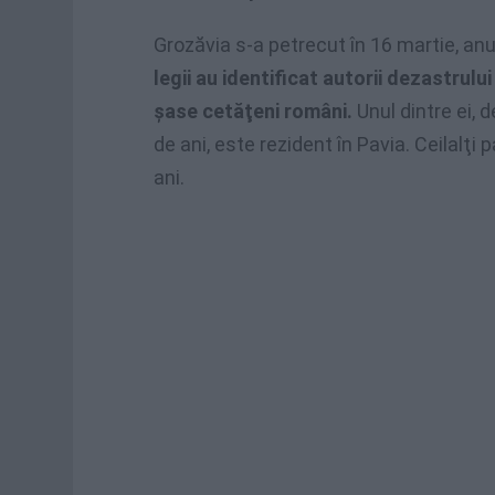
Grozăvia s-a petrecut în 16 martie, anul
legii au identificat autorii dezastrului 
şase cetăţeni români.
Unul dintre ei, d
de ani, este rezident în Pavia. Ceilalţi 
ani.