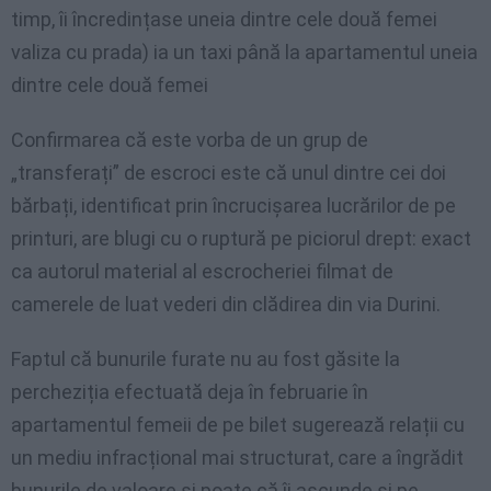
timp, îi încredințase uneia dintre cele două femei
valiza cu prada) ia un taxi până la apartamentul uneia
dintre cele două femei
Confirmarea că este vorba de un grup de
„transferați” de escroci este că unul dintre cei doi
bărbați, identificat prin încrucișarea lucrărilor de pe
printuri, are blugi cu o ruptură pe piciorul drept: exact
ca autorul material al escrocheriei filmat de
camerele de luat vederi din clădirea din via Durini.
Faptul că bunurile furate nu au fost găsite la
percheziția efectuată deja în februarie în
apartamentul femeii de pe bilet sugerează relații cu
un mediu infracțional mai structurat, care a îngrădit
bunurile de valoare și poate că îi ascunde și pe