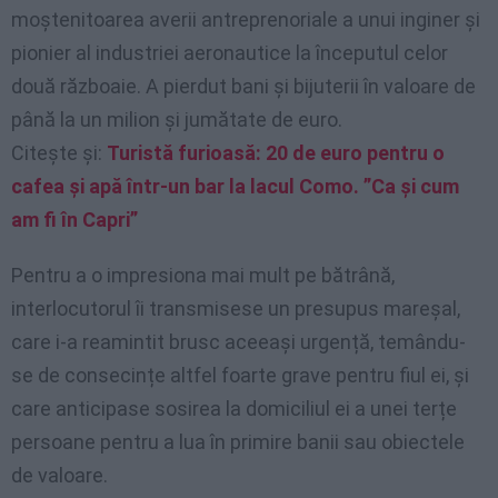
moștenitoarea averii antreprenoriale a unui inginer și
pionier al industriei aeronautice la începutul celor
două războaie. A pierdut bani și bijuterii în valoare de
până la un milion și jumătate de euro.
Citește și:
Turistă furioasă: 20 de euro pentru o
cafea și apă într-un bar la lacul Como. ”Ca și cum
am fi în Capri”
Pentru a o impresiona mai mult pe bătrână,
interlocutorul îi transmisese un presupus mareșal,
care i-a reamintit brusc aceeași urgență, temându-
se de consecințe altfel foarte grave pentru fiul ei, și
care anticipase sosirea la domiciliul ei a unei terțe
persoane pentru a lua în primire banii sau obiectele
de valoare.