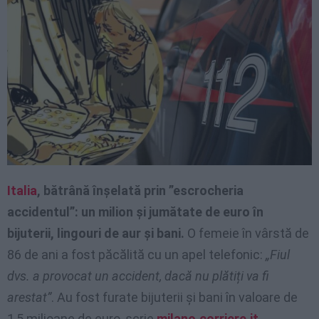
Italia
, bătrână înșelată prin ”escrocheria
accidentul”: un milion și jumătate de euro în
bijuterii, lingouri de aur și bani.
O femeie în vârstă de
86 de ani a fost păcălită cu un apel telefonic:
„Fiul
dvs. a provocat un accident, dacă nu plătiți va fi
arestat”
. Au fost furate bijuterii și bani în valoare de
1,5 milioane de euro, scrie
milano.corriere.it
.