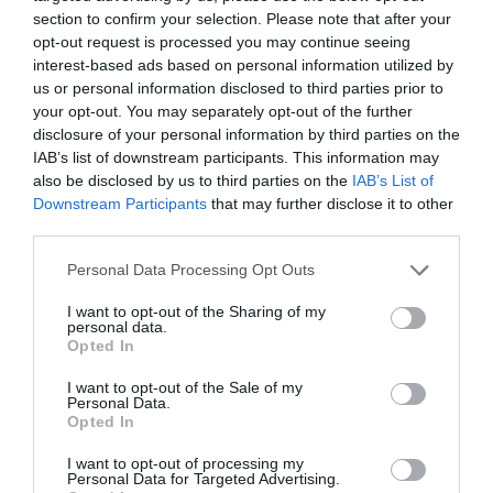
A doua descoperire a fost că acest telefon mobil se
section to confirm your selection. Please note that after your
mutase la scurt timp după aceea la Gara Centrală.
opt-out request is processed you may continue seeing
interest-based ads based on personal information utilized by
Așadar, o altă căutare amănunțită, de data aceasta a
us or personal information disclosed to third parties prior to
camerelor de supraveghere de la gară, permite să se
your opt-out. You may separately opt-out of the further
disclosure of your personal information by third parties on the
verifice faptul că ambii bărbați imortalizați în fața
IAB’s list of downstream participants. This information may
străzii Durini au plecat apoi să ia un tren spre Napoli.
also be disclosed by us to third parties on the
IAB’s List of
Downstream Participants
that may further disclose it to other
third parties.
De asemenea, se poate observa că telefonul mobil al
„postului” l-a contactat între timp pe cel al
Personal Data Processing Opt Outs
„centralistului”. Telefoanele lor respective par să se fi
I want to opt-out of the Sharing of my
întâlnit la jumătatea drumului, la Roma, în Gara
personal data.
Opted In
Termini. Se poate deci deduce că „centralistul” din
I want to opt-out of the Sale of my
Napoli, care se afla într-un tren spre Roma, a dorit să
Personal Data.
Opted In
se întâlnească cu complicii săi care coborau din
Milano într-un alt tren spre Napoli.
I want to opt-out of processing my
Personal Data for Targeted Advertising.