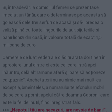
Și, într-adevăr, la domiciliul femeii se prezentase
imediat un tânăr, care o determinase pe aceasta să
golească cele trei seifuri de acasă și să-i predea o
valiză plină cu toate lingourile de aur, bijuteriile și
banii lichizi din casă, în valoare totală de exact 1,5
milioane de euro.
Camerele de luat vederi ale clădirii arată doi tineri în
apropiere: unul dintre ei este cel care intră apoi
înăuntru, celălalt rămâne afară și pare să acționeze
ca „paznic”. Anchetatorii nu au nimic mai mult, cu
excepția, bineînțeles, a numărului telefonului mobil
de pe care a pornit apelul către doamna Caproni, care
este la fel de inutil, fiind înregistrat fals.
>>>
„Nepotul tău are necazuri, are nevoie de bani!”,