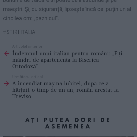
maeștri. Și, cu siguranță, lipsește încă cel puțin un al
cincilea om: „paznicul”.
STIRI ITALIA
Articolul anterior
See
Îndemnul unui italian pentru români: „Fiți
more
mândri de apartenența la Biserica
Ortodoxă”
Următorul articol
A incendiat mașina iubitei, după ce a
hărțuit-o timp de un an, român arestat la
Treviso
AȚI PUTEA DORI DE
ASEMENEA