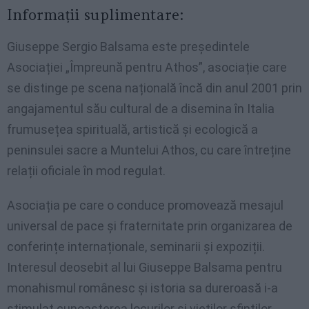
Informații suplimentare:
Giuseppe Sergio Balsama este președintele
Asociației „Împreună pentru Athos”, asociație care
se distinge pe scena națională încă din anul 2001 prin
angajamentul său cultural de a disemina în Italia
frumusețea spirituală, artistică și ecologică a
peninsulei sacre a Muntelui Athos, cu care întreține
relații oficiale în mod regulat.
Asociația pe care o conduce promovează mesajul
universal de pace și fraternitate prin organizarea de
conferințe internaționale, seminarii și expoziții.
Interesul deosebit al lui Giuseppe Balsama pentru
monahismul românesc și istoria sa dureroasă i-a
stimulat cunoașterea locurilor și vieților sfinților