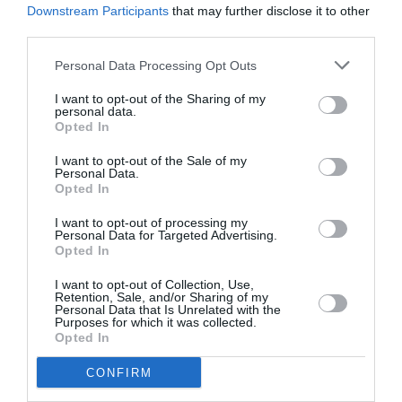
Downstream Participants
that may further disclose it to other
pentru ceilalți” a mai mărturisit Ana Onciu.
third parties.
Anul acesta, pentru prima dată, tradiționala
Personal Data Processing Opt Outs
sărbătoare a Mărțișorului a ajuns în Campidoglio
I want to opt-out of the Sharing of my
personal data.
Opted In
I want to opt-out of the Sale of my
Personal Data.
Opted In
I want to opt-out of processing my
Personal Data for Targeted Advertising.
Opted In
I want to opt-out of Collection, Use,
Retention, Sale, and/or Sharing of my
Personal Data that Is Unrelated with the
Purposes for which it was collected.
Opted In
CONFIRM
Un îndemn la aprofundarea credinței