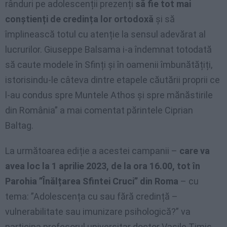
rânduri pe adolescenții prezenți
să fie tot mai
conștienți de credința lor ortodoxă
și să
împlinească totul cu atenție la sensul adevărat al
lucrurilor. Giuseppe Balsama i-a îndemnat totodată
să caute modele în Sfinți și în oamenii îmbunătățiți,
istorisindu-le câteva dintre etapele căutării proprii ce
l-au condus spre Muntele Athos și spre mănăstirile
din România” a mai comentat părintele Ciprian
Baltag.
La următoarea ediție a acestei campanii –
care va
avea loc la 1 aprilie 2023, de la ora 16.00, tot în
Parohia ”Înălțarea Sfintei Cruci” din Roma
– cu
tema: ”Adolescența cu sau fără credință –
vulnerabilitate sau imunizare psihologică?” va
participa profesorul universitar doctor Vasile Timiș,