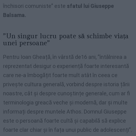
închisori comuniste” este
sfatul lui Giuseppe
Balsama.
”Un singur lucru poate să schimbe viața
unei persoane”
Pentru Ioan Gheață, în vârstă de16 ani, ”întâlnirea a
reprezentat desigur o experiență foarte interesantă
care ne-a îmbogățit foarte mult atât în ceea ce
privește cultura generală, vorbind despre istoria țării
noastre, cât și despre cunoștințe generale, cum ar fi
terminologia greacă veche și modernă, dar și multe
informați despre muntele Athos. Domnul Giuseppe
este o persoană foarte cultă și capabilă să explice
foarte clar chiar și în fața unui public de adolescenți”.