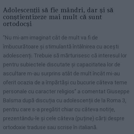
Adolescenții să fie mândri, dar și să
conștientizeze mai mult că sunt
ortodocși
”Nu mi-am imaginat cât de mult va fi de
îmbucurătoare și stimulantă întâlnirea cu acești
adolescenți. Trebuie să mărturisesc că interesul lor
pentru subiectele discutate și capacitatea lor de
ascultare m-au surprins atât de mult încât mi-au
oferit ocazia de a împărtăși cu bucurie câteva teme
personale cu caracter religios” a comentat Giuseppe
Balsma după discuția cu adolescenții de la Roma 3,
pentru care s-a pregătit chiar cu câteva notițe,
prezentându-le și cele câteva (puține) cărți despre
ortodoxie traduse sau scrise în italiană.