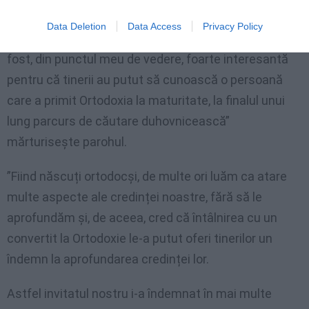
De la discuția tinerilor cu Giuseppe Balsama nu a
Data Deletion
Data Access
Privacy Policy
lipsit gaza – părintele Ciprian Baltag. ”Întâlnirea a
fost, din punctul meu de vedere, foarte interesantă
pentru că tinerii au putut să cunoască o persoană
care a primit Ortodoxia la maturitate, la finalul unui
lung parcurs de căutare duhovnicească”
mărturisește parohul.
”Fiind născuți ortodocși, de multe ori luăm ca atare
multe aspecte ale credinței noastre, fără să le
aprofundăm și, de aceea, cred că întâlnirea cu un
convertit la Ortodoxie le-a putut oferi tinerilor un
îndemn la aprofundarea credinței lor.
Astfel invitatul nostru i-a îndemnat în mai multe