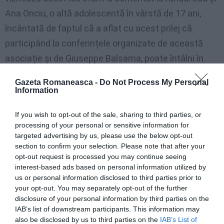
Ana Onciu, o altă adolescentă în vârstă de 17 ani,
încântată de faptul că a aflat cu acest prilej că
participând la conferințele organizate de această
asociație și de Giuseppe Balsama, poate întâlni în
fiecare an un părinte monah din Muntele Athos. ”În
Gazeta Romaneasca -
Do Not Process My Personal
acest mod pot afla mai multe despre acel loc sfânt,
Information
chiar dacă nu îl pot vizita”.
If you wish to opt-out of the sale, sharing to third parties, or
processing of your personal or sensitive information for
”La această întâlnire s-a vorbit și despre adevărata
targeted advertising by us, please use the below opt-out
trăire a credinței, un subiect la care cred că toți ar
section to confirm your selection. Please note that after your
opt-out request is processed you may continue seeing
trebui să ne gândim pe parcursul vieții noastre. Ceea
interest-based ads based on personal information utilized by
ce m-a impresionat însă cel mai mult este faptul că
us or personal information disclosed to third parties prior to
domnul Giuseppe Balsama ne-a demostrat că nu
your opt-out. You may separately opt-out of the further
disclosure of your personal information by third parties on the
contează numărul, chiar dacă suntem puțini, dar
IAB’s list of downstream participants. This information may
avem voință, putem face lucruri de mare ajutor
also be disclosed by us to third parties on the
IAB’s List of