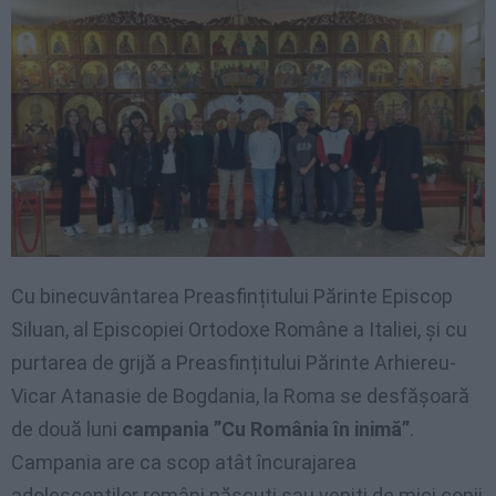
Cu binecuvântarea Preasfințitului Părinte Episcop
Siluan, al Episcopiei Ortodoxe Române a Italiei, și cu
purtarea de grijă a Preasfințitului Părinte Arhiereu-
Vicar Atanasie de Bogdania, la Roma se desfășoară
de două luni
campania ”Cu România în inimă”
.
Campania are ca scop atât încurajarea
adolescenților români născuți sau veniți de mici copii