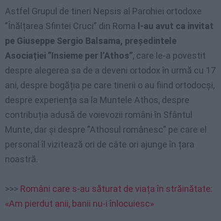
Astfel Grupul de tineri Nepsis al Parohiei ortodoxe
”Înălțarea Sfintei Cruci” din Roma
l-au avut ca invitat
pe Giuseppe Sergio Balsama, președintele
Asociației ”Insieme per l’Athos”
, care le-a povestit
despre alegerea sa de a deveni ortodox în urmă cu 17
ani, despre bogăția pe care tinerii o au fiind ortodocși,
despre experiența sa la Muntele Athos, despre
contribuția adusă de voievozii români în Sfântul
Munte, dar și despre ”Athosul românesc” pe care el
personal îl vizitează ori de câte ori ajunge în țara
noastră.
>>>
Români care s-au săturat de viața în străinătate:
«Am pierdut anii, banii nu-i înlocuiesc»