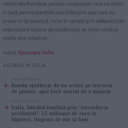
venite din România, pentru conaționalii care se întorc
în țară, pentru parohiile nou înființate sau care au
proiecte de biserică, vizite în spitale și în adăposturile
improvizate locuite de credincioși de etnie romă și
multe alte inițiative.
sursa:
Episcopia Italiei
ROMANI IN ITALIA
Articolul anterior
See
Român spulberat de un scuter pe trecerea
more
de pietoni, apoi lovit mortal de o mașină
Următorul articol
Italia, bătrână înșelată prin ”escrocheria
accidentul”: 1,5 milioane de euro în
bijuterii, lingouri de aur și bani