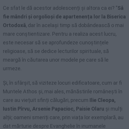
Ce sfat le dă acestor adolescenți și altora ca ei? ”
Să
fie mândri și orgolioși de apartenența lor la Biserica
Ortodoxă
, dar în același timp să dobândească o mai
mare conștientizare. Pentru a realiza acest lucru,
este necesar să se aprofundeze cunoștințele
religioase, să se dedice lecturilor spirituale, să
meargă în căutarea unor modele pe care să le
urmeze.
Și, în sfârșit, să viziteze locuri edificatoare, cum ar fi
Muntele Athos și, mai ales, mănăstirile românești în
care au viețuit sfinți călugări, precum
Ilie Cleopa,
Iustin Pîrvu, Arsenie Papacioc, Paisie Olaru
și mulți
alții; oameni smeriți care, prin viața lor exemplară, au
dat mărturie despre Evanghelie în inumanele