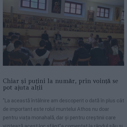
Chiar și puțini la număr, prin voință se
pot ajuta alții
”La această întâlnire am descoperit o dată în plus cât
de important este rolul muntelui Athos nu doar
pentru viața monahală, dar și pentru creștinii care
vizitează acest loc sfânt”a comentat la rândul său și