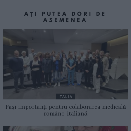
AȚI PUTEA DORI DE
ASEMENEA
ITALIA
Pași importanți pentru colaborarea medicală
româno-italiană