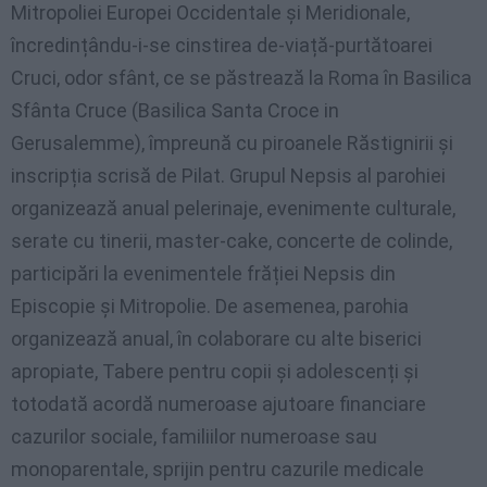
Mitropoliei Europei Occidentale și Meridionale,
încredințându-i-se cinstirea de-viață-purtătoarei
Cruci, odor sfânt, ce se păstrează la Roma în Basilica
Sfânta Cruce (Basilica Santa Croce in
Gerusalemme), împreună cu piroanele Răstignirii și
inscripția scrisă de Pilat. Grupul Nepsis al parohiei
organizează anual pelerinaje, evenimente culturale,
serate cu tinerii, master-cake, concerte de colinde,
participări la evenimentele frăției Nepsis din
Episcopie și Mitropolie. De asemenea, parohia
organizează anual, în colaborare cu alte biserici
apropiate, Tabere pentru copii și adolescenți și
totodată acordă numeroase ajutoare financiare
cazurilor sociale, familiilor numeroase sau
monoparentale, sprijin pentru cazurile medicale