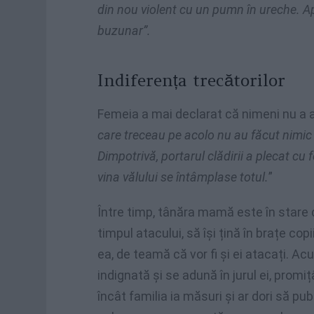
din nou violent cu un pumn în ureche. Apo
buzunar”.
Indiferența trecătorilor
Femeia a mai declarat că nimeni nu a a
care treceau pe acolo nu au făcut nimic
Dimpotrivă, portarul clădirii a plecat c
vina vălului se întâmplase totul.
”
Între timp, tânăra mamă este în stare d
timpul atacului, să își țină în brațe cop
ea, de teamă că vor fi și ei atacați. 
indignată și se adună în jurul ei, promi
încât familia ia măsuri și ar dori să pu