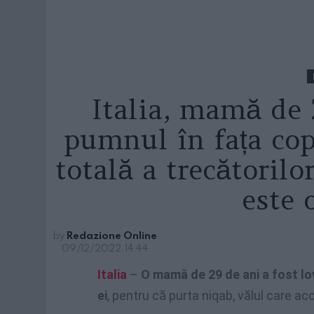
Italia, mamă de 
pumnul în fața copi
totală a trecătorilo
este 
by
Redazione Online
09/12/2022, 14:44
Italia
–
O mamă de 29 de ani a fost lov
ei
, pentru că purta niqab, vălul care aco