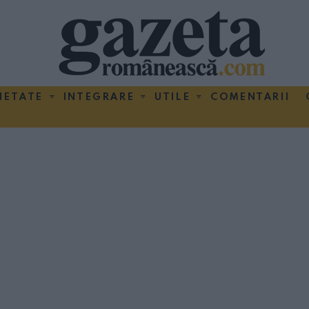
IETATE
INTEGRARE
UTILE
COMENTARII