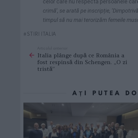
celor care nu respectă persoanele care
crimă’, se arată pe inscripție, ‘Dimpotriv
timpul să nu mai terorizăm femeile mus
STIRI ITALIA
Articolul anterior
See
Italia plânge după ce România a
more
fost respinsă din Schengen. „O zi
tristă”
AȚI PUTEA D