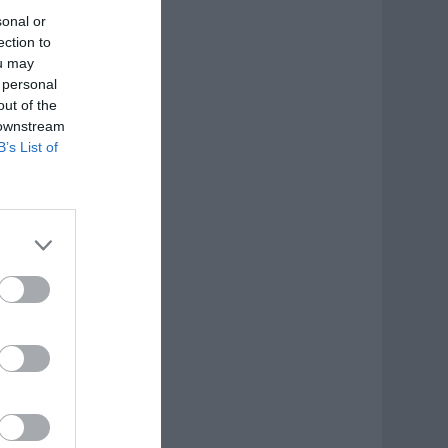
sonal or
ection to
ou may
 personal
out of the
 downstream
B’s List of