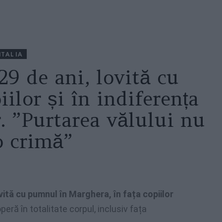
ITALIA
29 de ani, lovită cu
ilor și în indiferența
r. ”Purtarea vălului nu
o crimă”
ită cu pumnul în Marghera, în fața copiilor
peră în totalitate corpul, inclusiv fața