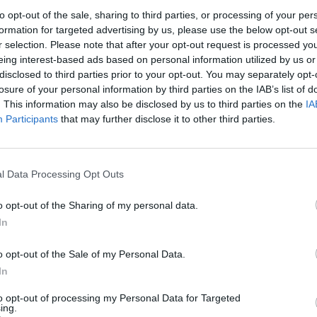
to opt-out of the sale, sharing to third parties, or processing of your per
formation for targeted advertising by us, please use the below opt-out s
r selection. Please note that after your opt-out request is processed y
eing interest-based ads based on personal information utilized by us or
disclosed to third parties prior to your opt-out. You may separately opt-
losure of your personal information by third parties on the IAB’s list of
 lovită cu pumnul în fața
. This information may also be disclosed by us to third parties on the
IA
Participants
that may further disclose it to other third parties.
 bengaleză în vârstă de 29 de ani, care
l Data Processing Opt Outs
tunci când iese în oraș, poartă niqab, vălul
 fața, lăsându-i doar ochii descoperiți.
o opt-out of the Sharing of my personal data.
In
rezentat la stația de carabinieri din Via
o opt-out of the Sale of my Personal Data.
al de la camera de urgență care o tratase
In
 primise în Marghera.
„Fusesem în vizită la
to opt-out of processing my Personal Data for Targeted
ing.