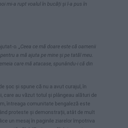
i mi-a rupt voalul în bucăți și l-a pus în
jutat-o.
„Ceea ce mă doare este că oamenii
 pentru a mă ajuta pe mine și pe tatăl meu.
u femeia care mă atacase, spunându-i că din
e șoc și spune că nu a avut curajul, în
iii, care au văzut totul și plângeau alături de
Acum, întreaga comunitate bengaleză este
țând proteste și demonstrații, atât de mult
blice un mesaj în paginile ziarelor împotriva