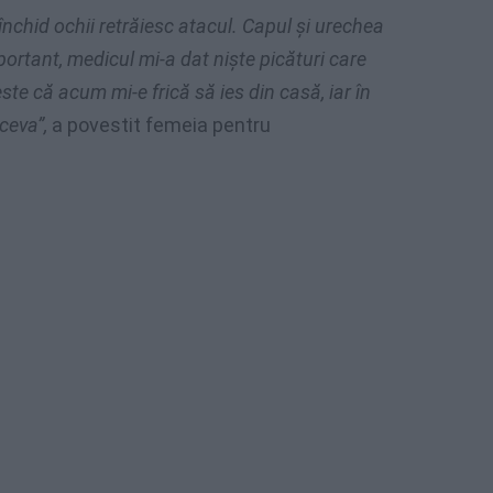
nchid ochii retrăiesc atacul. Capul și urechea
portant, medicul mi-a dat niște picături care
e că acum mi-e frică să ies din casă, iar în
tceva”,
a povestit femeia pentru