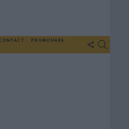
CONTACT
PROMOVARE
FOLLOW
SEARCH
US
Couple Photoshoot Paris