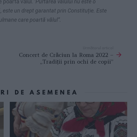
 poartă vălul.
‘Purtarea vălului nu este o
ă, este un drept garantat prin Constituție. Este
ulmane care poartă vălul”.
Următorul articol
Concert de Crăciun la Roma 2022 –
„Tradiții prin ochi de copii”
ORI DE ASEMENEA