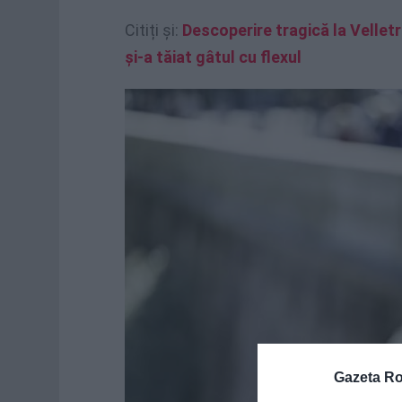
Citiți și:
Descoperire tragică la Vellet
și-a tăiat gâtul cu flexul
Gazeta R