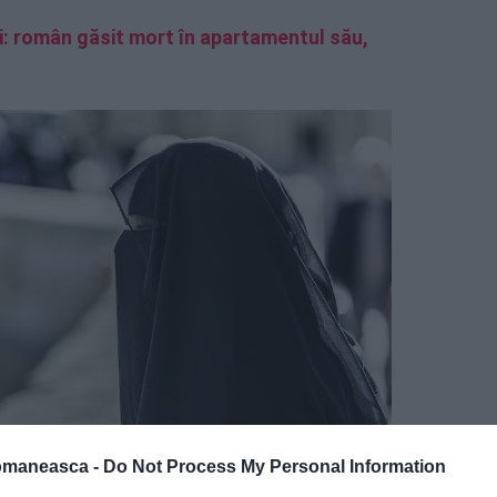
ri: român găsit mort în apartamentul său,
omaneasca -
Do Not Process My Personal Information