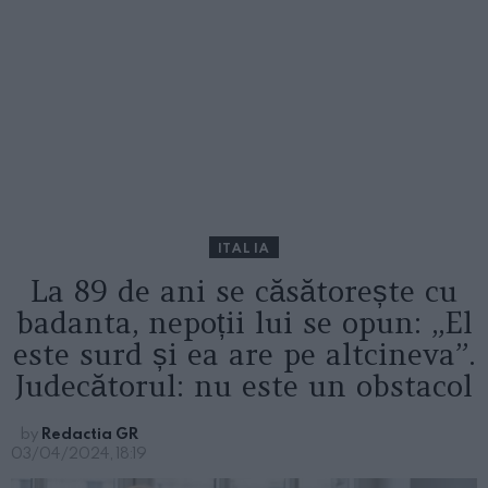
ITALIA
La 89 de ani se căsătorește cu
badanta, nepoții lui se opun: „El
este surd și ea are pe altcineva”.
Judecătorul: nu este un obstacol
by
Redactia GR
03/04/2024, 18:19