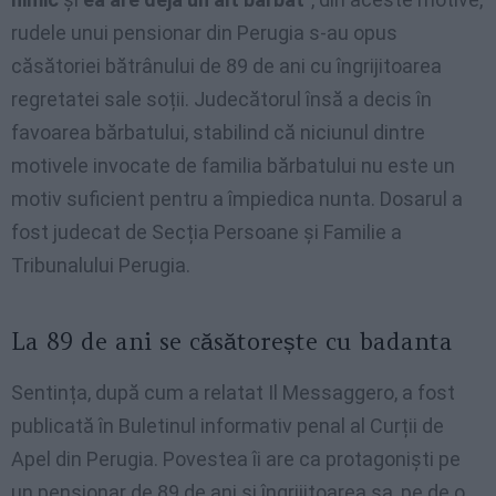
rudele unui pensionar din Perugia s-au opus
căsătoriei bătrânului de 89 de ani cu îngrijitoarea
regretatei sale soții. Judecătorul însă a decis în
favoarea bărbatului, stabilind că niciunul dintre
motivele invocate de familia bărbatului nu este un
motiv suficient pentru a împiedica nunta. Dosarul a
fost judecat de Secția Persoane și Familie a
Tribunalului Perugia.
La 89 de ani se căsătorește cu badanta
Sentința, după cum a relatat Il Messaggero, a fost
publicată în Buletinul informativ penal al Curții de
Apel din Perugia. Povestea îi are ca protagoniști pe
un pensionar de 89 de ani și îngrijitoarea sa, pe de o