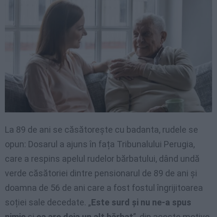
La 89 de ani se căsătorește cu badanta, rudele se
opun: Dosarul a ajuns în fața Tribunalului Perugia,
care a respins apelul rudelor bărbatului, dând undă
verde căsătoriei dintre pensionarul de 89 de ani și
doamna de 56 de ani care a fost fostul îngrijitoarea
soției sale decedate. „
Este surd și nu ne-a spus
nimic
și
ea are deja un alt bărbat
”, din aceste motive,