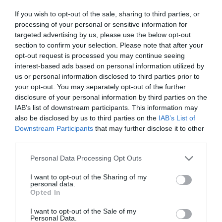
acesteia. Pentru rudele bărbatului, această ultimă
If you wish to opt-out of the sale, sharing to third parties, or
processing of your personal or sensitive information for
împrejurare în special a fost un simptom că totul a
targeted advertising by us, please use the below opt-out
fost un truc al femeii pentru a atinge scopuri
section to confirm your selection. Please note that after your
opt-out request is processed you may continue seeing
personale necontemplate de legătura conjugală,
interest-based ads based on personal information utilized by
scrie
fanpage.
us or personal information disclosed to third parties prior to
your opt-out. You may separately opt-out of the further
CITEȘTE ȘI
disclosure of your personal information by third parties on the
IAB’s list of downstream participants. This information may
Italia, româncelor nu le mai convine munca de
also be disclosed by us to third parties on the
IAB’s List of
îngrijitoare, criză tot mai mare de badante
Downstream Participants
that may further disclose it to other
third parties.
Judecătorul a fost însă de acord cu pensionarul
Personal Data Processing Opt Outs
care, ascultat de judecător, părea de fapt perfect
I want to opt-out of the Sharing of my
conștient de decizia sa și de
consecințele financiare
personal data.
Opted In
pe care această alegere le va provoca familiei. Mai
mult,
instanța a subliniat că surditatea
de care este
I want to opt-out of the Sale of my
Personal Data.