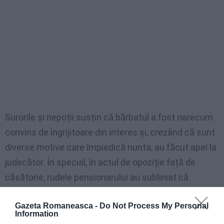
Surorile și nepoții susțin că bărbatul a fost oarecum
convins de îngrijitoare din interes și, crezând că sunt
diverse motive care împiedică nunta, au făcut apel la
judecător. În special, în actul de opoziție față de
căsătorie, rudele pensionarului au subliniat că
bărbatul era surd și invalid
, că viitoarea mireasă era
Gazeta Romaneasca -
Do Not Process My Personal
legată romantic de un alt bărbat
și că ambii le
Information
scunseseră intenția de căsătorie până la publicarea