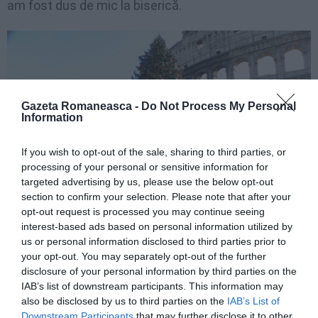
am fost dus de mic la biserică.
Gazeta Romaneasca -
Do Not Process My Personal
Information
If you wish to opt-out of the sale, sharing to third parties, or
processing of your personal or sensitive information for
targeted advertising by us, please use the below opt-out
section to confirm your selection. Please note that after your
opt-out request is processed you may continue seeing
interest-based ads based on personal information utilized by
us or personal information disclosed to third parties prior to
Biserica de la noi din sat fusese închisă de sovietici
your opt-out. You may separately opt-out of the further
şi pe vremea când eram eu copil era un templu
disclosure of your personal information by third parties on the
IAB’s list of downstream participants. This information may
abandonat, în ruină. Mă fascina doar ca un vestigiu al
also be disclosed by us to third parties on the
IAB’s List of
unui trecut îndepărtat. În curtea ei creşteau
Downstream Participants
that may further disclose it to other