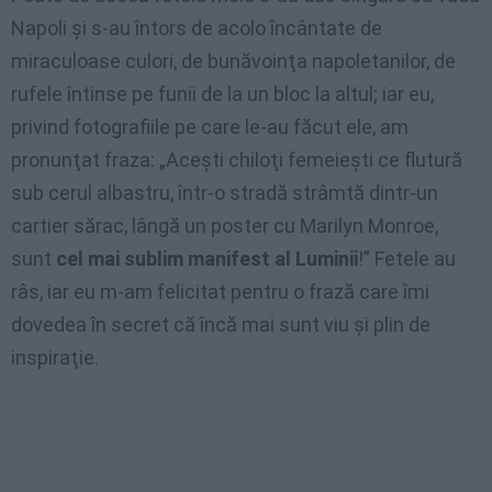
Napoli şi s-au întors de acolo încântate de
miraculoase culori, de bunăvoinţa napoletanilor, de
rufele întinse pe funii de la un bloc la altul; iar eu,
privind fotografiile pe care le-au făcut ele, am
pronunţat fraza: „Aceşti chiloţi femeieşti ce flutură
sub cerul albastru, într-o stradă strâmtă dintr-un
cartier sărac, lângă un poster cu Marilyn Monroe,
sunt
cel mai sublim manifest al Luminii
!” Fetele au
râs, iar eu m-am felicitat pentru o frază care îmi
dovedea în secret că încă mai sunt viu şi plin de
inspiraţie.