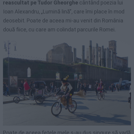
reascultat pe Tudor Gheorghe
cântând poezia lui
Ioan Alexandru, „Lumină lină”, care îmi place în mod
deosebit. Poate de aceea mi-au venit din România
două fiice, cu care am colindat parcurile Romei.
Poate de aceea fetele mele s-au dus singure să vadă