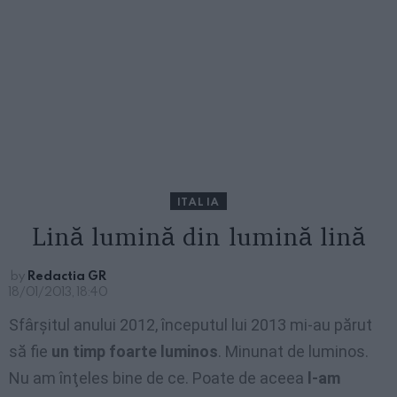
ITALIA
Lină lumină din lumină lină
by
Redactia GR
18/01/2013, 18:40
Sfârşitul anului 2012, începutul lui 2013 mi-au părut
să fie
un timp foarte luminos
. Minunat de luminos.
Nu am înţeles bine de ce. Poate de aceea
l-am