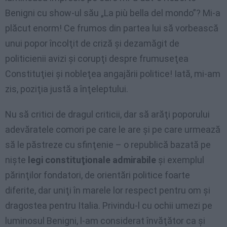
Benigni cu show-ul său „La più bella del mondo”? Mi-a
plăcut enorm! Ce frumos din partea lui să vorbească
unui popor încolţit de criză şi dezamăgit de
politicienii avizi şi corupţi despre frumuseţea
Constituţiei şi nobleţea angajării politice! Iată, mi-am
zis, poziţia justă a înţeleptului.
Nu să critici de dragul criticii, dar să arăţi poporului
adevăratele comori pe care le are şi pe care urmează
să le păstreze cu sfinţenie – o republică bazată pe
nişte
legi constituţionale admirabile
şi exemplul
părinţilor fondatori, de orientări politice foarte
diferite, dar uniţi în marele lor respect pentru om şi
dragostea pentru Italia. Privindu-l cu ochii umezi pe
luminosul Benigni, l-am considerat învăţător ca şi