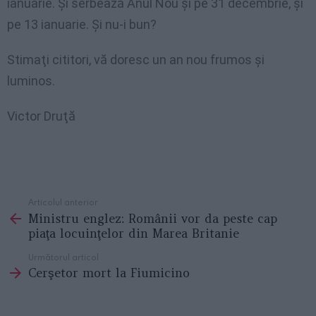
ianuarie. Şi serbează Anul Nou şi pe 31 decembrie, şi
pe 13 ianuarie. Şi nu-i bun?
Stimaţi cititori, vă doresc un an nou frumos şi
luminos.
Victor Druţă
Articolul anterior
See
Ministru englez: Românii vor da peste cap
more
piaţa locuinţelor din Marea Britanie
Următorul articol
Cerşetor mort la Fiumicino