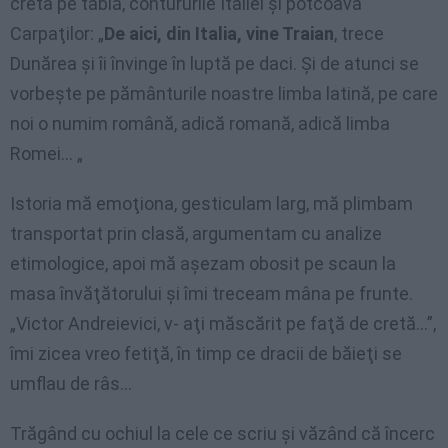
creta pe tablă, contururile Italiei şi potcoava
Carpaţilor: „
De aici, din Italia, vine Traian
, trece
Dunărea şi îi învinge în luptă pe daci. Şi de atunci se
vorbeşte pe pământurile noastre limba latină, pe care
noi o numim română, adică romană, adică limba
Romei… „
Istoria mă emoţiona, gesticulam larg, mă plimbam
transportat prin clasă, argumentam cu analize
etimologice, apoi mă aşezam obosit pe scaun la
masa învăţătorului şi îmi treceam mâna pe frunte.
„Victor Andreievici, v- aţi măscărit pe faţă de cretă…”,
îmi zicea vreo fetiţă, în timp ce dracii de băieţi se
umflau de râs…
Trăgând cu ochiul la cele ce scriu şi văzând că încerc