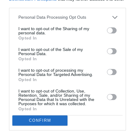
third parties.
buruienile şi păştea priponită o capră cu ochi
melancolici. Cum ar fi fost viaţa mea dacă ascultam
Personal Data Processing Opt Outs
de mic psalmi şi litanii? Aşa mă întrebam în timp ce
I want to opt-out of the Sharing of my
personal data.
cânta o frumoasă soprană cu părul curgându-i într-o
Opted In
cascadă de cârlionţi luminoşi pe umeri. Şi mă mai
I want to opt-out of the Sale of my
gândeam că adevăratul Dumnezeu nu e în ceruri, ci
Personal Data.
Opted In
mereu între oameni. Se ascunde într-un zâmbet, într-
o facere de bine, într-o notă muzicală. Ieşind din
I want to opt-out of processing my
Personal Data for Targeted Advertising.
biserică, am scuturat de pe mine aceste erezii.
Opted In
I want to opt-out of Collection, Use,
Totuşi, lumina lină din lumină nu m-a lăsat în pace. În
Retention, Sale, and/or Sharing of my
Personal Data that Is Unrelated with the
primele zile ale anului m-a scos din casă şi m-a
Purposes for which it was collected.
Opted In
purtat prin Roma. M-a făcut să intru în vechea
CONFIRM
biserică San Clemente, pe lângă care trecusem mai
înainte de nenumărate ori fără să simt vreun minim