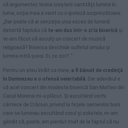
să argumentez teoria creşterii cantităţii luminii în
lume, soţia mea a venit cu o ipoteză surprinzătoare:
„Dar poate că ai senzaţia unui exces de lumină
datorită faptului că
te-am dus într-o zi la biserică
şi
te-am făcut să asculţi un concert de muzică
religioasă? Biserica deschide sufletul omului şi
lumina intră şuvoi. Ei, ce zici?..”
Pentru un ateu înrăit ca mine,
a fi bănuit de credinţă
în Dumnezeu e o ofensă neiertabilă
. Dar adevărul e
că acel concert din modesta biserică San-Matteo din
Casal Morena mi-a plăcut. Şi ascultând vechi
cântece de Crăciun, privind la feţele oamenilor buni
care se luminau ascultând corul şi solistele, m-am
gândit că, poate, am pierdut mult de la faptul că nu