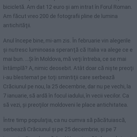
bicicletă. Am dat 12 euro şi am intrat în Forul Roman.
Am făcut vreo 200 de fotografii pline de lumina
antichităţii.
Anul începe bine, mi-am zis. În februarie vin alegerile
şi nutresc luminoasa speranţă că Italia va alege ce e
mai bun. …Şi în Moldova, mă veţi întreba, ce se mai
întâmplă? A, nimic deosebit. Atât doar că nişte preoţi
i-au blestemat pe toţi smintiţii care serbează
Crăciunul pe nou, la 25 decembrie, dar nu pe vechi, la
7 ianuarie, să ardă în focul iadului, în vecii vecilor. Ca
să vezi, şi preoţilor moldoveni le place antichitatea.
Între timp populaţia, ca nu cumva să păcătuiască,
serbează Crăciunul şi pe 25 decembrie, şi pe 7