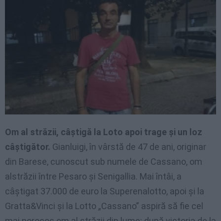
Om al străzii, câștigă la Loto apoi trage și un loz
câștigător.
Gianluigi, în vârstă de 47 de ani, originar
din Barese, cunoscut sub numele de Cassano, om
alstrăzii între Pesaro și Senigallia. Mai întâi, a
câștigat 37.000 de euro la Superenalotto, apoi și la
Gratta&Vinci și la Lotto „Cassano” aspiră să fie cel
mai norocos om al străzii din lume: după victoria de la