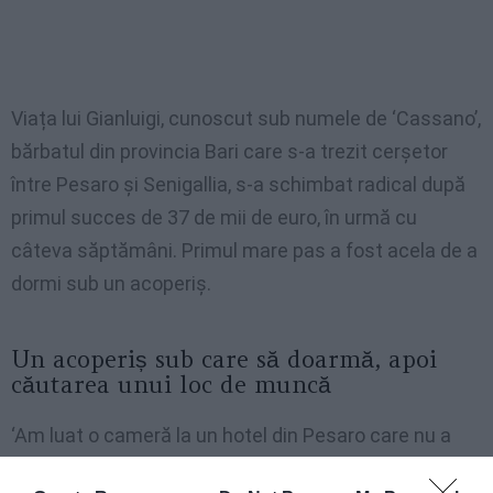
Viața lui Gianluigi, cunoscut sub numele de ‘Cassano’,
bărbatul din provincia Bari care s-a trezit cerșetor
între Pesaro și Senigallia, s-a schimbat radical după
primul succes de 37 de mii de euro, în urmă cu
câteva săptămâni. Primul mare pas a fost acela de a
dormi sub un acoperiș.
Un acoperiș sub care să doarmă, apoi
căutarea unui loc de muncă
‘Am luat o cameră la un hotel din Pesaro care nu a
costat prea mult, pentru că, chiar dacă acum am