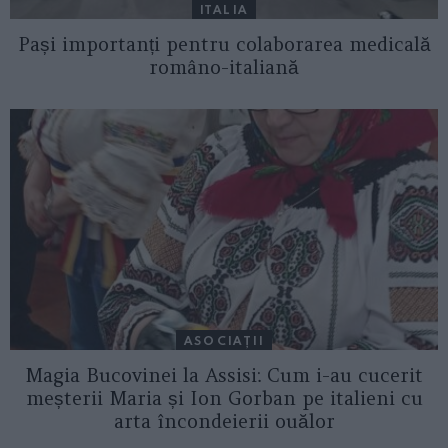
ITALIA
Pași importanți pentru colaborarea medicală
româno-italiană
ASOCIAŢII
Magia Bucovinei la Assisi: Cum i-au cucerit
meșterii Maria și Ion Gorban pe italieni cu
arta încondeierii ouălor