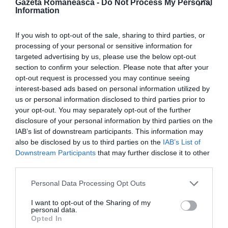
Gazeta Romaneasca -
Do Not Process My Personal
bani, trebuie să fiu econom, se termină repede și nu
Information
vreau să mă întorc pe stradă’, a povestit el în
coloanele ziarului din Marche. ‘A trebuit să plătesc și
If you wish to opt-out of the sale, sharing to third parties, or
processing of your personal or sensitive information for
taxa de turism, chiar dacă nu sunt turist, dar acestea
targeted advertising by us, please use the below opt-out
sunt regulile și este destul de corect. Iar acum
section to confirm your selection. Please note that after your
opt-out request is processed you may continue seeing
țintește spre o reședință permanentă: ‘Mai întâi
interest-based ads based on personal information utilized by
trebuie să închiriez o casă și caut una în Senigallia.
us or personal information disclosed to third parties prior to
Este orașul în care am fost primit de atât de mulți
your opt-out. You may separately opt-out of the further
disclosure of your personal information by third parties on the
prieteni care m-au ajutat, chiar și financiar. Vreau să-
IAB’s list of downstream participants. This information may
mi stabilesc reședința aici pentru a putea apoi să
also be disclosed by us to third parties on the
IAB’s List of
Downstream Participants
that may further disclose it to other
solicit o casă socială”.
third parties.
După ce își va asigura stabilitatea, Cassano
Personal Data Processing Opt Outs
intenționează să dea curs norocului său: „Trebuie să
I want to opt-out of the Sharing of my
personal data.
îmi cumpăr o bicicletă pentru a mă deplasa în oraș și
Opted In
trebuie să mă înscriu la școala de șoferi, deoarece