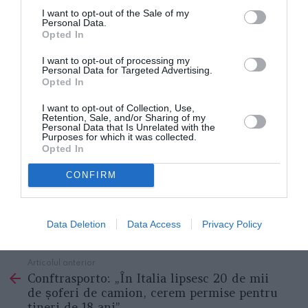
I want to opt-out of the Sale of my
trebuie să obțin un permis de conducere pentru a fi
Personal Data.
Opted In
mai autonom în deplasare”.
I want to opt-out of processing my
Personal Data for Targeted Advertising.
Și apoi munca: „Va trebui să o caut pentru a mă
Opted In
putea întreține în viitor, atunci când banii se vor
I want to opt-out of Collection, Use,
termina. Sunt fericit, nu este o sumă care să-ți
Retention, Sale, and/or Sharing of my
Personal Data that Is Unrelated with the
schimbe viața, dar pentru mine, care nu aveam nimic,
Purposes for which it was collected.
Opted In
sunt o mulțime de bani, mă simt bogat. Am o
CONFIRM
mulțime de lucruri de făcut, chiar și să o vizitez pe
mama”.
Data Deletion
Data Access
Privacy Policy
STIRI ITALIA
Articolul anterior
See
Conftrasporto: „În Italia lipsesc 20 de mii
more
de șoferi de camion, cerem permise pentru
tineri de 18 ani”