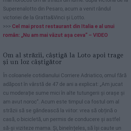
Superenalotto din Pesaro, acum a venit rândul
victoriei de la Gratta&Vinci și Lotto.
>>>
Cel mai prost restaurant din Italia e al unui
român: „Nu am mai văzut așa ceva” – VIDEO
Om al străzii, câștigă la Loto apoi trage
și un loz câștigător
În coloanele cotidianului Corriere Adriatico, omul fără
adăpost în vârstă de 47 de ani a explicat: „Am jucat
cu moderație sume mici în alte tutungerii și orașe și
am avut noroc”. Acum este timpul ca fostul om al
străzii să se gândească la viitor: vrea să obțină o
casă, o bicicletă, un permis de conducere și astfel
să-și viziteze mama. Și, bineînțeles, să își caute un