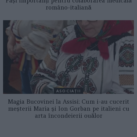
Pași importanți pentru colaborarea medicală
româno-italiană
ASOCIAŢII
Magia Bucovinei la Assisi: Cum i-au cucerit
meșterii Maria și Ion Gorban pe italieni cu
arta încondeierii ouălor