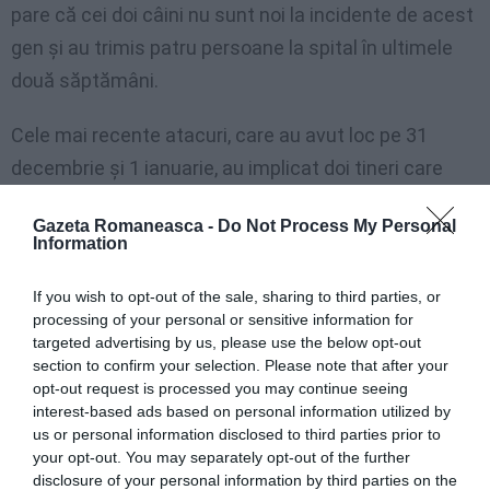
pare că cei doi câini nu sunt noi la incidente de acest
gen și au trimis patru persoane la spital în ultimele
două săptămâni.
Cele mai recente atacuri, care au avut loc pe 31
decembrie și 1 ianuarie, au implicat doi tineri care
locuiesc în zonă. Aceștia au fost răniți, dar, din
Gazeta Romaneasca -
Do Not Process My Personal
fericire pentru ei, nu grav, precum femeia de 51 de ani
Information
din Fermo, care a fost transportată de urgență la
spitalul din San Benedetto și apoi la Torrette din
If you wish to opt-out of the sale, sharing to third parties, or
processing of your personal or sensitive information for
Ancona.
targeted advertising by us, please use the below opt-out
section to confirm your selection. Please note that after your
Supusă imediat unei prime operații de amputare a
opt-out request is processed you may continue seeing
interest-based ads based on personal information utilized by
unui braț, din nefericire, ieri seară târziu, medicii au
us or personal information disclosed to third parties prior to
fost nevoiți să intervină din nou pentru a-i amputa și
your opt-out. You may separately opt-out of the further
disclosure of your personal information by third parties on the
un picior.