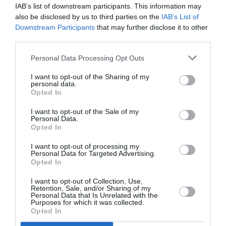
IAB’s list of downstream participants. This information may
also be disclosed by us to third parties on the
IAB’s List of
Animalele au fost reținute de poliție, iar locuitorii din
Downstream Participants
that may further disclose it to other
Lido Tre Archi respiră acum ușurați. Comitetul de
third parties.
locuitori Corta denunță presupusa lipsă de control
Personal Data Processing Opt Outs
din partea poliției locale:
„Nu ar fi trebuit să se ajungă
I want to opt-out of the Sharing of my
aici, poliția municipală și agenția teritorială de sănătate
personal data.
Opted In
trebuie să fie vigilente în aceste cazuri!
„, spune
I want to opt-out of the Sale of my
purtătorul de cuvânt.
Personal Data.
Opted In
STIRI ITALIA
I want to opt-out of processing my
Personal Data for Targeted Advertising.
Articolul anterior
See
Opted In
Afacere de succes în Italia pentru Cristina
more
Patratanu, fostă profesoară de matematică
I want to opt-out of Collection, Use,
Retention, Sale, and/or Sharing of my
în Romania: de la pasiunea pentru bijuterii,
Personal Data that Is Unrelated with the
la AtypicalLab
Purposes for which it was collected.
Opted In
Următorul articol