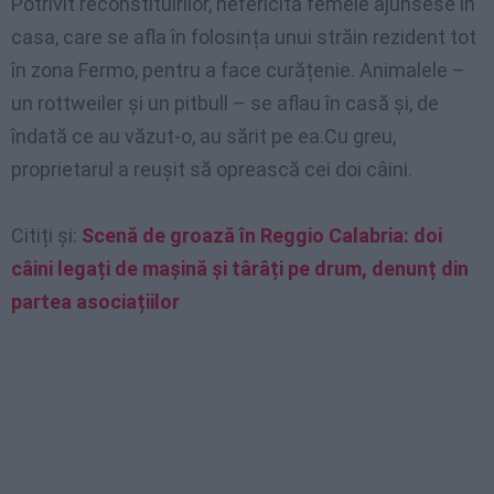
Potrivit reconstituirilor, nefericita femeie ajunsese în
casa, care se afla în folosința unui străin rezident tot
în zona Fermo, pentru a face curățenie. Animalele –
un rottweiler și un pitbull – se aflau în casă și, de
îndată ce au văzut-o, au sărit pe ea.Cu greu,
proprietarul a reușit să oprească cei doi câini.
Citiți și:
Scenă de groază în Reggio Calabria: doi
câini legați de mașină și târâți pe drum, denunț din
partea asociațiilor