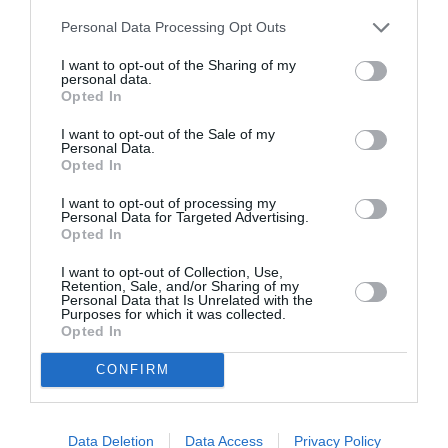
Personal Data Processing Opt Outs
I want to opt-out of the Sharing of my
STIRI ITALIA
STIRI ROMANIA
personal data.
Opted In
Articolul anterior
See
I want to opt-out of the Sale of my
Jaf la Aeroportul Otopeni, români din
more
Personal Data.
diaspora păcăliți de firme care închiriază
Opted In
mașini. Mii de euro transferați ABUZIV din
conturi
I want to opt-out of processing my
Personal Data for Targeted Advertising.
Opted In
Următorul articol
Singurii doi locuitori ai unui sat din Italia
I want to opt-out of Collection, Use,
insistă să poarte mască: «E vorba de
Retention, Sale, and/or Sharing of my
Personal Data that Is Unrelated with the
respect»
Purposes for which it was collected.
Opted In
CONFIRM
AȚI PUTEA DORI DE
ASEMENEA
Data Deletion
Data Access
Privacy Policy