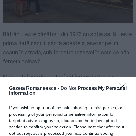
Bătrânul este căsătorit din 1973 cu soţia sa. Nu este
prima dată când îi cântă acesteia, așezat pe un
scaun în stradă, sub ferestra rezervei în care se afla
femeia bolnavă.
Momentul emoționant a fost înregistrat de un
trecător și a devenit repede viral pe rețelele de
Gazeta Romaneasca -
Do Not Process My Personal
Information
socializare. Îmbrăcat într-un pulover roșu, pantaloni
bleumarin, și purtând pe cap o pălărie cu pene
If you wish to opt-out of the sale, sharing to third parties, or
specifică infanteriei montane a armatei italiene, a
processing of your personal or sensitive information for
targeted advertising by us, please use the below opt-out
cărei uniformă a îmbrăcat-o în tinerețe, bătrânul
section to confirm your selection. Please note that after your
trubadur și-a început recitatul cu melodia ”Spanish
opt-out request is processed you may continue seeing