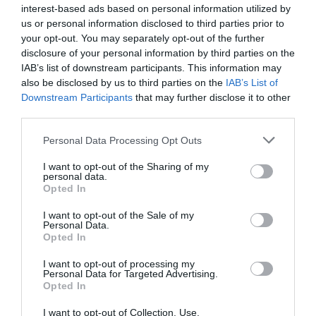
Eyes” de Engelbert Humperdinck.
interest-based ads based on personal information utilized by
us or personal information disclosed to third parties prior to
your opt-out. You may separately opt-out of the further
A continuat apoi cu un purpuriu de cântece preferate
disclosure of your personal information by third parties on the
de soția lui, Carla Sacchi, care a privit de la geam
IAB’s list of downstream participants. This information may
also be disclosed by us to third parties on the
IAB’s List of
spectacolul oferit de soț. În timpul recitalului, Bozzini
Downstream Participants
that may further disclose it to other
poate fi văzut cum dă ritmat din picior, iar la final face
third parties.
un semn cu mâna către soția sa. Spitalul în care este
Personal Data Processing Opt Outs
internată soția bătrânului italian nu tratează pacienții
I want to opt-out of the Sharing of my
cu Covid-19, dar vizitatorii nu au voie să intre în
personal data.
Opted In
clădire din cauza restricțiilor impuse de pandemie.
Fiica lui Bozzini a comentat mândră pe Facebook:
I want to opt-out of the Sale of my
Personal Data.
„Acesta este tatăl meu … unicul”.
Opted In
I want to opt-out of processing my
https://www.facebook.com/valerio.marangon.9/vide
Personal Data for Targeted Advertising.
Opted In
os/2832340390377250/?t=22
I want to opt-out of Collection, Use,