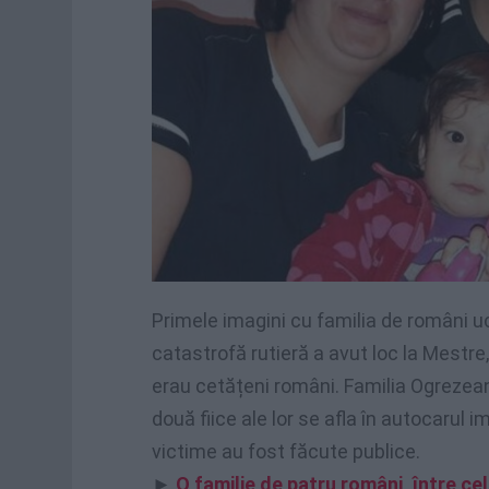
Primele imagini cu familia de români uc
catastrofă rutieră a avut loc la Mestre
erau cetățeni români. Familia Ogrezea
două fiice ale lor se afla în autocarul i
victime au fost făcute publice.
►
O familie de patru români, între cel