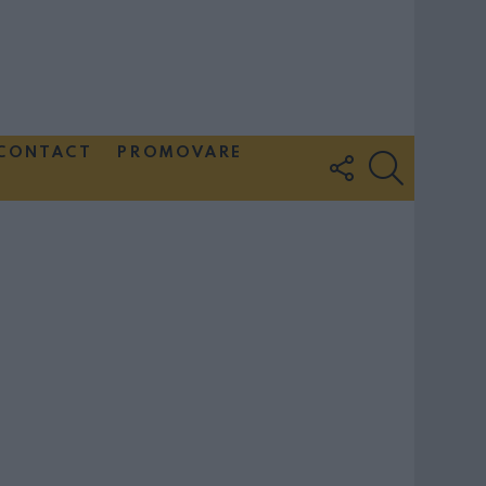
CONTACT
PROMOVARE
FOLLOW
SEARCH
US
Couple Photoshoot Paris