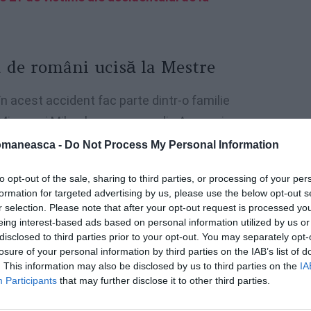
a de români ucisă la Mestre
în acest accident fac parte dintr-o familie
 Mircea și Mihaela proveneau din Argeș și
a în căutarea unei vieți mai bune. Familia
omaneasca -
Do Not Process My Personal Information
ștea cele două fetițe, Aurora și Georgiana.
to opt-out of the sale, sharing to third parties, or processing of your per
ria Botezatu, 29 de ani, mamă a doi copii,
formation for targeted advertising by us, please use the below opt-out s
r selection. Please note that after your opt-out request is processed y
eing interest-based ads based on personal information utilized by us or
disclosed to third parties prior to your opt-out. You may separately opt-
losure of your personal information by third parties on the IAB’s list of
. This information may also be disclosed by us to third parties on the
IA
Participants
that may further disclose it to other third parties.