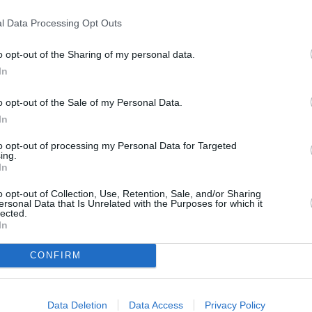
l Data Processing Opt Outs
o opt-out of the Sharing of my personal data.
In
o opt-out of the Sale of my Personal Data.
In
fla într-o vacanță în Veneția și făcea parte
to opt-out of processing my Personal Data for Targeted
ectivele turistice ale orașului. Seara au luat
ing.
In
 unde erau cazați. Nu au mai ajuns.
tobuzului căzut în gol la Mestre: „S-a
o opt-out of Collection, Use, Retention, Sale, and/or Sharing
ersonal Data that Is Unrelated with the Purposes for which it
lected.
In
CONFIRM
Data Deletion
Data Access
Privacy Policy