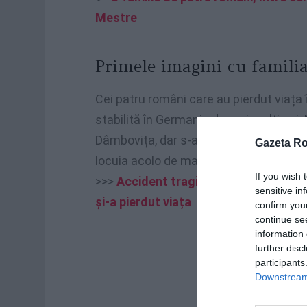
Mestre
Primele imagini cu famili
Cei patru români care au pierdut viața 
stabilită în Germania de mai mulți ani.
Dâmbovița, dar s-au stabilit în Germani
Gazeta R
locuia acolo de mai mulți ani și își cre
If you wish 
>>>
Accident tragic în Modena: Ana Ma
sensitive in
și-a pierdut viața
confirm you
continue se
information 
further disc
participants
Downstream 