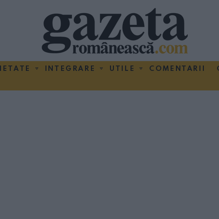
IETATE
INTEGRARE
UTILE
COMENTARII