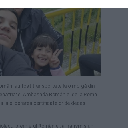
 români au fost transportate la o morgă din
 repatriate. Ambasada României de la Roma
a la eliberarea certificatelor de deces
iolacu, premierul României, a transmis un