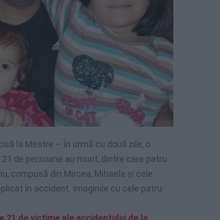
isă la Mestre – În urmă cu două zile, o
, 21 de persoane au murit, dintre care patru
nu, compusă din Mircea, Mihaela și cele
mplicat în accident. Imaginile cu cele patru
e 21 de victime ale accidentului de la