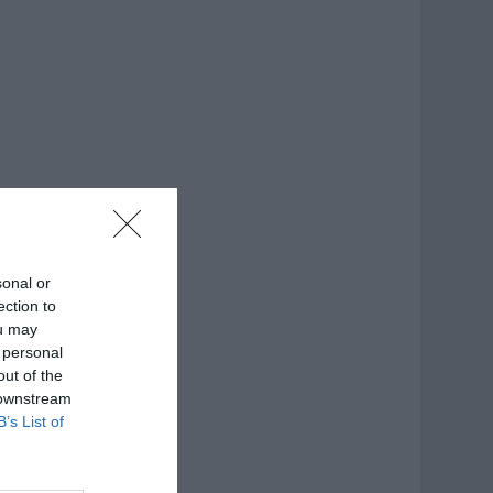
sonal or
ection to
ou may
 personal
out of the
 downstream
B’s List of