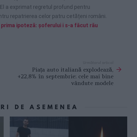
l a exprimat regretul profund pentru
entru repatrierea celor patru cetățeni români.
prima ipoteză: șoferului i s-a făcut rău
Următorul articol
Piața auto italiană explodează,
+22,8% în septembrie: cele mai bine
vândute modele
ORI DE ASEMENEA