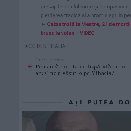
mesaj de condoleanțe și compasiune. E
pierderea tragică și a promis sprijin p
►
Catastrofă la Mestre, 21 de morți, 
brusc la volan – VIDEO
ACCIDENT ITALIA
Articolul anterior
See
Româncă din Italia dispărută de un
more
an: Cine a văzut-o pe Mihaela?
AȚI PUTEA D