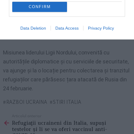
mai întâi la Varșovia pentru o serie de întâlniri și apoi
CONFIRM
va merge la granița cu Ucraina. „Nu mă interesează
să mă plimb, dacă pot face ceva util, o voi face”, a
spus el, marți, înainte de întâlnirea cu ambasadorul
Data Deletion
Data Access
Privacy Policy
Ucrainei la Roma.
Misiunea liderului Ligii Nordului, convenită cu
autoritățile diplomatice și cu serviciile de securitate,
va ajunge și la o locație pentru colectarea și tranzitul
refugiaților care părăsesc țara atacată de Rusia din
24 februarie.
RAZBOI UCRAINA
STIRI ITALIA
Articolul anterior
See
Refugiaţii ucraineni din Italia, supuși
more
testelor și li se va oferi vaccinul anti-