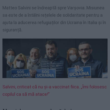
Matteo Salvini se îndreaptă spre Varșovia. Misiunea
sa este de a întâlni rețelele de solidaritate pentru a
ajuta la aducerea refugiaților din Ucraina în Italia și în
siguranță.
Salvini, criticat că nu și-a vaccinat fiica. „Îmi folosesc
copilul ca să mă atace!”