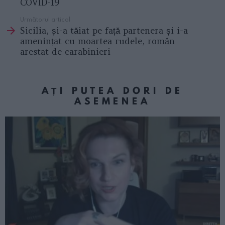
COVID-19
Următorul articol
Sicilia, și-a tăiat pe față partenera și i-a
amenințat cu moartea rudele, român
arestat de carabinieri
AȚI PUTEA DORI DE
ASEMENEA