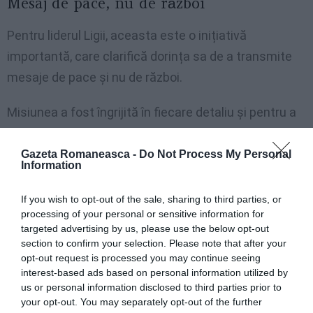
Mesaj de pace, nu de război
Pentru liderul Ligii, aceasta este o inițiativă
importantă, care clarifică dorința sa de a transmite
mesaje de pace și nu de război.
Misiunea a fost îngrijită în fiecare detaliu și pentru a
evita obstacolele dar trebuie spus că parlamentarii
Ligii Nordului au avut o mare colaborare din partea
Gazeta Romaneasca -
Do Not Process My Personal
Information
interlocutorilor.
If you wish to opt-out of the sale, sharing to third parties, or
processing of your personal or sensitive information for
targeted advertising by us, please use the below opt-out
section to confirm your selection. Please note that after your
opt-out request is processed you may continue seeing
interest-based ads based on personal information utilized by
us or personal information disclosed to third parties prior to
your opt-out. You may separately opt-out of the further