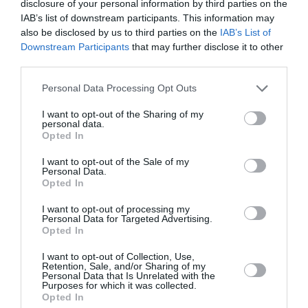
disclosure of your personal information by third parties on the
IAB’s list of downstream participants. This information may
also be disclosed by us to third parties on the
IAB’s List of
Downstream Participants
that may further disclose it to other
third parties.
Acum – scrie www.iltempo.it – va fi vorba de a
rămâne câteva zile în Polonia și de a organiza în cel
Personal Data Processing Opt Outs
mai bun mod posibil ajutorul părții italiene, mai ales
I want to opt-out of the Sharing of my
personal data.
din partea voluntariatului.
Opted In
Secretarul Ligii a spus săptămâna trecută că este
I want to opt-out of the Sale of my
Personal Data.
gata să meargă în Ucraina sau, cel puțin, să meargă
Opted In
până la granița cu Polonia.
I want to opt-out of processing my
Personal Data for Targeted Advertising.
Opted In
Scandal monstru în Italia, aghiotantul lui Salvini, doi
români și drogul violului
I want to opt-out of Collection, Use,
Retention, Sale, and/or Sharing of my
Personal Data that Is Unrelated with the
Purposes for which it was collected.
Acum a organizat în mod privat călătoria și va ajunge
Opted In