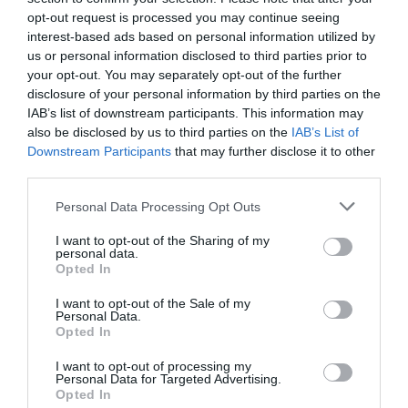
opt-out request is processed you may continue seeing
interest-based ads based on personal information utilized by
us or personal information disclosed to third parties prior to
your opt-out. You may separately opt-out of the further
disclosure of your personal information by third parties on the
IAB’s list of downstream participants. This information may
also be disclosed by us to third parties on the
IAB’s List of
Downstream Participants
that may further disclose it to other
third parties.
Calenda: „O persoană periculoasă pentru
Italia”
Personal Data Processing Opt Outs
I want to opt-out of the Sharing of my
Cuvintele lui Salvini au stârnit reacții imediate în
personal data.
Opted In
Italia, alimentând o dezbatere aprinsă despre rolul și
responsabilitatea vicepremierului. Carlo Calenda,
I want to opt-out of the Sale of my
Personal Data.
liderul partidului Azione, a reacționat vehement la
Opted In
declarațiile lui Salvini în cadrul unui videoforum
I want to opt-out of processing my
organizat de Repubblica. „Avem la guvern
o persoană
Personal Data for Targeted Advertising.
Opted In