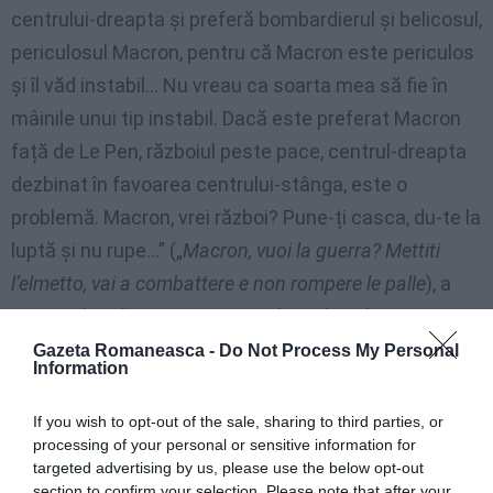
centrului-dreapta și preferă bombardierul și belicosul,
periculosul Macron, pentru că Macron este periculos
și îl văd instabil… Nu vreau ca soarta mea să fie în
mâinile unui tip instabil. Dacă este preferat Macron
față de Le Pen, războiul peste pace, centrul-dreapta
dezbinat în favoarea centrului-stânga, este o
problemă. Macron, vrei război? Pune-ți casca, du-te la
luptă și nu rupe…” („
Macron, vuoi la guerra? Mettiti
l’elmetto, vai a combattere e non rompere le palle
), a
spus Salvini la un eveniment al Ligii la Milano, potrivit
Ansa
Gazeta Romaneasca -
Do Not Process My Personal
Information
If you wish to opt-out of the sale, sharing to third parties, or
processing of your personal or sensitive information for
targeted advertising by us, please use the below opt-out
section to confirm your selection. Please note that after your