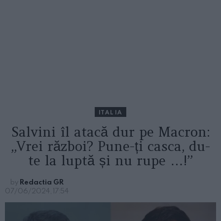
ITALIA
Salvini îl atacă dur pe Macron:
„Vrei război? Pune-ți casca, du-
te la luptă și nu rupe …!”
by
Redactia GR
07/06/2024, 17:54