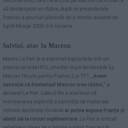
National (RN), care l-a acuzat pe Macron că încearcă
să declanșeze un război, după ce președintele
francez a anunțat planurile de a trimite avioane de
luptă Mirage 2000-5 în Ucraina.
Salvini, atac la Macron
Marine Le Pen și-a exprimat îngrijorările într-un
interviu acordat RTL, imediat după declarațiile lui
Macron făcute pentru France 2 și TF1. „
Avem
senzația că Emmanuel Macron vrea război,
” a
declarat Le Pen. Liderul RN a avertizat că
menționarea explicită a cantității de materiale
militare destinate Ucrainei
ar putea expune Franța și
aliații săi la riscuri suplimentare
. Le Pen a criticat
vehement ideea de a trimite soldați francezi în