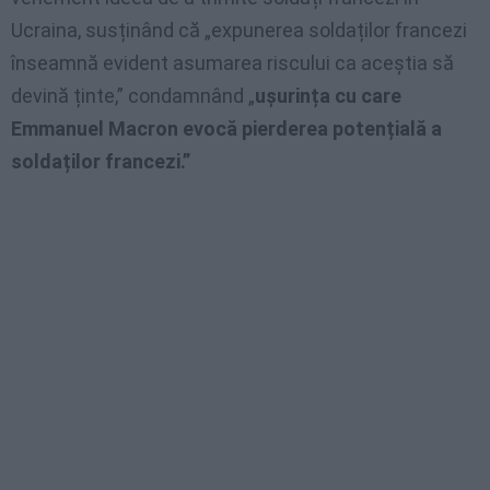
Ucraina, susținând că „expunerea soldaților francezi
înseamnă evident asumarea riscului ca aceștia să
devină ținte,” condamnând „
ușurința cu care
Emmanuel Macron evocă pierderea potențială a
soldaților francezi.”