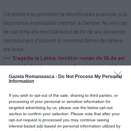
Carabinierii au procedat la identificarea acestuia și la
depistarea eventualilor membri ai familiei. Nu era clar
de cât timp era mort bărbatul de 61 de ani, deoarece
camionul era staționat în interiorul firmei de câteva
ore bune.
>>>
Tragedie la Latina: lucrător român de 38 de ani
moare zdrobit de un camion. Parchetul deschide o
anchetă
Gazeta Romaneasca -
Do Not Process My Personal
Information
Condiții de muncă solicitante
If you wish to opt-out of the sale, sharing to third parties, or
processing of your personal or sensitive information for
targeted advertising by us, please use the below opt-out
Decesele subite ale șoferilor de camion nu sunt rare
section to confirm your selection. Please note that after your
și sunt adesea atribuite condițiilor de muncă
opt-out request is processed you may continue seeing
interest-based ads based on personal information utilized by
solicitante. Factorii de risc includ perioade lungi de