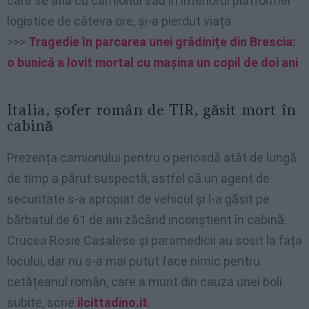
care se afla cu camionul său în interiorul platformei
logistice de câteva ore, și-a pierdut viața.
>>>
Tragedie în parcarea unei grădinițe din Brescia:
o bunică a lovit mortal cu mașina un copil de doi ani
Italia, șofer român de TIR, găsit mort în
cabină
Prezența camionului pentru o perioadă atât de lungă
de timp a părut suspectă, astfel că un agent de
securitate s-a apropiat de vehicul și l-a găsit pe
bărbatul de 61 de ani zăcând inconștient în cabină.
Crucea Rosie Casalese și paramedicii au sosit la fața
locului, dar nu s-a mai putut face nimic pentru
cetățeanul român, care a murit din cauza unei boli
subite, scrie
ilcittadino.it
.