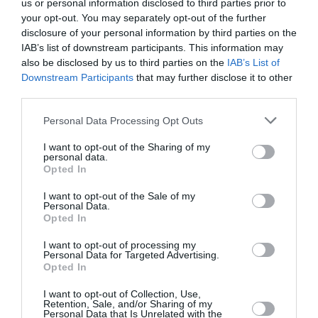
us or personal information disclosed to third parties prior to
ședere, stres ridicat, alimentație nesănătoasă și
your opt-out. You may separately opt-out of the further
lipsa exercițiului fizic. Un studiu realizat de Asociația
disclosure of your personal information by third parties on the
IAB’s list of downstream participants. This information may
Americană a Șoferilor de Camion a arătat că
also be disclosed by us to third parties on the
IAB’s List of
aproximativ 14% dintre șoferi suferă de probleme
Downstream Participants
that may further disclose it to other
third parties.
cardiovasculare, iar aceste afecțiuni sunt o cauză
majoră a deceselor subite.
Personal Data Processing Opt Outs
I want to opt-out of the Sharing of my
În plus, un raport european a relevat că șoferii de
personal data.
Opted In
camion au o rată a mortalității subite mai mare
comparativ cu alte profesii, subliniind necesitatea
I want to opt-out of the Sale of my
Personal Data.
unor măsuri de prevenție și monitorizare a sănătății
Opted In
în această industrie.
I want to opt-out of processing my
Personal Data for Targeted Advertising.
Opted In
STIRI ITALIA
I want to opt-out of Collection, Use,
Articolul anterior
Retention, Sale, and/or Sharing of my
See
Personal Data that Is Unrelated with the