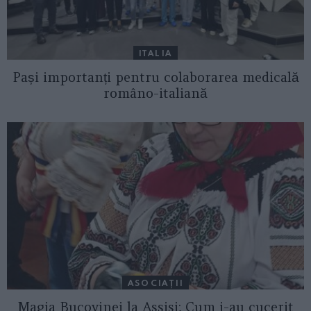
ITALIA
Pași importanți pentru colaborarea medicală
româno-italiană
ASOCIAŢII
Magia Bucovinei la Assisi: Cum i-au cucerit