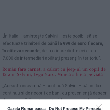
„În Italia – aminteşte Salvini – este posibil să se
efectueze
trimiteri de până la 999 de euro fiecare,
în câteva secunde,
de la oricare dintre cei circa
7.000 de intermediari abilitaţi prezenţi în teritoriu”.
Român fără carnet, a călcat cu jeep-ul un copil de
12 ani. Salvini, Lega Nord: Muncă silnică pe viață!
„Aceasta înseamnă – continuă Salvini – că un flux
continuu şi de neoprit de bani, cu provenienţă deseori
dubioasă,
părăseşte teritoriul european în loc să
rămână în circulaţie
şi să sprijine cererea internă.
Gazeta Romaneasca -
Do Not Process My Personal