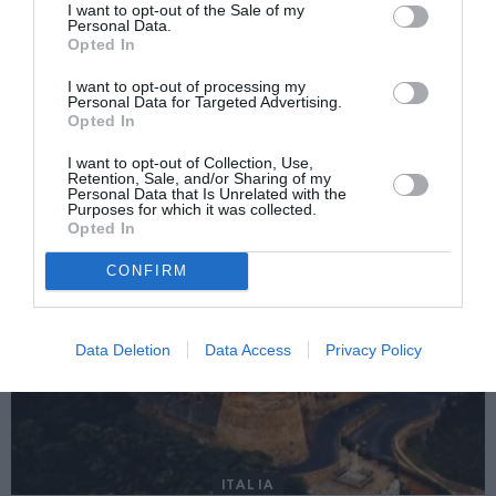
I want to opt-out of the Sale of my
Următorul articol
Personal Data.
Ștefania Panaitescu, funcționar european,
Opted In
intenționează să candideze la alegerile
europarlamentare
I want to opt-out of processing my
Personal Data for Targeted Advertising.
Opted In
I want to opt-out of Collection, Use,
AȚI PUTEA DORI DE
Retention, Sale, and/or Sharing of my
ASEMENEA
Personal Data that Is Unrelated with the
Purposes for which it was collected.
Opted In
CONFIRM
Data Deletion
Data Access
Privacy Policy
ITALIA