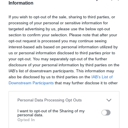
Information
Această stare a lucrurilor favorizează munca la
negru şi, în mod indirect, imigraţia clandestină, care
If you wish to opt-out of the sale, sharing to third parties, or
deja comportă prin sine însăşi costuri deosebit de
processing of your personal or sensitive information for
targeted advertising by us, please use the below opt-out
ridicate pentru stat.
section to confirm your selection. Please note that after your
opt-out request is processed you may continue seeing
Am solicitat Comisiei Europene – încheie Salvini – să
interest-based ads based on personal information utilized by
us or personal information disclosed to third parties prior to
instituie o
taxă pentru banii trimişi către ţările
your opt-out. You may separately opt-out of the further
extracomunitare
: dacă vrem să ieşim din criză, este
disclosure of your personal information by third parties on the
IAB’s list of downstream participants. This information may
timpul să punem o frână practicilor care sărăcesc
also be disclosed by us to third parties on the
IAB’s List of
sistemul nostru economic şi favorizează
Downstream Participants
that may further disclose it to other
ilegalitatea”.
third parties.
Personal Data Processing Opt Outs
Articolul anterior
See
I want to opt-out of the Sharing of my
personal data.
Doi cicliști români au semnat contracte cu
more
Opted In
echipe renumite din Italia