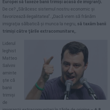
Europei să taxeze banii trimişi acasă de imigranţi.
De ce? „Sărăcesc sistemul nostru economic şi
favorizează ilegalitatea”. „Dacă vrem să frânăm
imigraţia sălbatică şi munca la negru,
să taxăm banii
trimişi către ţările extracomunitare
„.
Liderul
leghist
Matteo
Salvini
aminte
şte că
banii
trimişi
de
imigranţii extracomunitari în ţările de origine –
6,8