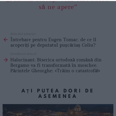
să ne apere”
Articolul anterior
See
Întrebare pentru Eugen Tomac: de ce îl
more
acoperiți pe deputatul pușcăriaș Coliu?
Următorul articol
Halucinant: Biserica ortodoxă română din
Bergamo va fi transformată în moschee.
Părintele Gheorghe: «Trăim o catastrofă!»
AȚI PUTEA DORI DE
ASEMENEA