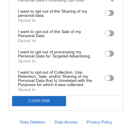
Personal Data Processing Opt Outs
I want to opt-out of the Sharing of my
personal data.
Opted In
I want to opt-out of the Sale of my
Personal Data.
Opted In
I want to opt-out of processing my
Personal Data for Targeted Advertising.
Opted In
I want to opt-out of Collection, Use,
Retention, Sale, and/or Sharing of my
Personal Data that Is Unrelated with the
Purposes for which it was collected.
Opted In
CONFIRM
Salvini închide porturile:
Data Deletion
Data Access
Privacy Policy
„Suntem atacaţi. Vom cere NATO