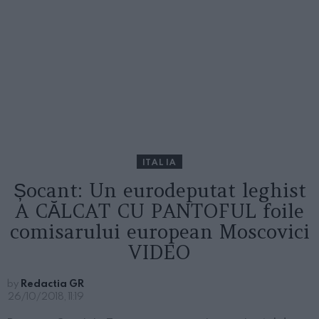
ITALIA
Șocant: Un eurodeputat leghist
A CĂLCAT CU PANTOFUL foile
comisarului european Moscovici
VIDEO
by
Redactia GR
26/10/2018, 11:19