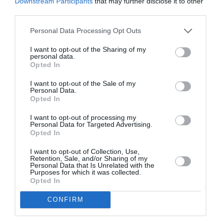
Downstream Participants
that may further disclose it to other
third parties.
Personal Data Processing Opt Outs
I want to opt-out of the Sharing of my
personal data.
Opted In
I want to opt-out of the Sale of my
Personal Data.
Opted In
Timpul mediu de așteptare pentru
spitalizare
I want to opt-out of processing my
Personal Data for Targeted Advertising.
Opted In
Al treilea aspect pe care ‘NiceRx’ il analizeaza este
I want to opt-out of Collection, Use,
legat de timpii medii de așteptare pentru o internare.
Retention, Sale, and/or Sharing of my
Personal Data that Is Unrelated with the
Cu un scor de 0,27, Italia ocupă, alături de
Purposes for which it was collected.
Opted In
Danemarca, locul 15
. Prima este Norvegia, care are
CONFIRM
un scor de 8,13. Al doilea și al treilea sunt Australia și
Canada, cu 6,80 și, respectiv, 6,66. Estonia este a