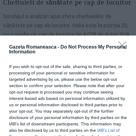
Cheltuieli de sănătate pe cap de locuitor
Sondajul a analizat apoi sfera cheltuielilor de
sănătate pe cap de locuitor. Italia este la poziția 20,
cu o medie pe cap de locuitor de 4.038 de dolari SUA.
În fruntea listei se află Statele Unite, cu o cheltuială
Gazeta Romaneasca -
Do Not Process My Personal
Information
medie pe cap de locuitor de 12.318 dolari. Pe locul doi
se află Germania (7.383 de dolari), în timp ce Elveția
If you wish to opt-out of the sale, sharing to third parties, or
(7.179) ocupă locul trei. Urmează apoi Norvegia,
processing of your personal or sensitive information for
targeted advertising by us, please use the below opt-out
Austria, Danemarca, Suedia, Olanda, Canada și
section to confirm your selection. Please note that after your
Irlanda.
opt-out request is processed you may continue seeing
interest-based ads based on personal information utilized by
us or personal information disclosed to third parties prior to
your opt-out. You may separately opt-out of the further
disclosure of your personal information by third parties on the
IAB’s list of downstream participants. This information may
also be disclosed by us to third parties on the
IAB’s List of