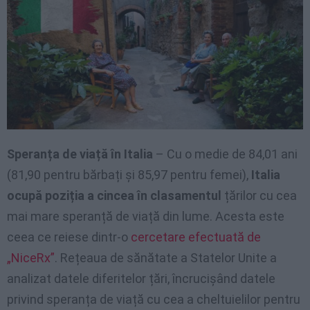
Speranța de viață în Italia
– Cu o medie de 84,01 ani
(81,90 pentru bărbați și 85,97 pentru femei),
Italia
ocupă poziția a cincea în clasamentul
țărilor cu cea
mai mare speranță de viață din lume. Acesta este
ceea ce reiese dintr-o
cercetare efectuată de
„NiceRx”
. Rețeaua de sănătate a Statelor Unite a
analizat datele diferitelor țări, încrucișând datele
privind speranța de viață cu cea a cheltuielilor pentru