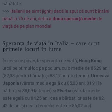
sănătate.
>>>
Italienii se simt jigniți dacă le spui că sunt bătrâni
până la 75 de ani, dețin
a doua speranţă medie
de
viaţă de pe plan mondial
Speranța de viață în Italia – care sunt
primele locuri în lume
În ceea ce privește speranța de viață,
Hong Kong
urcă pe primul loc pe podium, cu o medie de 85,29 ani
(82,38 pentru bărbați și 88,17 pentru femei).
Urmează
Japonia
(vârsta medie egală cu 85,03 ani, 81,91 la
bărbați și 88,09 la femei) și
Elveția
(vârsta medie
este egală cu 84,25 ani, cea a bărbaților este de 82,
42 de ani și cea a femeilor este de 86,02 ani).