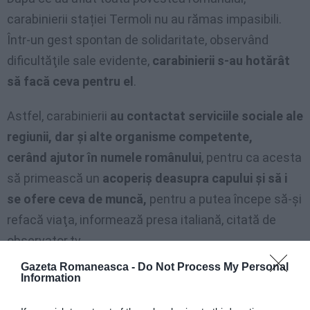
carabinierii stației Termoli nu au rămas impasibili.
Într-un gest spontan de solidaritate, observând
dificultăţile sale evidente,
carabinierii s-au hotărât
să facă ceva pentru el
.
Astfel, carabinierii
au contactat serviciile sociale ale
regiunii, dar şi alte organisme competente,
cerând ajutor în numele românului
, pentru ca acesta
să primească un
acoperiş deasupra capului şi să i
se ofere ceva de muncă,
pentru a putea începe să-şi
refacă viaţa, informează presa italiană, citată de
observator.tv.
Gazeta Romaneasca -
Do Not Process My Personal
Înscrie-te pa pagina noastră de Facebook:
GAZETA
Information
ROMÂNEASCĂ