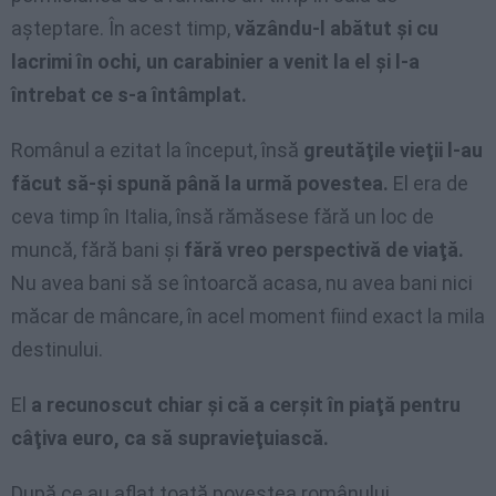
aşteptare. În acest timp,
văzându-l abătut şi cu
lacrimi în ochi, un carabinier a venit la el şi l-a
întrebat ce s-a întâmplat.
Românul a ezitat la început, însă
greutăţile vieţii l-au
făcut să-şi spună până la urmă povestea.
El era de
ceva timp în Italia, însă rămăsese fără un loc de
muncă, fără bani şi
fără vreo perspectivă de viaţă.
Nu avea bani să se întoarcă acasa, nu avea bani nici
măcar de mâncare, în acel moment fiind exact la mila
destinului.
El
a recunoscut chiar şi că a cerşit în piaţă pentru
câţiva euro, ca să supravieţuiască.
După ce au aflat toată povestea românului,