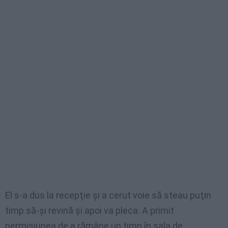
El s-a dus la recepţie şi a cerut voie să steau puţin
timp să-şi revină şi apoi va pleca. A primit
permisiunea de a rămâne un timp în sala de