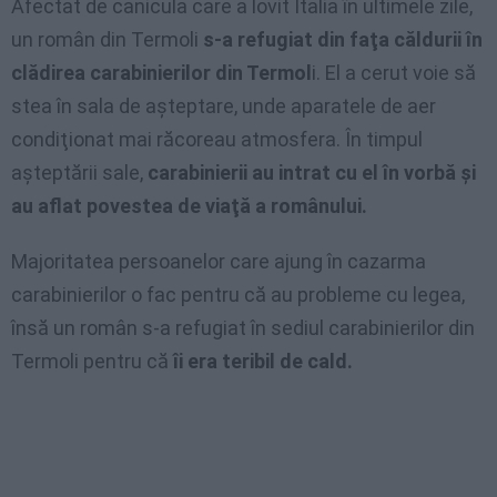
Afectat de canicula care a lovit Italia în ultimele zile,
un român din Termoli
s-a refugiat din faţa căldurii în
clădirea carabinierilor din Termol
i. El a cerut voie să
stea în sala de aşteptare, unde aparatele de aer
condiţionat mai răcoreau atmosfera. În timpul
aşteptării sale,
carabinierii au intrat cu el în vorbă şi
au aflat povestea de viaţă a românului.
Majoritatea persoanelor care ajung în cazarma
carabinierilor o fac pentru că au probleme cu legea,
însă un român s-a refugiat în sediul carabinierilor din
Termoli pentru că
îi era teribil de cald.