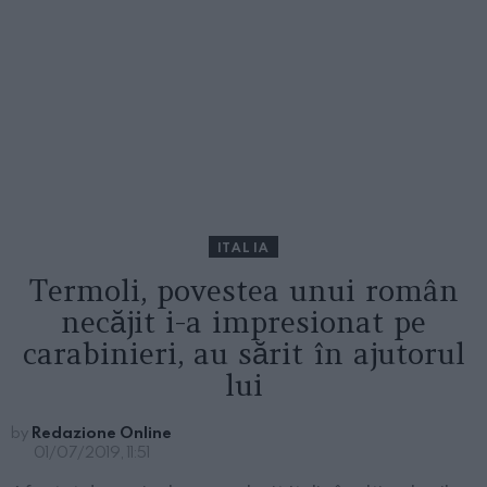
ITALIA
Termoli, povestea unui român
necăjit i-a impresionat pe
carabinieri, au sărit în ajutorul
lui
by
Redazione Online
01/07/2019, 11:51