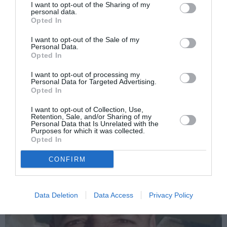
I want to opt-out of the Sharing of my
personal data.
Articolul anterior
See
Opted In
Dosarul Anica Panfile, mama a 4 copii
more
ucisă în Treviso: cercetat pentru omor
I want to opt-out of the Sale of my
Personal Data.
fostul ei angajator, un mafiot supranumit
Opted In
„Regele peștelui”
I want to opt-out of processing my
Următorul articol
Personal Data for Targeted Advertising.
Varese, femeie condamnată după ce a lovit
Opted In
o casieră la supermarket: ”Se uita prea
mult la soțul meu!”
I want to opt-out of Collection, Use,
Retention, Sale, and/or Sharing of my
Personal Data that Is Unrelated with the
Purposes for which it was collected.
Opted In
AȚI PUTEA DORI DE
ASEMENEA
CONFIRM
Data Deletion
Data Access
Privacy Policy