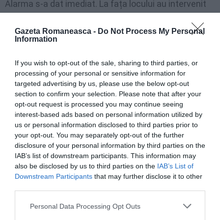
Alarma s-a dat imediat. La fața locului au intervenit
salvatorii de la 118, alături de carabinieri și
Gazeta Romaneasca -
Do Not Process My Personal
autoritatea judiciară care
a constatat decesul
Information
tânărului
. Traficul feroviar a fost blocat pentru a
permite recuperarea cadavrului.
If you wish to opt-out of the sale, sharing to third parties, or
processing of your personal or sensitive information for
targeted advertising by us, please use the below opt-out
Între timp, Trenitalia a informat pasagerii despre
section to confirm your selection. Please note that after your
întârzierile suferite de-a lungul rutei. Tânărul, care a
opt-out request is processed you may continue seeing
interest-based ads based on personal information utilized by
făcut un gest disperat,
plecase de dimineață de
us or personal information disclosed to third parties prior to
acasă
și fusese căutat de familie ore întregi, scrie
your opt-out. You may separately opt-out of the further
viveremarche.it
.
disclosure of your personal information by third parties on the
IAB’s list of downstream participants. This information may
>>>
Dezastru pe autostradă la Chieti, un român a
also be disclosed by us to third parties on the
IAB’s List of
intrat cu camionul în viteză într-un șantier, 1 mort și
Downstream Participants
that may further disclose it to other
third parties.
8 răniți – VIDEO
Personal Data Processing Opt Outs
ACCIDENT ITALIA