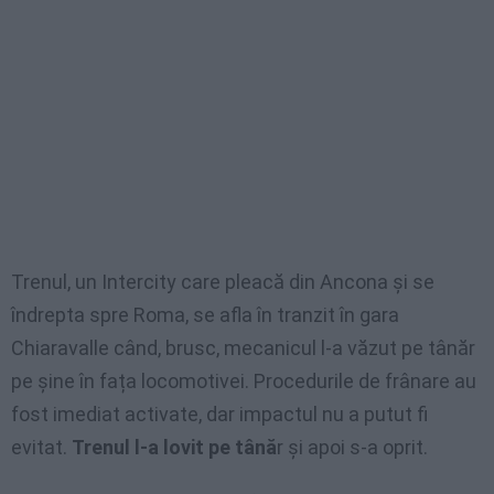
Trenul, un Intercity care pleacă din Ancona și se
îndrepta spre Roma, se afla în tranzit în gara
Chiaravalle când, brusc, mecanicul l-a văzut pe tânăr
pe șine în fața locomotivei. Procedurile de frânare au
fost imediat activate, dar impactul nu a putut fi
evitat.
Trenul l-a lovit pe tână
r și apoi s-a oprit.