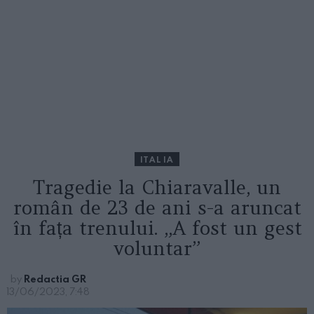
ITALIA
Tragedie la Chiaravalle, un
român de 23 de ani s-a aruncat
în fața trenului. „A fost un gest
voluntar”
by
Redactia GR
13/06/2023, 7:48