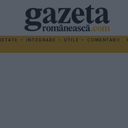
IETATE
INTEGRARE
UTILE
COMENTARII