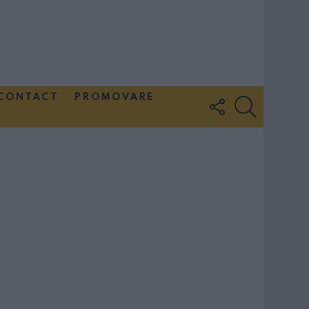
CONTACT
PROMOVARE
FOLLOW
SEARCH
US
Couple Photoshoot Paris