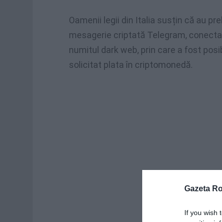
Oamenii legii din Italia susțin că au pr
mesagerie criptată Telegram, conectat 
numitul dark web, prin care a fost posi
solicitat plata în criptomonedă.
Gazeta R
If you wish 