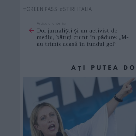
GREEN PASS
STIRI ITALIA
Articolul anterior
See
Doi jurnaliști și un activist de
more
mediu, bătuți crunt în pădure: „M-
au trimis acasă în fundul gol”
AȚI PUTEA D