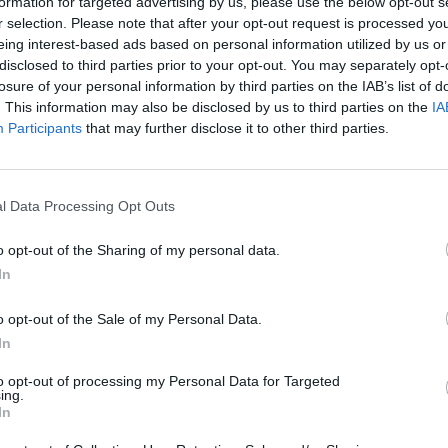
formation for targeted advertising by us, please use the below opt-out s
, dar și încercări de a înșela oamenii. „Prin
r selection. Please note that after your opt-out request is processed y
eing interest-based ads based on personal information utilized by us or
inde lucruri peste tot în lume”, a declarat
disclosed to third parties prior to your opt-out. You may separately opt-
ă cibernetică a poliției fiscale din Milano,
losure of your personal information by third parties on the IAB’s list of
. This information may also be disclosed by us to third parties on the
IA
Participants
that may further disclose it to other third parties.
oriu pentru toţi angajaţii
l Data Processing Opt Outs
COVID-19 false de călătorie [COVID travel] și
ai în Europa, ci și în alte țări, de exemplu în
o opt-out of the Sharing of my personal data.
am găsit și în Noua Zeelandă și în țări
In
o opt-out of the Sale of my Personal Data.
In
euro, în funcție de pachet. Unele oferte
 certificatul. S-au înregistrat aproximativ
to opt-out of processing my Personal Data for Targeted
ing.
rcat să interacționeze cu vânzătorii, câțiva
In