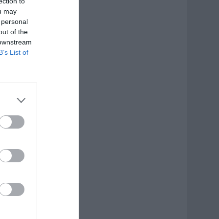
ection to
ou may
 personal
out of the
 downstream
B’s List of