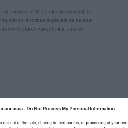
eluat controlul a 10 canale pe serviciul de
la conturi anonime în piețele de pe așa-
bilă contactarea vânzătorilor, care au
omaneasca -
Do Not Process My Personal Information
to opt-out of the sale, sharing to third parties, or processing of your per