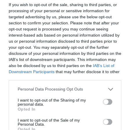
confruntăm cu o bombă socială deja declanșată.
If you wish to opt-out of the sale, sharing to third parties, or
processing of your personal or sensitive information for
Oamenii noștri sunt obosiți și supărați, acum ne
targeted advertising by us, please use the below opt-out
străduim să-i păstrăm. Nu se ceartă, nu cer ajutor, ci
section to confirm your selection. Please note that after your
spun hai să muncim din
nou!
Avem mare credință,
opt-out request is processed you may continue seeing
interest-based ads based on personal information utilized by
speranță și tenacitate.”
us or personal information disclosed to third parties prior to
your opt-out. You may separately opt-out of the further
”Vrem să sărbătorim cei 1600 de ani de la nașterea
disclosure of your personal information by third parties on the
IAB’s list of downstream participants. This information may
Veneției încă din septembrie, cu evenimente care vor
also be disclosed by us to third parties on the
IAB’s List of
atrage atenția întregii lumi”
, a mai spus Brugnaro.
Downstream Participants
that may further disclose it to other
third parties.
Chiar înainte de criza coronavirusului, Veneția a
Personal Data Processing Opt Outs
trebuit să facă față unei scăderi a numărului de
I want to opt-out of the Sharing of my
turiști din cauza inundațiilor care au afectat grav
personal data.
Opted In
orașul în noiembrie. Prin urmare, autoritățile doreau
să perceapă o taxă de intrare în lagună începând iulie,
I want to opt-out of the Sale of my
Personal Data.
însă acest proiect a fost amânat cu un an.
Opted In