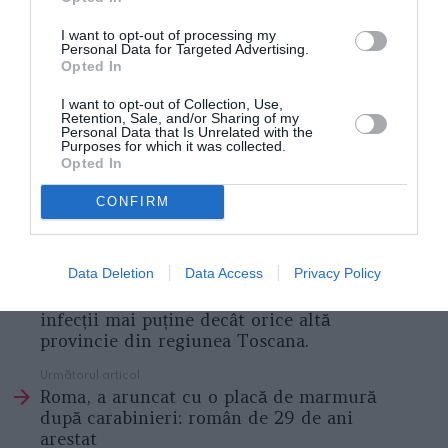
I want to opt-out of processing my
Înscrie-te pe pagina noastră de Facebook:
GAZETA
Personal Data for Targeted Advertising.
Opted In
ROMÂNEASCĂ
I want to opt-out of Collection, Use,
Retention, Sale, and/or Sharing of my
https://ziarulromanesc.at/disperare-la-hallstatt-cel-
Personal Data that Is Unrelated with the
Purposes for which it was collected.
mai-pitoresc-sat-din-austria-noi-depindem-in-
Opted In
proportie-de-95-de-turistii-straini/
CONFIRM
CORONAVIRUS ITALIA
Data Deletion
Data Access
Privacy Policy
Articolul anterior
See
Prato, supranumit ”Mica Chină” a Italiei,
more
infecții mai puține decât orice altă
provincie din regiunea Toscana.
Următorul articol
Roma, a aruncat cu o placă de marmură
după carabinieri: român de 29 de ani
arestat