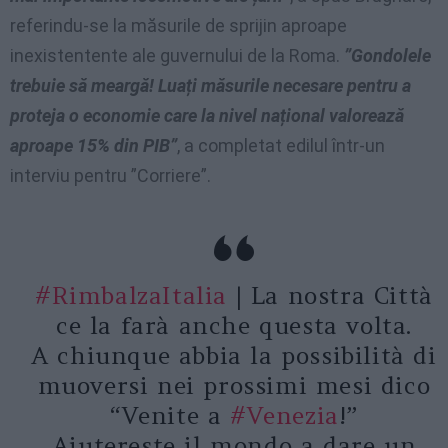
referindu-se la măsurile de sprijin aproape
inexistentente ale guvernului de la Roma.
”Gondolele
trebuie să meargă! Luați măsurile necesare pentru a
proteja o economie care la nivel național valorează
aproape 15% din PIB”
, a completat edilul într-un
interviu pentru ”Corriere”.
#RimbalzaItalia
| La nostra Città
ce la farà anche questa volta.
A chiunque abbia la possibilità di
muoversi nei prossimi mesi dico
“Venite a
#Venezia
!”
Aiutereste il mondo a dare un