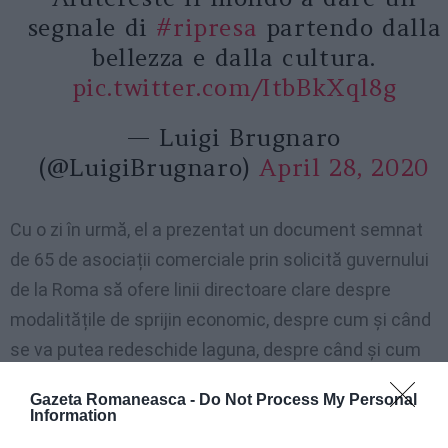
segnale di
#ripresa
partendo dalla
bellezza e dalla cultura.
pic.twitter.com/ItbBkXql8g
— Luigi Brugnaro
(@LuigiBrugnaro)
April 28, 2020
Cu o zi în urmă, el a prezentat un document semnat
de 65 de asociații comerciale prin solicită guvernului
de la Roma să ofere linii directoare clare despre
modalitățile de sprijin economic, despre cum și când
se va putea redeschide laguna, despre când și cum
pot începe hotelurile să funcționeze din nou.
Gazeta Romaneasca -
Do Not Process My Personal
Information
”Nu aș dori să folosesc acest ton, dar, din păcate, ne