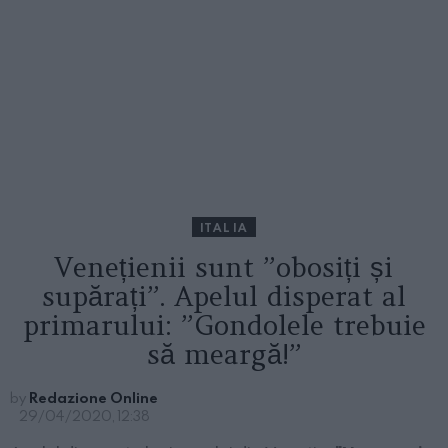
ITALIA
Venețienii sunt ”obosiți și
supărați”. Apelul disperat al
primarului: ”Gondolele trebuie
să meargă!”
by
Redazione Online
29/04/2020, 12:38