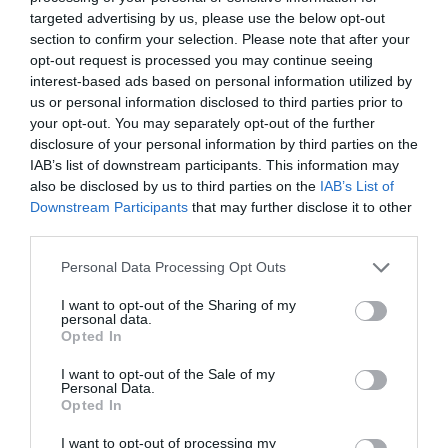
targeted advertising by us, please use the below opt-out
section to confirm your selection. Please note that after your
opt-out request is processed you may continue seeing
interest-based ads based on personal information utilized by
us or personal information disclosed to third parties prior to
your opt-out. You may separately opt-out of the further
ROMANI IN DIASPORA
ROMANI IN ITALIA
disclosure of your personal information by third parties on the
IAB’s list of downstream participants. This information may
Articolul anterior
See
also be disclosed by us to third parties on the
IAB’s List of
Viareggio, îl șantaja pe un italian de la
more
Downstream Participants
that may further disclose it to other
care a obținut mii de euro, român arestat
third parties.
în urma unui flagrant
Personal Data Processing Opt Outs
Următorul articol
Părintele Necula, susținere pentru Florian
I want to opt-out of the Sharing of my
Bichir, candidat PMP la Senat: „Un glas
personal data.
vertical în adevăr și istorie”
Opted In
I want to opt-out of the Sale of my
Personal Data.
Opted In
AȚI PUTEA DORI DE
ASEMENEA
I want to opt-out of processing my