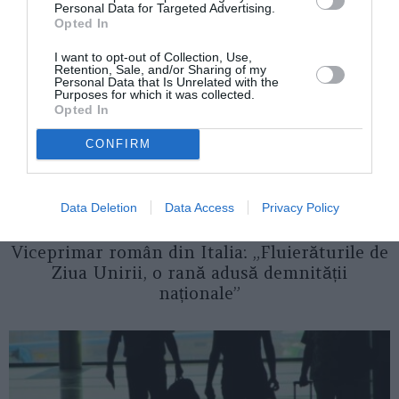
Personal Data for Targeted Advertising.
Opted In
I want to opt-out of Collection, Use,
Retention, Sale, and/or Sharing of my
Personal Data that Is Unrelated with the
Purposes for which it was collected.
Opted In
CONFIRM
Data Deletion
Data Access
Privacy Policy
ACTUALITATE
Viceprimar român din Italia: „Fluierăturile de
Ziua Unirii, o rană adusă demnității
naționale”