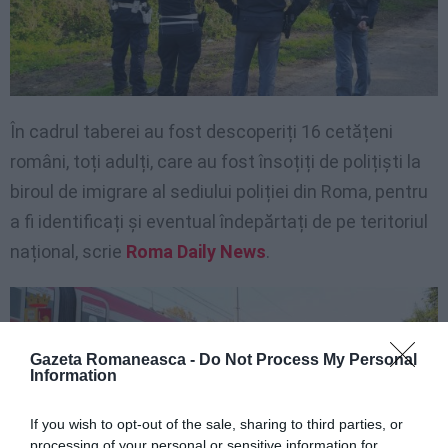
În cadrul taberei au fost descoperiți 16 cetățeni
români, toți adulți, care au fost însoțiți de polițiști la
biroul de imigrare al sediului poliției din Roma, pentru
a fi identificați și eventual îndepărtați de pe teritoriul
național, scrie
Roma Daily News
.
Gazeta Romaneasca -
Do Not Process My Personal
Information
If you wish to opt-out of the sale, sharing to third parties, or
processing of your personal or sensitive information for