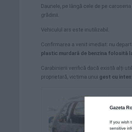
Daunele, pe lângă cele de pe caroseria v
grădinii.
Vehiculul ars este inutilizabil.
Confirmarea a venit imediat: nu depart
plastic murdară de benzina folosită l
Carabinierii verifică dacă există alți util
proprietară, victima unui
gest cu inten
Gazeta R
If you wish 
sensitive in