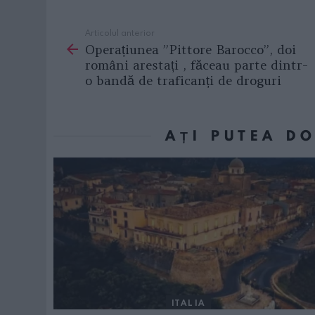
Articolul anterior
See
Operațiunea ”Pittore Barocco”, doi
more
români arestați , făceau parte dintr-
o bandă de traficanți de droguri
AȚI PUTEA D
ITALIA