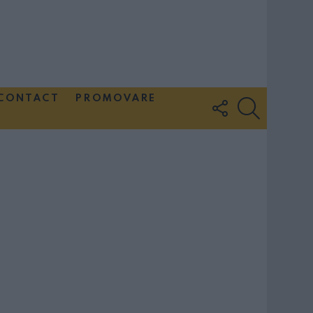
CONTACT
PROMOVARE
FOLLOW
SEARCH
US
Couple Photoshoot Paris