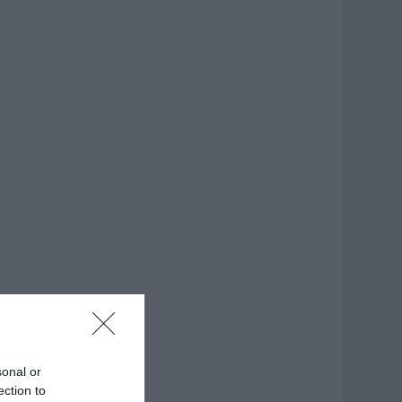
sonal or
ection to