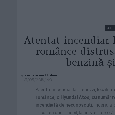
ACT
Atentat incendiar 
românce distrusă
benzină și
by
Redazione Online
31/05/2018, 16:31
Atentat incendiar la Trepuzzi, localitat
românce, o Hyundai Atos, cu număr r
incendiată de necunoscuți.
Incendiator
în curtea unui imobil, la un sfert de or