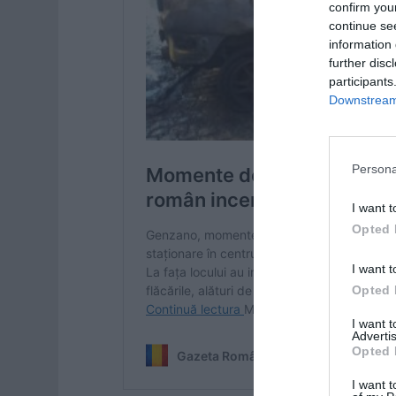
confirm you
continue se
information 
further disc
participants
Downstream 
Persona
I want t
Opted 
I want t
Opted 
I want 
Advertis
Opted 
I want t