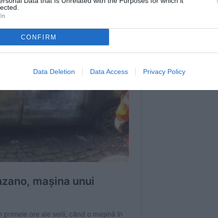
ersonal Data that Is Unrelated with the Purposes for which it
lected.
In
CONFIRM
Data Deletion
Data Access
Privacy Policy