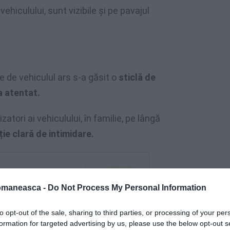
ehiculului, sunt vizibile și pe pavajul
e de vehiculul ars s-a găsit o
sticlă de
a atentat.
izatori ai vehiculului, în familie, pe lângă
ție clară de intimidare.
omaneasca -
Do Not Process My Personal Information
to opt-out of the sale, sharing to third parties, or processing of your per
formation for targeted advertising by us, please use the below opt-out s