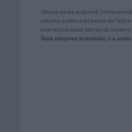
Mașina nu era asigurată contra incendiu
corpului, a atins atât partea din față a 
intervenit imediat, alertați de reziden
După stingerea incendiului, s-a analiz