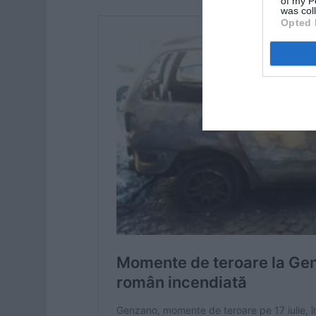
of my P
was col
Opted 