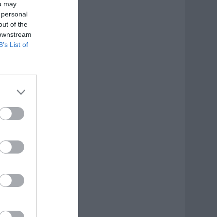
ou may
 personal
out of the
 downstream
B’s List of