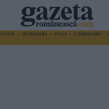
IETATE
INTEGRARE
UTILE
COMENTARII