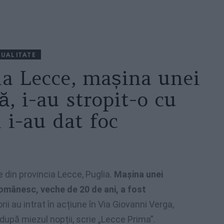
UALITATE
la Lecce, mașina unei
, i-au stropit-o cu
 i-au dat foc
e din provincia Lecce, Puglia.
Mașina unei
omânesc, veche de 20 de ani, a fost
ii au intrat în acțiune în Via Giovanni Verga,
ă după miezul nopții, scrie „Lecce Prima”.