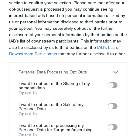
section to confirm your selection. Please note that after your
opt-out request is processed you may continue seeing
Un român i-a bătut pe poliţiştii veniţi să-i
interest-based ads based on personal information utilized by
oprească petrecerea
us or personal information disclosed to third parties prior to
your opt-out. You may separately opt-out of the further
disclosure of your personal information by third parties on the
IAB’s list of downstream participants. This information may
also be disclosed by us to third parties on the
IAB’s List of
Downstream Participants
that may further disclose it to other
Articolul anterior
See
third parties.
Atacul din „Il Giornale”, replica moale a
more
Ambasadei României
Personal Data Processing Opt Outs
Următorul articol
I want to opt-out of the Sharing of my
Teroare la Vetralla: Bătută și violată, s-a
personal data.
aruncat de la fereastră
Opted In
I want to opt-out of the Sale of my
Personal Data.
AȚI PUTEA DORI DE
Opted In
ASEMENEA
I want to opt-out of processing my
Personal Data for Targeted Advertising.
Opted In