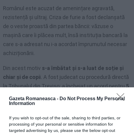
Românul este acuzat de amenințare agravată,
rezistență și ultraj. Criza de furie a fost declanșată
de o veste proastă din partea băncii: văzuse o
mașină care îi plăcea mult, însă instituția bancară la
care s-a adresat nu i-a acordat împrumutul necesar
achiziționării.
Din acest motiv
s-a îmbătat și s-a luat de soție și
chiar și de copi
i. A fost judecat cu procedură directă
la Tribunalul din Treviso: a încheiat un acord pentru
5
luni de detenție.
Gazeta Romaneasca -
Do Not Process My Personal
Information
A tras cu pistolul în bar: „Vreau banii ce mi se
cuvin”
If you wish to opt-out of the sale, sharing to third parties, or
processing of your personal or sensitive information for
I-a înfruntat pe polițiști cu pieptul gol și o ranga
targeted advertising by us, please use the below opt-out
în mână