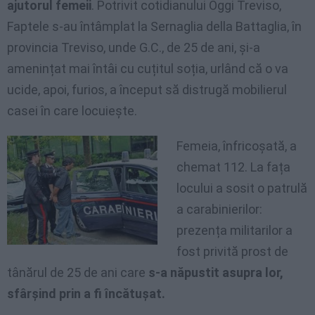
ajutorul femeii
. Potrivit cotidianului Oggi Treviso,
Faptele s-au întâmplat la Sernaglia della Battaglia, în
provincia Treviso, unde G.C., de 25 de ani, și-a
amenințat mai întâi cu cuțitul soția, urlând că o va
ucide, apoi, furios, a început să distrugă mobilierul
casei în care locuiește.
Femeia, înfricoșată, a
chemat 112. La fața
locului a sosit o patrulă
a carabinierilor:
prezența militarilor a
fost privită prost de
tânărul de 25 de ani care
s-a năpustit asupra lor,
sfârșind prin a fi încătușat.