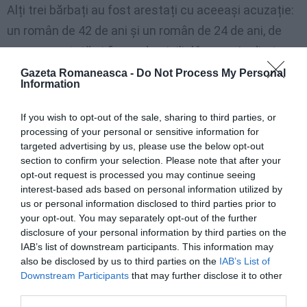
Alți trei bărbați au fost arestați cu aceeași acuzație:
un român de 42 de ani și un român de 24 de ani, de
asemenea tată și fiu, cu domiciliul în zona Lodi, și un
al conațional în vârstă de 28 de ani, care locuiește în
Gazeta Romaneasca -
Do Not Process My Personal
Information
Melegnano, în zona Milano. Denunțurile și arestările
au fost făcute după ce polițiștii au analizat imaginile
If you wish to opt-out of the sale, sharing to third parties, or
processing of your personal or sensitive information for
de pe camerele de supraveghere video ale barului
targeted advertising by us, please use the below opt-out
unde s-au produs violența. În timpul luptei, conform
section to confirm your selection. Please note that after your
celor reconstruite, s-a folosit un topor, o nivelă de
opt-out request is processed you may continue seeing
interest-based ads based on personal information utilized by
zidar, precum și bucăți de mobilier din local și o bară
us or personal information disclosed to third parties prior to
metalică, relatează
Milano Today
.
your opt-out. You may separately opt-out of the further
disclosure of your personal information by third parties on the
IAB’s list of downstream participants. This information may
Cele trei arestări au fost validate de instanța Lodi,
also be disclosed by us to third parties on the
IAB’s List of
care a dispus arest la domiciliu pentru tatăl, fiul și
Downstream Participants
that may further disclose it to other
tânărul de 28 de ani. Niciunul dintre suspecți de până
third parties.