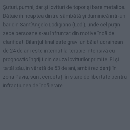
Șuturi, pumni, dar și lovituri de topor și bare metalice.
Bătaie în noaptea dintre sâmbătă și duminică într-un
bar din Sant’Angelo Lodigiano (Lodi), unde cel puțin
zece persoane s-au înfruntat din motive încă de
clarificat. Bilanțul final este grav: un băiat ucrainean
de 24 de ani este internat la terapie intensivă cu
prognostic îngrijit din cauza loviturilor primite. El și
tatăl său, în vârstă de 53 de ani, ambii rezidenți în
zona Pavia, sunt cercetați în stare de libertate pentru
infracțiunea de încăierare.