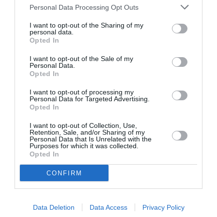
acum nu a explicat motivul violenței. Cercetările
Personal Data Processing Opt Outs
continuă pentru identificarea celorlalți participanți la
I want to opt-out of the Sharing of my
ciocnire și pentru stabilirea cauzelor.
personal data.
Opted In
I want to opt-out of the Sale of my
Personal Data.
Articolul anterior
See
Opted In
Ministerul Afacerilor Externe confirmă –
more
românii din Sardinia vor avea oficiul lor
I want to opt-out of processing my
consular la Cagliari
Personal Data for Targeted Advertising.
Opted In
Următorul articol
George Simion, mesaj pentru diaspora:
I want to opt-out of Collection, Use,
Retention, Sale, and/or Sharing of my
„Sistemul corupt, sărăcia şi condiţiile
Personal Data that Is Unrelated with the
mizere v-au făcut să alegeţi străinătatea
Purposes for which it was collected.
Opted In
CONFIRM
AȚI PUTEA DORI DE
ASEMENEA
Data Deletion
Data Access
Privacy Policy