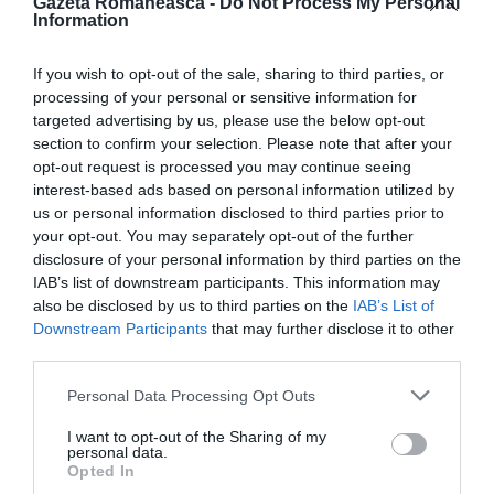
Gazeta Romaneasca -
Do Not Process My Personal
pe lângă autorităţile guvernamentale din Italia.
Information
>>>
Valentin Făgărăşian, deputat PNL de diaspora:
If you wish to opt-out of the sale, sharing to third parties, or
manipulări grosolane la care recurg liderii populişti
processing of your personal or sensitive information for
ai AUR când merg în străinătate
targeted advertising by us, please use the below opt-out
section to confirm your selection. Please note that after your
opt-out request is processed you may continue seeing
”Prioritate zero”
interest-based ads based on personal information utilized by
us or personal information disclosed to third parties prior to
”În urmă cu câteva zile, am primit informaţii noi de la
your opt-out. You may separately opt-out of the further
disclosure of your personal information by third parties on the
doamna Ministru a Afacerilor Externe, Luminiţa
IAB’s list of downstream participants. This information may
Odobescu, căreia îi mulţumesc foarte mult pentru
also be disclosed by us to third parties on the
IAB’s List of
Downstream Participants
that may further disclose it to other
sprijinul dat, şi am primit asigurări că, la Cagliari, fără
third parties.
niciun dubiu, se face oficiu consular. Evident că mai
Personal Data Processing Opt Outs
sunt necesare investiţii importante, selectarea
personalului de specialitate şi alte demersuri până la
I want to opt-out of the Sharing of my
personal data.
operaţionalizarea oficiului.
Opted In