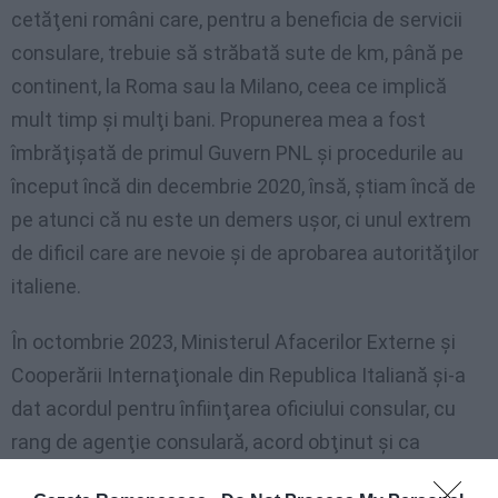
cetăţeni români care, pentru a beneficia de servicii
consulare, trebuie să străbată sute de km, până pe
continent, la Roma sau la Milano, ceea ce implică
mult timp şi mulţi bani. Propunerea mea a fost
îmbrăţişată de primul Guvern PNL şi procedurile au
început încă din decembrie 2020, însă, ştiam încă de
pe atunci că nu este un demers uşor, ci unul extrem
de dificil care are nevoie şi de aprobarea autorităţilor
italiene.
În octombrie 2023, Ministerul Afacerilor Externe şi
Cooperării Internaţionale din Republica Italiană şi-a
dat acordul pentru înfiinţarea oficiului consular, cu
rang de agenţie consulară, acord obţinut şi ca
urmare a zecilor de demersuri pe care eu le-am făcut