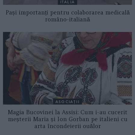
ITALIA
Pași importanți pentru colaborarea medicală
româno-italiană
ASOCIAŢII
Magia Bucovinei la Assisi: Cum i-au cucerit
meșterii Maria și Ion Gorban pe italieni cu
arta încondeierii ouălor