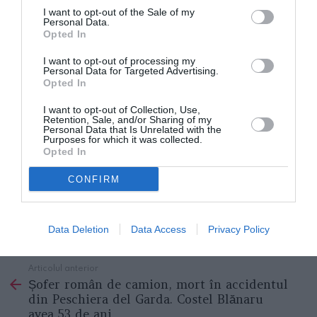
I want to opt-out of the Sale of my
Cu toate acestea, ceea ce a fost mai greu a trecut,
Personal Data.
Opted In
Ministerul Afacerilor Externe m-a asigurat că este
una dintre priorităţi zero de la Bucureşti şi că în scurt
I want to opt-out of processing my
Personal Data for Targeted Advertising.
timp cetăţenii români din Sardinia vor avea
Opted In
consulatul lor, pe insulă, la Cagliari. Este încă o
I want to opt-out of Collection, Use,
Retention, Sale, and/or Sharing of my
promisiune a mandatului meu care a fost
Personal Data that Is Unrelated with the
Purposes for which it was collected.
îndeplinită!”.
Opted In
CONFIRM
Comunicat de presă
deputat PNL diaspora
Valentin Făgărăşian
Data Deletion
Data Access
Privacy Policy
STIRI ITALIA
Articolul anterior
See
Șofer român de camion, mort în accidentul
more
din Peschiera del Garda. Costel Blănaru
avea 53 de ani