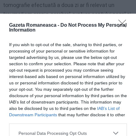
tomografie efectuată a doua zi ar fi relevat un
traumatism cranio-cerebral, ruptura septului nazal şi
un edem; – ulterior, starea deţinutului, dus la
Gazeta Romaneasca -
Do Not Process My Personal
Information
închisoare, s-a agravat. Dus la Policlinico, a decedat
pe timpul transportului. Avocatul său, Giuseppe
If you wish to opt-out of the sale, sharing to third parties, or
Serafino, ar fi declarat că suspectează că leziunile
processing of your personal or sensitive information for
targeted advertising by us, please use the below opt-out
diagnosticate ar fi fost şi mai grave
şi, în absenţa
section to confirm your selection. Please note that after your
îngrijirilor medicale adecvate şi tempestive,
acestea
opt-out request is processed you may continue seeing
interest-based ads based on personal information utilized by
au dus la deces
. Avocatul ar fi cerut Procuraturii să
us or personal information disclosed to third parties prior to
stabilească nu numai circumstanţele morţii ci şi de
your opt-out. You may separately opt-out of the further
ce Vizitiu a fost dus la închisoare în stare de arest
disclosure of your personal information by third parties on the
IAB’s list of downstream participants. This information may
pentru ultraj
în loc să fie supus imediat
also be disclosed by us to third parties on the
IAB’s List of
tratamentului medical
obligatoriu.
Downstream Participants
that may further disclose it to other
third parties.
Cei trei deputaţi cer lămuriri şi informaţii “privind
Personal Data Processing Opt Outs