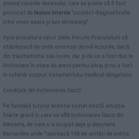
privind cauzele decesului, care se poate să fi fost
provocat de
leziuni interne
"incorect diagnosticate
între vineri seara şi luni dimineaţa".
Apoi avocatul a cerut zilele trecute Procuraturii să
stabilească de unde eventual derivă leziunile, dacă
din traumatisme sau lovire, dar şi de ce a fost dus la
închisoare în stare de arest pentru ultraj şi nu a fost
în schimb suspus tratamentului medical obligatoriu.
Condiţiile din închisoarea Gazzi
Pe fundalul tuturor acestor lucruri există situaţia
foarte gravă în care se află închisoarea Gazzi din
Messina, de care s-a ocupat deja şi deputata
Bernardini, unde “operează 198 de unităţi de poliţie