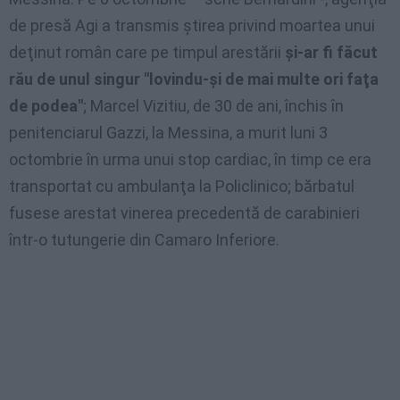
de presă Agi a transmis ştirea privind moartea unui
deţinut român care pe timpul arestării
şi-ar fi făcut
rău de unul singur "lovindu-şi de mai multe ori faţa
de podea"
; Marcel Vizitiu, de 30 de ani, închis în
penitenciarul Gazzi, la Messina, a murit luni 3
octombrie în urma unui stop cardiac, în timp ce era
transportat cu ambulanţa la Policlinico; bărbatul
fusese arestat vinerea precedentă de carabinieri
într-o tutungerie din Camaro Inferiore.