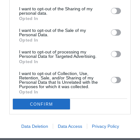
cauzele gravelor leziuni, legat de ulterioara lipsă de
I want to opt-out of the Sharing of my
asistenţă tempestivă şi privind moartea deţinutului
personal data.
Opted In
Vizitiu şi dacă Ministrul este la cunoştinţa situaţiei
foarte grave a închisorii Gazzi şi ce măsuri urgente
I want to opt-out of the Sale of my
Personal Data.
intenţionează să adopte pentru a asigura în acel loc
Opted In
de pedeapsă
cele mai elementare drepturi la
I want to opt-out of processing my
Personal Data for Targeted Advertising.
sănătate garantate de Constituţie”.
Opted In
I want to opt-out of Collection, Use,
Românul “s-a împiedicat singur”
Retention, Sale, and/or Sharing of my
Personal Data that Is Unrelated with the
Purposes for which it was collected.
Românul a fost arestat vineri, 30 septembrie, în urma
Opted In
unei altercaţii cu poliţiştii chemaţi de proprietarul
CONFIRM
unei tutungerii. Fiind beat, nu ar fi vrut să iasă din
incinta localului şi s-ar fi opus poliţiştilor care
Data Deletion
Data Access
Privacy Policy
încercau să-l aresteze.