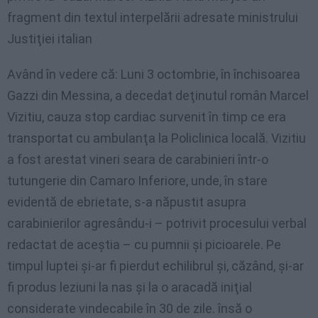
fragment din textul interpelării adresate ministrului
Justiţiei italian
Având în vedere că: Luni 3 octombrie, în închisoarea
Gazzi din Messina, a decedat deţinutul român Marcel
Vizitiu, cauza stop cardiac survenit în timp ce era
transportat cu ambulanţa la Policlinica locală. Vizitiu
a fost arestat vineri seara de carabinieri într-o
tutungerie din Camaro Inferiore, unde, în stare
evidentă de ebrietate, s-a năpustit asupra
carabinierilor agresându-i – potrivit procesului verbal
redactat de aceştia – cu pumnii şi picioarele. Pe
timpul luptei şi-ar fi pierdut echilibrul şi, căzând, şi-ar
fi produs leziuni la nas şi la o aracadă iniţial
considerate vindecabile în 30 de zile. însă o