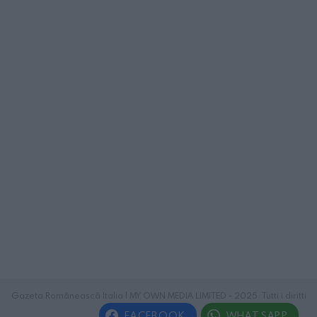
Gazeta Românească Italia | MY OWN MEDIA LIMITED - 2025. Tutti i diritti
riservati.
FACEBOOK
WHATSAPP