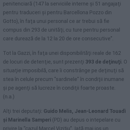
penitenciară (147 la serviciile interne şi 51 angajaţi
pentru traduceri şi pentru Barcellona Pozzo din
Gotto), în faţa unui personal ce ar trebui să fie
compus din 293 de unităţi, cu ture pentru personal
care durează de la 12 la 20 de ore consecutive”.
Tot la Gazzi, în faţa unei disponibilităţi reale de 162
de locuri de detenţie, sunt prezenţi
393 de deţinuţi
. O
situaţie imposibilă, care îi constrânge pe deţinuţi să
stea în celule precum "sardinele" în condiţii inumane
şi pe agenţi să lucreze în condiţii foarte proaste.
(n.a.)
Alţi trei deputaţi:
Guido Melis, Jean-Leonard Touadì
şi Marinella Samperi
(PD) au depus o intepelare cu
privire la “cazul Marcel Vizitiu”. Iată mai jos un