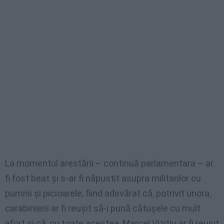
La momentul arestării – continuă parlamentara – ar
fi fost beat şi s-ar fi năpustit asupra militarilor cu
pumnii şi picioarele, fiind adevărat că, potrivit unora,
carabinierii ar fi reuşit să-i pună cătuşele cu mult
efort şi că, cu toate acestea, Marcel Vizitiu ar fi reuşit