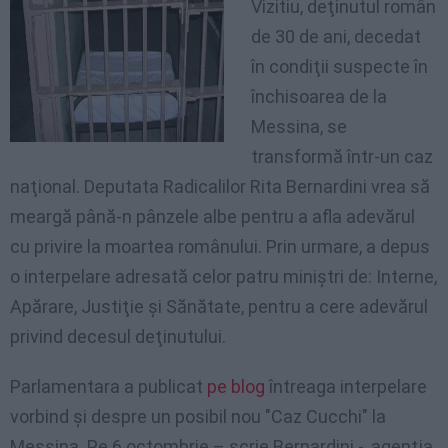
Vizitiu, deţinutul român
de 30 de ani, decedat
în condiţii suspecte în
închisoarea de la
Messina, se
transformă într-un caz
naţional. Deputata Radicalilor Rita Bernardini vrea să
meargă până-n pânzele albe pentru a afla adevărul
cu privire la moartea românului. Prin urmare, a depus
o interpelare adresată celor patru miniştri de: Interne,
Apărare, Justiţie şi Sănătate, pentru a cere adevărul
privind decesul deţinutului.
Parlamentara a publicat
pe blog
întreaga interpelare
vorbind şi despre un posibil nou "Caz Cucchi" la
Messina. Pe 6 octombrie – scrie Bernardini -, agenţia