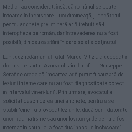
Medicii au considerat, însă, că românul se poate
întoarce în închisoare. Luni dimineaţă, judecătorul
pentru ancheta preliminară ar fi trebuit să-l
interogheze pe român, dar întrevederea nu a fost
posibilă, din cauza stării în care se afla deţinutul
Luni, deznodământul fatal: Marcel Vitiziu a decedat în
drum spre spital. Avocatul său din oficiu, Giuseppe
Serafino crede că "moartea ar fi putut fi cauzată de
leziuni interne care nu au fost diagnosticate corect
în intervalul vineri-luni". Prin urmare, avocatul a
solicitat deschiderea unei anchete, pentru a se
stabili "cine i-a provocat leziunile, dacă sunt datorate
unor traumatisme sau unor lovituri şi de ce nu a fost
internat în spital, ci a fost dus înapoi în închisoare".