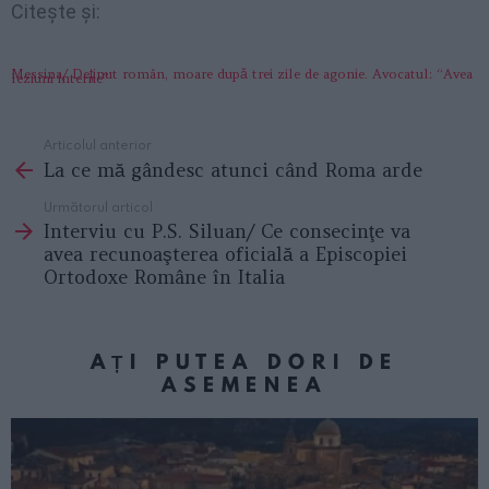
Citeşte şi:
Messina/ Deţinut român, moare după trei zile de agonie. Avocatul: “Avea
leziuni interne”
Articolul anterior
See
La ce mă gândesc atunci când Roma arde
more
Următorul articol
Interviu cu P.S. Siluan/ Ce consecinţe va
avea recunoaşterea oficială a Episcopiei
Ortodoxe Române în Italia
AȚI PUTEA DORI DE
ASEMENEA