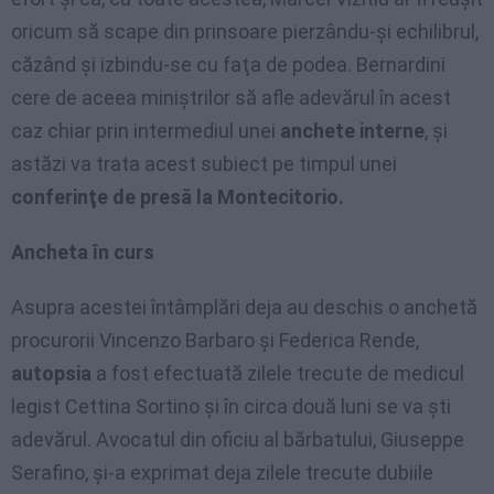
oricum să scape din prinsoare pierzându-şi echilibrul,
căzând şi izbindu-se cu faţa de podea. Bernardini
cere de aceea miniştrilor să afle adevărul în acest
caz chiar prin intermediul unei
anchete interne
, şi
astăzi va trata acest subiect pe timpul unei
conferinţe de presă la Montecitorio.
Ancheta în curs
Asupra acestei întâmplări deja au deschis o anchetă
procurorii Vincenzo Barbaro şi Federica Rende,
autopsia
a fost efectuată zilele trecute de medicul
legist Cettina Sortino şi în circa două luni se va şti
adevărul. Avocatul din oficiu al bărbatului, Giuseppe
Serafino, şi-a exprimat deja zilele trecute dubiile