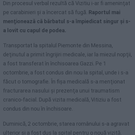
Din procesul verbal rezultă că Vizitiu i-ar fi ameninţat
pe carabinieri şi a încercat să fugă.
Raportul mai
menţionează că bărbatul s-a împiedicat singur şi s-
a lovit cu capul de podea.
Transportat la spitalul Piemonte din Messina,
deţinutul a primit îngrijiri medicale, iar la miezul nopţii,
a fost transferat în închisoarea Gazzi. Pe 1
octombrie, a fost condus din nou la spital, unde i s-a
făcut o tomografie. În fişa medicală s-a menţionat
fracturarea nasului şi prezenţa unui traumatism
cranico-facial. După vizita medicală, Vitiziu a fost
condus din nou în închisoare.
Duminică, 2 octombrie, starea românului s-a agravat
ulterior şi a fost dus la spital pentru o nouă vizită.