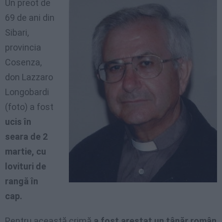
Un preot de
69 de ani din
Sibari,
provincia
Cosenza,
don Lazzaro
Longobardi
(foto) a fost
ucis în
seara de 2
martie, cu
lovituri de
rangă în
cap.
Pentru această crimă
a fost arestat un tânăr român