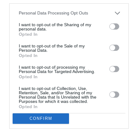
third parties.
mort. Era
foarte cunoscut şi foarte iubit în zonă.
Personal Data Processing Opt Outs
A ucis un grec la Ostia pentru 400 de euro, condamnată la 14 ani
I want to opt-out of the Sharing of my
personal data.
Şi-a omorât fosta parteneră, condamnare la 30 de ani confirmată
Opted In
Crima din Genova, doi frați români condamnați la 18 ani
I want to opt-out of the Sale of my
Personal Data.
Opted In
Articolul anterior
See
Un nou record al şomajului în Italia /
more
I want to opt-out of processing my
Personal Data for Targeted Advertising.
Renzi: „Şomajul este la 12,9%. Cifră
Opted In
halucinantă”
I want to opt-out of Collection, Use,
Următorul articol
Retention, Sale, and/or Sharing of my
Cutremur în fotbal: Copos, MM Stoica,
Personal Data that Is Unrelated with the
Purposes for which it was collected.
Borcea, Pădureanu, Popescu, Neţoiu și fraţii
Opted In
Becali, în puşcărie
CONFIRM
AȚI PUTEA DORI DE