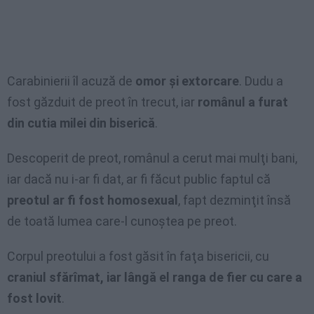
Carabinierii îl acuză de
omor şi extorcare
. Dudu a
fost găzduit de preot în trecut, iar
românul a furat
din cutia milei din biserică
.
Descoperit de preot, românul a cerut mai mulţi bani,
iar dacă nu i-ar fi dat, ar fi făcut public faptul că
preotul ar fi fost homosexual
, fapt dezminţit însă
de toată lumea care-l cunoştea pe preot.
Corpul preotului a fost găsit în faţa bisericii, cu
craniul sfărîmat, iar lângă el ranga de fier cu care a
fost lovit
.