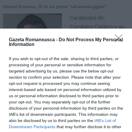
Omorul Aversano, 20 de ani pentru ”salvamarul-gigolo”
Carabinierii din
Corigliano Calabro s-au
orientat imediat către
Gazeta Romaneasca -
Do Not Process My Personal
român. Preotul se
Information
plânsese forţelor de
If you wish to opt-out of the sale, sharing to third parties, or
ordine că românul îi
processing of your personal or sensitive information for
c
erea din ce în ce mai
targeted advertising by us, please use the below opt-out
section to confirm your selection. Please note that after your
insistent bani
, dar fără
opt-out request is processed you may continue seeing
să prezinte un denunţ. Carabinierii l-au interogat
interest-based ads based on personal information utilized by
us or personal information disclosed to third parties prior to
îndelung, arestându-l.
your opt-out. You may separately opt-out of the further
disclosure of your personal information by third parties on the
Don Lazzaro Longobardi era paroh în biserica San
IAB’s list of downstream participants. This information may
Raffaele di Lattughelle de 27 de ani, şi de 20 ani se
also be disclosed by us to third parties on the
IAB’s List of
Downstream Participants
that may further disclose it to other
ocupa şi de parohia San Giuseppe, unde a fost găsit