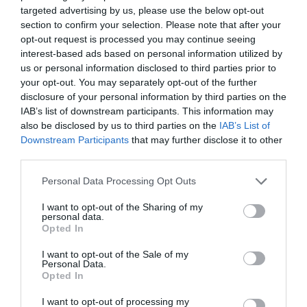
targeted advertising by us, please use the below opt-out
Cele trei persoane implicate în incident au fost
section to confirm your selection. Please note that after your
transportate la Spitalul Giovanni Paolo II din Olbia
opt-out request is processed you may continue seeing
pentru a primi îngrijiri medicale. Unul dintre răniți a
interest-based ads based on personal information utilized by
us or personal information disclosed to third parties prior to
suferit arsuri la nivelul feței, al doilea a prezentat un
your opt-out. You may separately opt-out of the further
traumatism cranian non-comotiv, iar a treia persoană
disclosure of your personal information by third parties on the
IAB’s list of downstream participants. This information may
a suferit arsuri ușoare.
also be disclosed by us to third parties on the
IAB’s List of
Downstream Participants
that may further disclose it to other
third parties.
Reacția autorităților și prognoza pentru
victime
Personal Data Processing Opt Outs
I want to opt-out of the Sharing of my
Autoritățile continuă ancheta pentru a stabili cu
personal data.
Opted In
exactitate circumstanțele exploziei și pentru a
evalua eventualele neglijențe sau defecțiuni. În ciuda
I want to opt-out of the Sale of my
Personal Data.
naturii violente a incidentului, se estimează că
Opted In
victimele vor primi îngrijirile necesare și vor fi
I want to opt-out of processing my