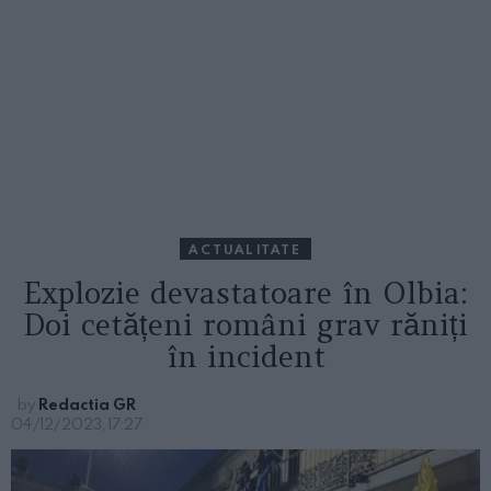
ACTUALITATE
Explozie devastatoare în Olbia:
Doi cetățeni români grav răniți
în incident
by
Redactia GR
04/12/2023, 17:27