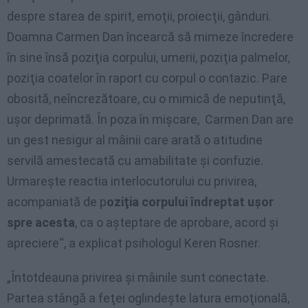
despre starea de spirit, emoţii, proiecţii, gânduri.
Doamna Carmen Dan încearcă să mimeze încredere
în sine însă poziţia corpului, umerii, poziţia palmelor,
poziţia coatelor în raport cu corpul o contazic. Pare
obosită, neîncrezătoare, cu o mimică de neputinţă,
uşor deprimată. În poza în mişcare, Carmen Dan are
un gest nesigur al mâinii care arată o atitudine
servilă amestecată cu amabilitate şi confuzie.
Urmareşte reactia interlocutorului cu privirea,
acompaniată de p
oziţia corpului îndreptat uşor
spre acesta
, ca o aşteptare de aprobare, acord şi
apreciere“, a explicat psihologul Keren Rosner.
„Întotdeauna privirea şi mâinile sunt conectate.
Partea stângă a feţei oglindeşte latura emoţională,