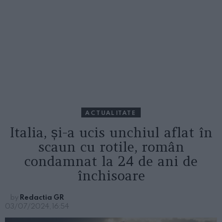
ACTUALITATE
Italia, și-a ucis unchiul aflat în
scaun cu rotile, român
condamnat la 24 de ani de
închisoare
by
Redactia GR
03/07/2024, 16:54