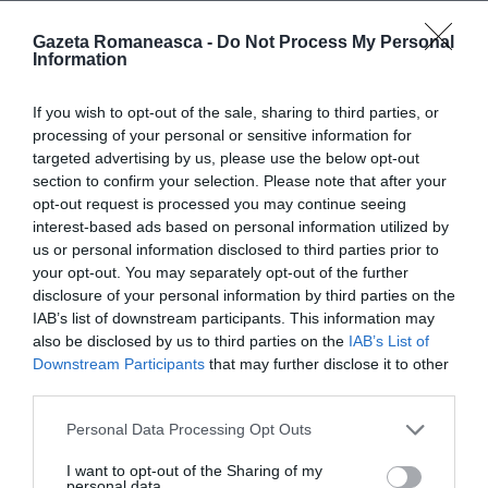
recunoscuți sau recunoscuți într-o măsură
Gazeta Romaneasca -
Do Not Process My Personal
echivalentă cu factorii atenuanți de către judecători,
Information
care în cele din urmă au decis asupra unei pedepse
de 24 de ani.
If you wish to opt-out of the sale, sharing to third parties, or
processing of your personal or sensitive information for
targeted advertising by us, please use the below opt-out
Crima datează de la începutul lunii iulie 2022. Petru,
section to confirm your selection. Please note that after your
invalid, a fost găsit lângă scaunul cu rotile într-o baltă
opt-out request is processed you may continue seeing
interest-based ads based on personal information utilized by
de sânge, cu răni flagrante. Din cele constatate de
us or personal information disclosed to third parties prior to
medicii legiști, victima a fost ucisă cu lovituri și
your opt-out. You may separately opt-out of the further
disclosure of your personal information by third parties on the
pumni în cap. Nepotul său, Octavian, a fost blocat o
IAB’s list of downstream participants. This information may
lună mai târziu la Napoli, în timp ce își lua masa la
also be disclosed by us to third parties on the
IAB’s List of
cantina săracilor.
Downstream Participants
that may further disclose it to other
third parties.
INFRACTIUNI
Personal Data Processing Opt Outs
Articolul anterior
See
I want to opt-out of the Sharing of my
personal data.