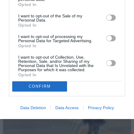
Român arestat la granița Italiei „cu drogul
more
Opted In
luptătorului în valiză”. De fapt ce avea
românul în bagaj
I want to opt-out of the Sale of my
Personal Data.
Următorul articol
Opted In
Român în Italia, peste 50 de amenzi în
valoare de 10.000 de euro, nu a scăpat deși
I want to opt-out of processing my
Personal Data for Targeted Advertising.
avea mașina cu numere românești
Opted In
I want to opt-out of Collection, Use,
Retention, Sale, and/or Sharing of my
AȚI PUTEA DORI DE
Personal Data that Is Unrelated with the
Purposes for which it was collected.
ASEMENEA
Opted In
CONFIRM
Data Deletion
Data Access
Privacy Policy