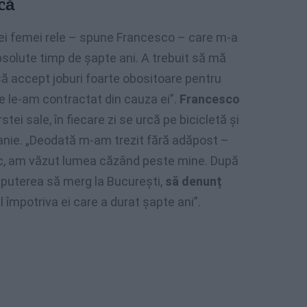
că
nei femei rele – spune Francesco – care m-a
bsolute timp de șapte ani. A trebuit să mă
ă accept joburi foarte obositoare pentru
re le-am contractat din cauza ei”.
Francesco
rstei sale, în fiecare zi se urcă pe bicicletă și
nie. „Deodată m-am trezit fără adăpost –
mic, am văzut lumea căzând peste mine. După
t puterea să merg la București,
să denunț
 împotriva ei care a durat șapte ani”.