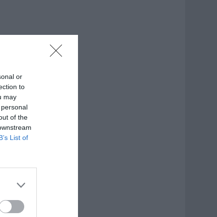
sonal or
ection to
ou may
 personal
out of the
 downstream
B’s List of