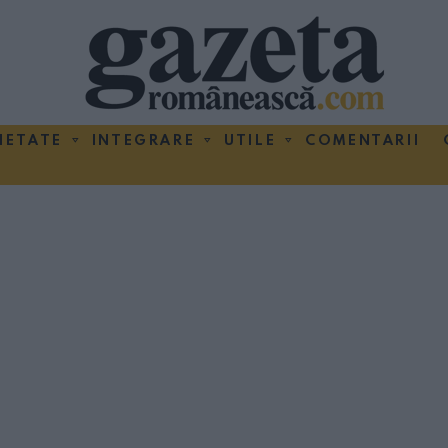
IETATE
INTEGRARE
UTILE
COMENTARII