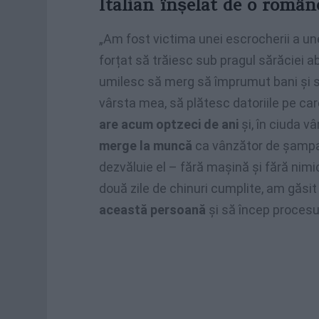
Italian înșelat de o român
„Am fost victima unei escrocherii a u
forțat să trăiesc sub pragul sărăciei a
umilesc să merg să împrumut bani și s
vârsta mea, să plătesc datoriile pe ca
are acum optzeci de ani
și, în ciuda vâ
merge la muncă
ca vânzător de șampa
dezvăluie el – fără mașină și fără ni
două zile de chinuri cumplite, am găsi
această persoană
și să încep procesul