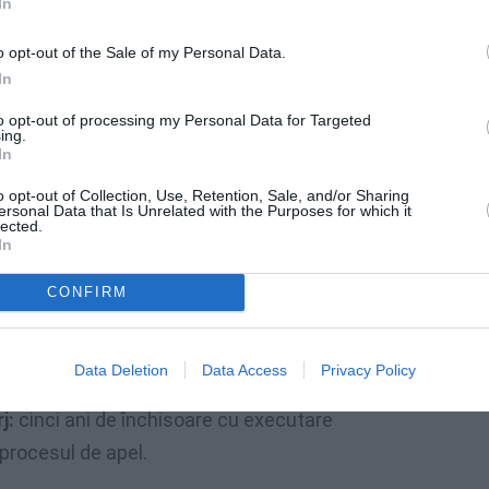
In
o opt-out of the Sale of my Personal Data.
In
omâncă
to opt-out of processing my Personal Data for Targeted
ing.
In
o opt-out of Collection, Use, Retention, Sale, and/or Sharing
în primă instanță de
ersonal Data that Is Unrelated with the Purposes for which it
lected.
u înșelăciune și spălare de
In
CONFIRM
 caz național urmărit de diverse posturi TV
o Thiela Albero
, cât și pe
Simona Daniela
Data Deletion
Data Access
Privacy Policy
Târgu Jiu. Femeia a primit o
sentință
j:
cinci ani de închisoare cu executare
procesul de apel.