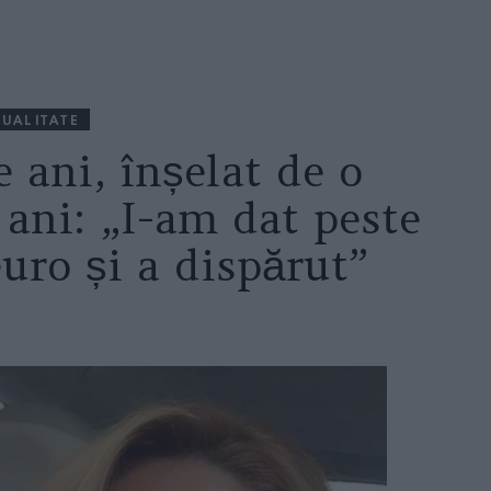
UALITATE
e ani, înșelat de o
ani: „I-am dat peste
uro și a dispărut”