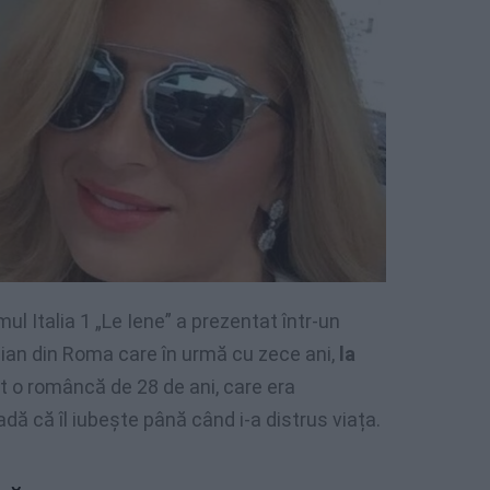
l Italia 1 „Le Iene” a prezentat într-un
lian din Roma care în urmă cu zece ani,
la
t o româncă de 28 de ani, care era
adă că îl iubește până când i-a distrus viața.