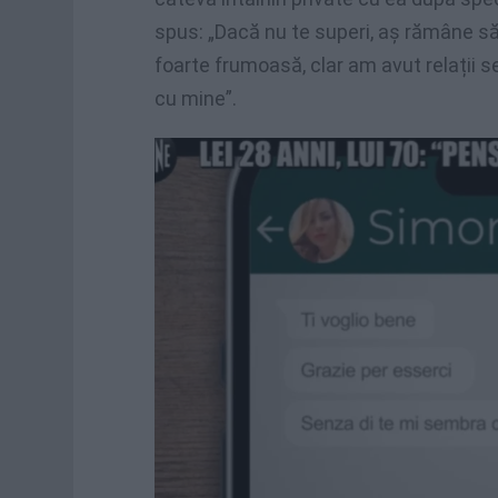
spus: „Dacă nu te superi, aș rămâne să
foarte frumoasă, clar am avut relații s
cu mine”.