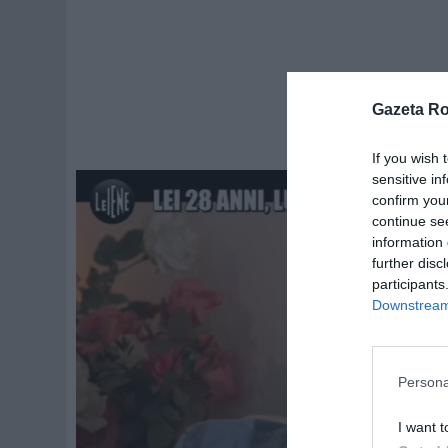
Gazeta R
If you wish 
sensitive in
confirm you
continue se
information 
further disc
participants
Downstream 
Persona
I want t