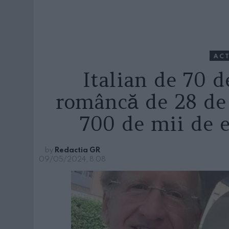
ACT
Italian de 70 d
româncă de 28 de 
700 de mii de e
by
Redactia GR
09/05/2024, 8:08