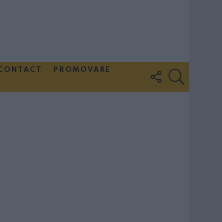
CONTACT
PROMOVARE
FOLLOW
SEARCH
US
Couple Photoshoot Paris