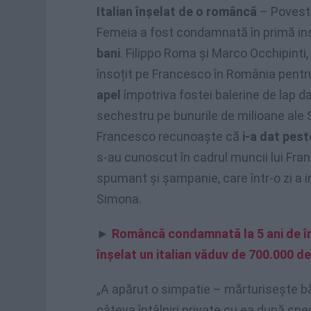
Italian înșelat de o româncă
– Poveste
Femeia a fost condamnată în primă i
bani
. Filippo Roma și Marco Occhipinti,
însoțit pe Francesco în România pentru
apel
împotriva fostei balerine de lap d
sechestru pe bunurile de milioane ale S
Francesco recunoaște că
i-a dat pest
s-au cunoscut în cadrul muncii lui Fran
spumant și șampanie, care într-o zi a int
Simona.
►
Româncă condamnată la 5 ani de î
înșelat un italian văduv de 700.000 d
„A apărut o simpatie – mărturisește b
câteva întâlniri private cu ea după spe