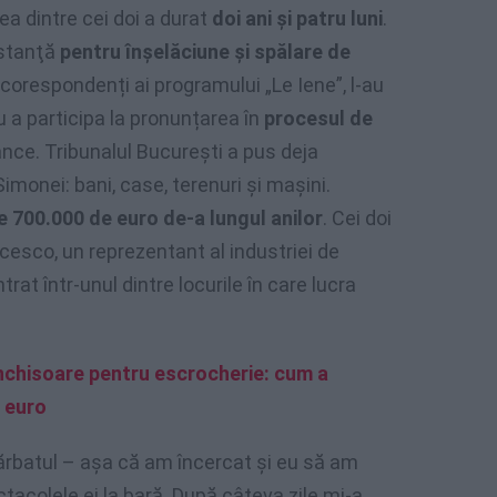
a dintre cei doi a durat
doi ani și patru luni
.
nstanţă
pentru înşelăciune şi spălare de
 corespondenți ai programului „Le Iene”, l-au
 a participa la pronunțarea în
procesul de
ance. Tribunalul București a pus deja
imonei: bani, case, terenuri și mașini.
e 700.000 de euro de-a lungul anilor
. Cei doi
cesco, un reprezentant al industriei de
rat într-unul dintre locurile în care lucra
nchisoare pentru escrocherie: cum a
e euro
ărbatul – așa că am încercat și eu să am
ctacolele ei la bară. După câteva zile mi-a