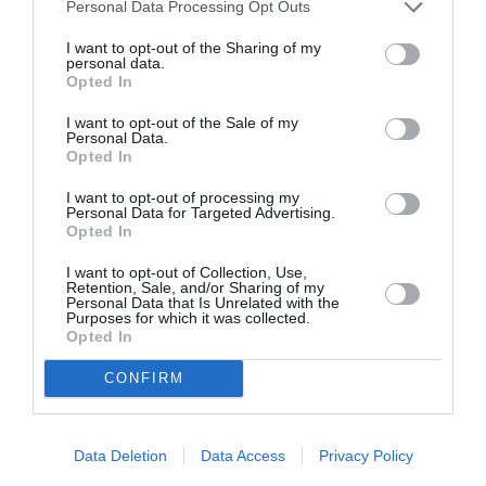
antecedente de poliție pentru infracțiuni contra
Personal Data Processing Opt Outs
patrimoniului, în special pentru furt, furt calificat,
I want to opt-out of the Sharing of my
personal data.
înșelăciune, tâlhărie și utilizare frauduloasă a
Opted In
cardurilor de credit, fusese arestat recent, în
I want to opt-out of the Sale of my
executarea unei ordonanțe de arestare preventivă
Personal Data.
Opted In
emise de Autoritatea Judiciară din Verona, pentru o
I want to opt-out of processing my
infracțiune similară celei de la Bologna”
.
Personal Data for Targeted Advertising.
Opted In
Eliberat din închisoare în decembrie, tânărul de 27 de
I want to opt-out of Collection, Use,
Retention, Sale, and/or Sharing of my
ani
‘fusese supus unei interdicții de ședere în Veneto’
.
Personal Data that Is Unrelated with the
Purposes for which it was collected.
În urma arestării, procurorul bolognez Stefano
Opted In
Dambruoso a dispus ca tânărul să fie dus la
CONFIRM
închisoare, făcând o cerere de validare la judecător.
Deși acesta din urmă nu a validat arestul din cauza
absenței pericolului de fugă, la finalul audierii care a
Data Deletion
Data Access
Privacy Policy
avut loc marți, a dispus totuși arestul la domiciliu cu