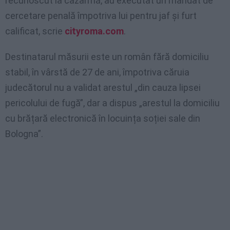
recunoscut la cazarmă, au executat un mandat de
cercetare penală împotriva lui pentru jaf și furt
calificat, scrie
cityroma.com
.
Destinatarul măsurii este un român fără domiciliu
stabil, în vârstă de 27 de ani, împotriva căruia
judecătorul nu a validat arestul „din cauza lipsei
pericolului de fugă”, dar a dispus „arestul la domiciliu
cu brățară electronică în locuința soției sale din
Bologna”.