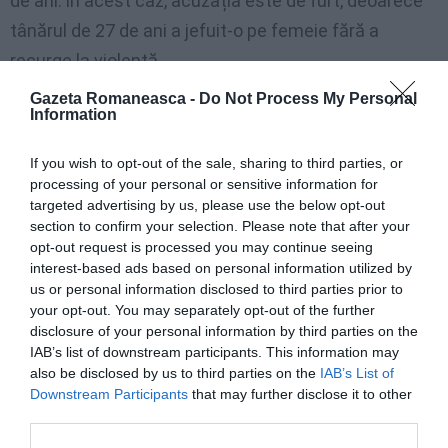
de ani: în acest caz, acuzația este de furt, deoarece
tânărul de 27 de ani a jefuit-o pe femeie fără a
recurge la violență.
Gazeta Romaneasca -
Do Not Process My Personal
Carabinierilor, victimele l-au descris pe autorul faptei
Information
„ca fiind un bărbat cu barbă închisă la culoare, de
If you wish to opt-out of the sale, sharing to third parties, or
înălțime medie și de constituție subțire”.
processing of your personal or sensitive information for
targeted advertising by us, please use the below opt-out
section to confirm your selection. Please note that after your
Eliberat din închisoare în decembrie
opt-out request is processed you may continue seeing
interest-based ads based on personal information utilized by
Când a fost oprit de polițiști, bărbatul de 27 de ani
us or personal information disclosed to third parties prior to
your opt-out. You may separately opt-out of the further
avea asupra sa 600 de euro, care păreau să fi fost
disclosure of your personal information by third parties on the
‘furați recent, cu același mod de operare, de la o altă
IAB’s list of downstream participants. This information may
also be disclosed by us to third parties on the
IAB’s List of
victimă, care este încă în curs de identificare’.
Downstream Participants
that may further disclose it to other
third parties.
Investigațiile ulterioare au arătat că tânărul,
„cu