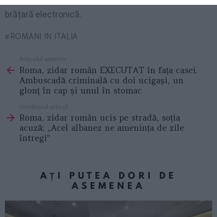
brățară electronică.
ROMANI IN ITALIA
Articolul anterior
See
Roma, zidar român EXECUTAT în fața casei.
more
Ambuscadă criminală cu doi ucigași, un
glonț în cap și unul în stomac
Următorul articol
Roma, zidar român ucis pe stradă, soția
acuză: „Acel albanez ne amenința de zile
întregi”
AȚI PUTEA DORI DE
ASEMENEA