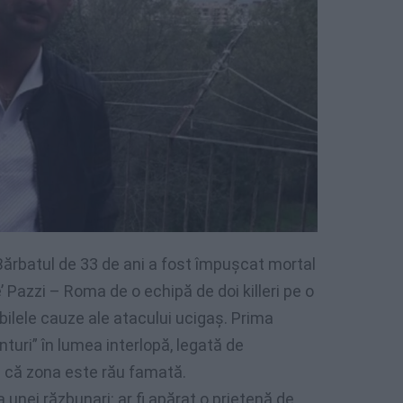
Bărbatul de 33 de ani a fost împușcat mortal
e’ Pazzi – Roma de o echipă de doi killeri pe o
bilele cauze ale atacului ucigaș. Prima
nturi” în lumea interlopă, legată de
e că zona este rău famată.
 unei răzbunari: ar fi apărat o prietenă de