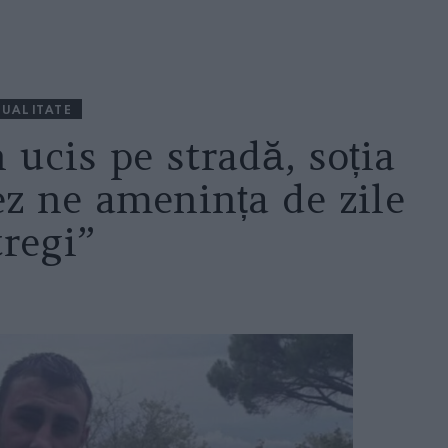
UALITATE
ucis pe stradă, soția
ez ne amenința de zile
tregi”