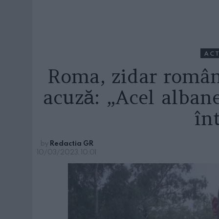
ACT
Roma, zidar român 
acuză: „Acel alban
în
by
Redactia GR
10/03/2023, 10:01