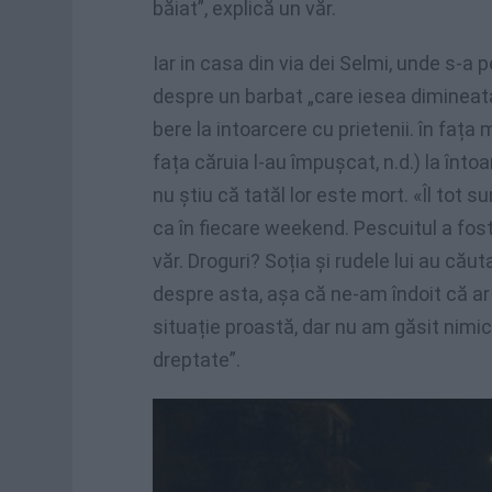
băiat”, explică un văr.
Iar in casa din via dei Selmi, unde s-a
despre un barbat „care iesea dimineata
bere la intoarcere cu prietenii. în faț
fața căruia l-au împușcat, n.d.) la întoar
nu știu că tatăl lor este mort. «Îl tot s
ca în fiecare weekend. Pescuitul a fos
văr. Droguri? Soția și rudele lui au căuta
despre asta, așa că ne-am îndoit că ar
situație proastă, dar nu am găsit nimi
dreptate”.