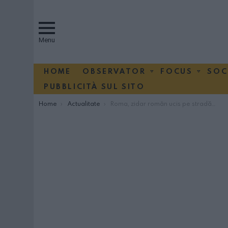
Menu
HOME
OBSERVATOR
FOCUS
SOC
PUBBLICITÀ SUL SITO
You are here:
Home
Actualitate
Roma, zidar român ucis pe stradă, soția acuză: „Acel albanez ne amenința de zile întregi”