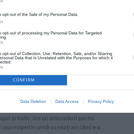
In
e mai multe ori de carabinierii Unității de
o opt-out of the Sale of my Personal Data.
In
tighează crima. Și a povestit de certurile cu
 de amenințări, de Mihai care se temea din
to opt-out of processing my Personal Data for Targeted
ing.
. Și a plâns disperată pentru că în inima ei
In
ui ei, care a avut loc pe 8 martie, poate să
o opt-out of Collection, Use, Retention, Sale, and/or Sharing
ersonal Data that Is Unrelated with the Purposes for which it
a femeii: familia mea ruinată.”.
lected.
In
cum examinate de anchetatori care, însă,
CONFIRM
da feroce de comitere.
Data Deletion
Data Access
Privacy Policy
ului de droguri
oguri și trafic. Are un antecedent pentru
tul unui moped în urmă cu mulți ani când era