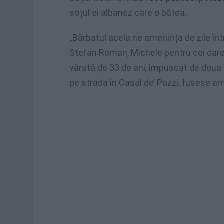
soțul ei albanez care o bătea.
„Bărbatul acela ne amenința de zile înt
Stefan Roman, Michele pentru cei care l
vârstă de 33 de ani, impuscat de doua o
pe strada in Casal de’ Pazzi, fusese am