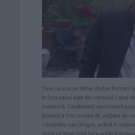
Cine l-a ucis pe Mihai Ștefan Roman? 
în fața casei sale din cartierul Casal d
motoretă. Carabinierii cercetează posi
ipoteză a fost acelea de „reglare de co
cămătărie sau droguri, având în veder
Soția victimei însă face publică ipoteza