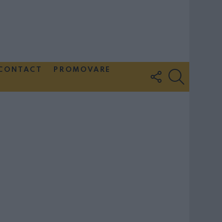
CONTACT
PROMOVARE
FOLLOW
SEARCH
US
Couple Photoshoot Paris