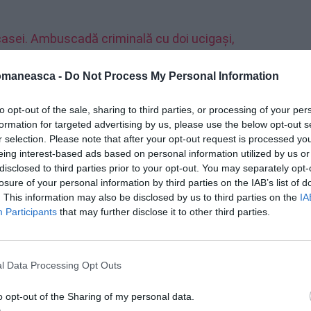
asei. Ambuscadă criminală cu doi ucigași,
omaneasca -
Do Not Process My Personal Information
te de soț
to opt-out of the sale, sharing to third parties, or processing of your per
formation for targeted advertising by us, please use the below opt-out s
r selection. Please note that after your opt-out request is processed y
te femei, soția unui infractor albanez, victimă
eing interest-based ads based on personal information utilized by us or
 elibereze de coșmar și de bătăi, să
disclosed to third parties prior to your opt-out. You may separately opt-
potriva soțului violent care i-a dat
losure of your personal information by third parties on the IAB’s list of
. This information may also be disclosed by us to third parties on the
IA
ru a-și lua fiul de la școală. Faptul că soția
Participants
that may further disclose it to other third parties.
iertat, mai ales după ce infractorul albanez
înfuriase, l-a luat pe Mihai, s-au certat și
l Data Processing Opt Outs
 familia”, „dacă soția ta nu tace, vă aranje„z
nal și telefonic. Mihai îi spusese soției sale:
o opt-out of the Sharing of my personal data.
saggero.