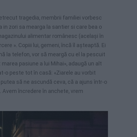
 petrecut tragedia, membrii familiei vorbesc
 in zori sa mearga la santier si care bea o
a magazinului alimentar românesc (același în
cere ». Copiii lui, gemeni, încă îl așteaptă. Ei
ună la telefon, vor să meargă cu el la pescuit
t marea pasiune a lui Mihai», adaugă un alt
t-o ​​peste tot în casă: «Ziarele au vorbit
 putea să ne ascundă ceva, că a ajuns într-o
c. Avem încredere în anchete, vrem