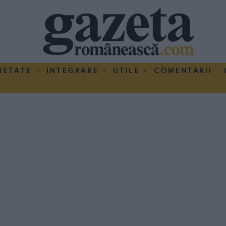
IETATE
INTEGRARE
UTILE
COMENTARII