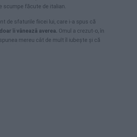
e scumpe făcute de italian.
t de sfaturile fiicei lui, care i-a spus că
 doar îi vânează averea.
Omul a crezut-o, în
 spunea mereu cât de mult îl iubeşte şi că