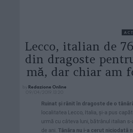
ACT
Lecco, italian de 7
din dragoste pentr
mă, dar chiar am f
by
Redazione Online
09/04/2019, 13:20
Ruinat şi rănit în dragoste de o tână
localitatea Lecco, Italia, şi-a pus capăt
urmă cu câteva luni, bătrânul italian 
de ani.
Tânăra nu i-a cerut niciodată n