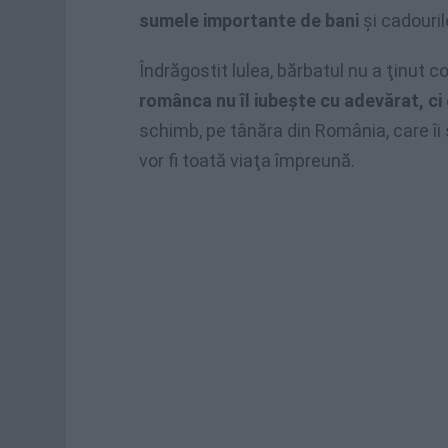
sumele importante de bani
şi cadouril
Îndrăgostit lulea, bărbatul nu a ţinut con
românca nu îl iubeşte cu adevărat, ci
schimb, pe tânăra din România, care îi
vor fi toată viaţa împreună.