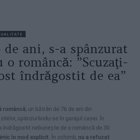
UALITATE
6 de ani, s-a spânzurat
u o româncă: ”Scuzaţi-
ost îndrăgostit de ea”
ră româncă
, un bătrân de 76 de ani din
 zilelor, spânzurându-se în garajul casei.
În
s-a îndrăgostit nebuneşte de o româncă de 30
imic în mod explicit
. În schimb,
nu a refuzat