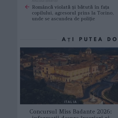
Articolul anterior
See
Româncă violată și bătută în fața
more
copilului, agresorul prins la Torino,
unde se ascundea de poliție
AȚI PUTEA D
ITALIA
Concursul Miss Badante 2026: