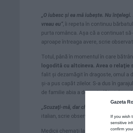
„O iubesc şi ea mă iubeşte. Nu înţelegi. B
vreau eu”
, îi repeta în continuu bărbatu
purta românca. Aşa că a continuat să-i
aproape întreaga avere, scrie observato
Totul, până în momentul în care bătrânul
logodită cu altcineva. Avea o relaţie 
falit şi dezamăgit în dragoste, omul a 
şi-a pus capăt zilelor. S-a dus în garaju
de familie abia a doua zi, alături de un b
Gazeta R
„Scuzaţi-mă, dar chiar am fost îndrăgost
italian, scrie observator.tv.
If you wish 
sensitive in
confirm you
Medicii chemaţi la faţa locului nu au m