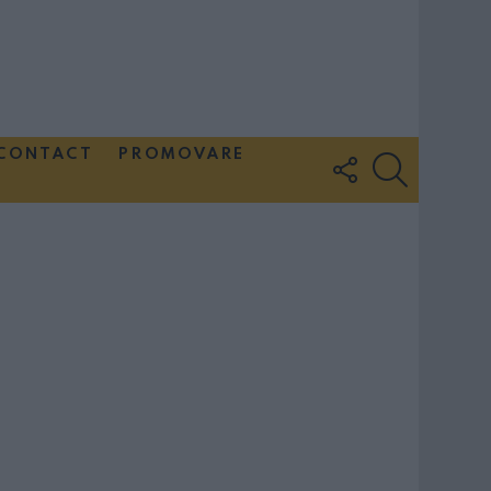
CONTACT
PROMOVARE
FOLLOW
SEARCH
US
Couple Photoshoot Paris