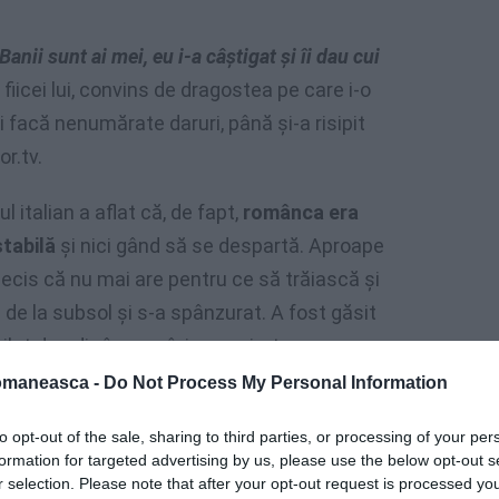
anii sunt ai mei, eu i-a câştigat şi îi dau cui
l fiicei lui, convins de dragostea pe care i-o
 facă nenumărate daruri, până şi-a risipit
r.tv.
 italian a aflat că, de fapt,
românca era
stabilă
şi nici gând să se despartă. Aproape
decis că nu mai are pentru ce să trăiască şi
l de la subsol şi s-a spânzurat. A fost găsit
ilet de adio în care îşi cerea iertare.
omaneasca -
Do Not Process My Personal Information
it de ea”
, a fost ultimul mesaj lăsat de
to opt-out of the sale, sharing to third parties, or processing of your per
formation for targeted advertising by us, please use the below opt-out s
r selection. Please note that after your opt-out request is processed y
ai putut face nimic ca să-l salveze pe