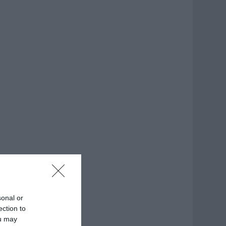
sonal or
ection to
ou may