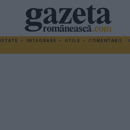
IETATE
INTEGRARE
UTILE
COMENTARII