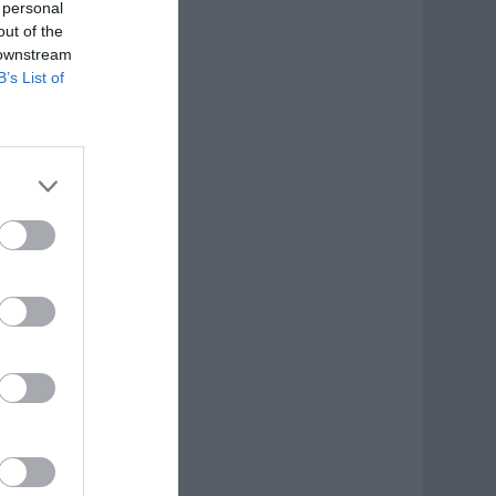
 personal
out of the
 downstream
B’s List of