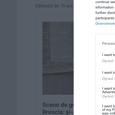
continue se
bărbatul de 76 ani, fiind nevoiţi să con
information 
further disc
participants
Downstream 
Persona
I want t
Opted 
I want t
Opted 
I want 
Advertis
Opted 
I want t
of my P
was col