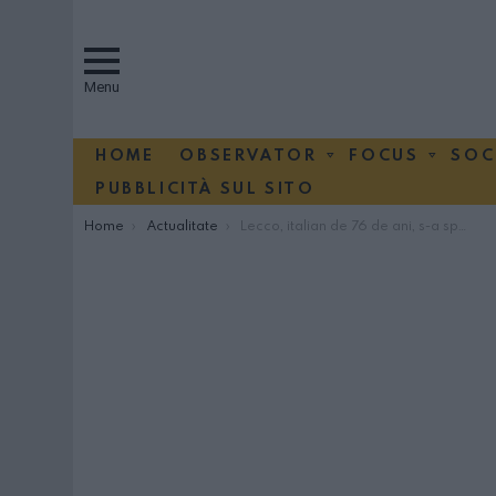
Menu
HOME
OBSERVATOR
FOCUS
SOC
PUBBLICITÀ SUL SITO
You are here:
Home
Actualitate
Lecco, italian de 76 de ani, s-a spânzurat din dragoste pentru o româncă: ”Scuzaţi-mă, dar chiar am fost îndrăgostit de ea”