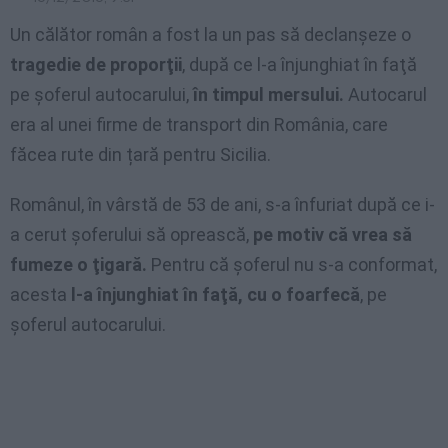
Un călător român a fost la un pas să declanşeze o
tragedie de proporţii
, după ce l-a înjunghiat în faţă
pe şoferul autocarului,
în timpul mersului.
Autocarul
era al unei firme de transport din România, care
făcea rute din țară pentru Sicilia.
Românul, în vârstă de 53 de ani, s-a înfuriat după ce i-
a cerut şoferului să oprească,
pe motiv că vrea să
fumeze o ţigară.
Pentru că şoferul nu s-a conformat,
acesta
l-a înjunghiat în faţă, cu o foarfecă
, pe
şoferul autocarului.