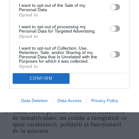
I want to opt-out of the Sale of my
Personal Data.
Opted In
I want to opt-out of processing my
Personal Data for Targeted Advertising.
Opted In
I want to opt-out of Collection, Use,
Retention, Sale, and/or Sharing of my
Personal Data that Is Unrelated with the
Purposes for which it was collected.
Opted In
CONFIRM
Data Deletion
Data Access
Privacy Policy
Articolul anterior
See
Italia, HAOS pe tema schimbării numerelor
more
de înmatriculare, un român a înregistrat ce
spun carabinierii, polițiștii și funcționarii
de la minister